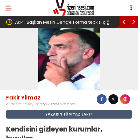
AKP’li Başkan Metin Genç’e Forma tepkisi çığ
Salah transferi
gibi: Dilek Ilgın Ela adlı yurttaş ise ” Genç,
belediye başkan
köyünde babasının toprağını satarak
Trabzonspor 6.661 forma almış” dedi
Fakir Yilmaz
e-posta:
fakiryilmaz@kuzeyteve.com
YAZARIN TÜM YAZILARI
Kendisini gizleyen kurumlar,