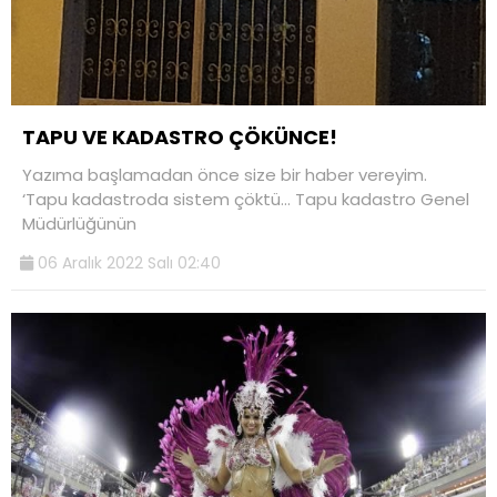
TAPU VE KADASTRO ÇÖKÜNCE!
Yazıma başlamadan önce size bir haber vereyim.
‘Tapu kadastroda sistem çöktü… Tapu kadastro Genel
Müdürlüğünün
06 Aralık 2022 Salı 02:40