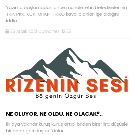
Yazıma başlamadan önce muhalefetin belediyelerinin
TKP, PKK, KCK, MHKP; TİKKO kaydı olanları işe aldığını
iddia
25 Aralık 2021 Cumartesi 12:25
NE OLUYOR, NE OLDU, NE OLACAK?..
İki aya yakındır kuruş kuruş artıp, birden birer lira düşüsle
bir anda geri düşen “dolar