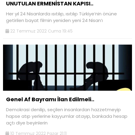
UNUTULAN ERMENİSTAN KAPISI..
Her yıl 24 Nisanlarda ısıtılıp, ısıtılıp Türkiye’nin önüne
getirilen bayat filmin yeniden yeni 24 Nisan’ı
22 Temmuz 2022 Cuma 19:45
Genel Af Bayramı İlan Edilmeli..
Demokrasi denilip, seçilen insanlardan hazzetmeyip
hapse atıp yerlerine kayyumlar atayıp, bankada hesap
açtı diye beyinlerin
10 Temmuz 2022 Pazar 21:11