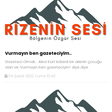
Vurmayın ben gazeteciyim..
Gazeteci Olmak… Alevi Kürt kökenli bir ailenin çocuğu
olan ve ‘Vurmayın ben gazeteciyim’ diye diye
04 Şubat 2022 Cuma 10:40