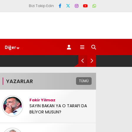
Bizi Takip Edin
Diğer
‘Çerçeve yasa’ kanun teklifi Adalet Ko
YAZARLAR
TÜMÜ
Fakir Yilmaz
SAYIN BAKAN YA O TARAFI DA
BİLİYOR MUSUN?