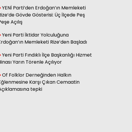
YENİ Parti’den Erdoğan’ın Memleketi
Rize’de Gövde Gösterisi: Üç İlçede Peş
Hasan Küçük
Elektrikte Taksite Bağlanmış
Peşe Açılış
Zam Dönemi
Yeni Parti İktidar Yolculuğuna
Erdoğan’ın Memleketi Rize’den Başladı
Fatma Genc
YILAN HİKÂYESİNE DÖNEN ÇAY
Yeni Parti Fındıklı İlçe Başkanlığı Hizmet
KANUNU
Binası Yarın Törenle Açılıyor
Of Folklor Derneğinden Halkın
Eğlenmesine Karşı Çıkan Cemaatin
Açıklamasına tepki