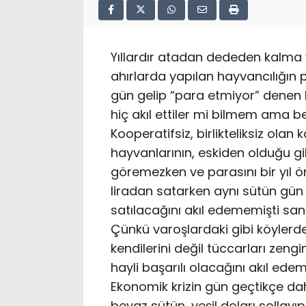
Yıllardır atadan dededen kalma y
ahırlarda yapılan hayvancılığın
gün gelip “para etmiyor” denen 
hiç akıl ettiler mi bilmem ama bey
Kooperatifsiz, birlikteliksiz olan k
hayvanlarının, eskiden olduğu g
göremezken ve parasını bir yıl ön
liradan satarken aynı sütün gün 
satılacağını akıl edememişti san
Çünkü varoşlardaki gibi köylerde
kendilerini değil tüccarları zeng
hayli başarılı olacağını akıl edem
Ekonomik krizin gün geçtikçe dah
beyaz sütün, yeşil doları sollayı