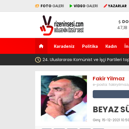
FOTO
GALERİ
VİDEO
GALERİ
YAZARLAR
DO
47,18
Karadeniz
Politika
Kadın
İn
24. Uluslararası Komünist ve İşçi Partileri t
Fakir Yilmaz
e-posta:
fakiryilma
BEYAZ SÜ
Giriş: 15-12-2021 10:5