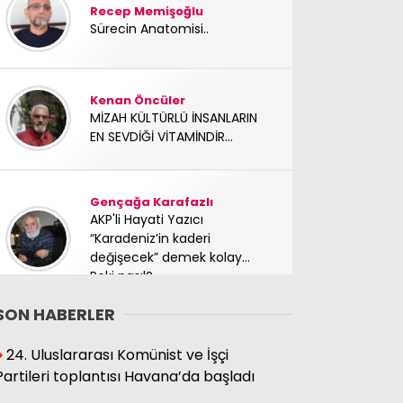
Recep Memişoğlu
Sürecin Anatomisi..
Kenan Öncüler
MİZAH KÜLTÜRLÜ İNSANLARIN
EN SEVDİĞİ VİTAMİNDİR...
Gençağa Karafazlı
AKP'li Hayati Yazıcı
“Karadeniz’in kaderi
değişecek” demek kolay…
Peki nasıl?
SON HABERLER
Süleyman Hacıbektaşoğlu
24. Uluslararası Komünist ve İşçi
Mücadele arkadaşımız
Partileri toplantısı Havana’da başladı
yoldaşımız TC Sinan Kutay
abimizi kaybettik. Başımız