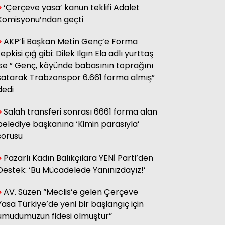
‘Çerçeve yasa’ kanun teklifi Adalet
sağ olsun.
Komisyonu’ndan geçti
AKP’li Başkan Metin Genç’e Forma
Adnan Onay
tepkisi çığ gibi: Dilek Ilgın Ela adlı yurttaş
CHP RİZE MİTİNGİ: SAHİBİNİN
SESİ
ise ” Genç, köyünde babasının toprağını
satarak Trabzonspor 6.661 forma almış”
dedi
Ali Kasap
.İllada Barış...
Salah transferi sonrası 6661 forma alan
belediye başkanına ‘Kimin parasıyla’
sorusu
Kamil Kopuz
Din, Siyaset ve Toplum
Pazarlı Kadın Balıkçılara YENİ Parti’den
Destek: ‘Bu Mücadelede Yanınızdayız!’
AV. Süzen “Meclis’e gelen Çerçeve
Hasan Azakli
YENİ EĞİTİM ÖĞRETİM YILI
Yasa Türkiye’de yeni bir başlangıç için
BAŞLARKEN.....
umudumuzun fidesi olmuştur”