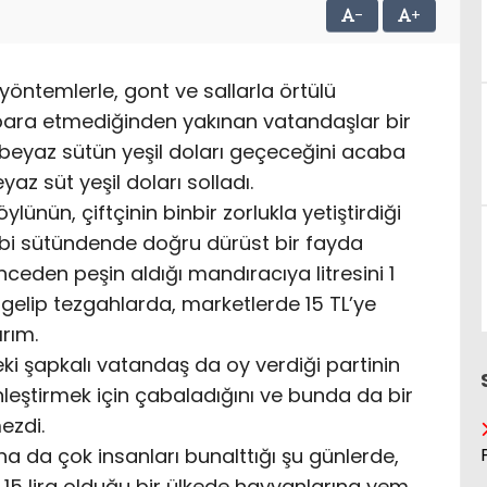
-
+
öntemlerle, gont ve sallarla örtülü
 para etmediğinden yakınan vatandaşlar bir
beyaz sütün yeşil doları geçeceğini acaba
az süt yeşil doları solladı.
öylünün, çiftçinin binbir zorlukla yetiştirdiği
ibi sütündende doğru dürüst bir fayda
ceden peşin aldığı mandıracıya litresini 1
gelip tezgahlarda, marketlerde 15 TL’ye
ırım.
ki şapkalı vatandaş da oy verdiği partinin
inleştirmek için çabaladığını ve bunda da bir
ezdi.
a da çok insanları bunalttığı şu günlerde,
p 15 lira olduğu bir ülkede hayvanlarına yem