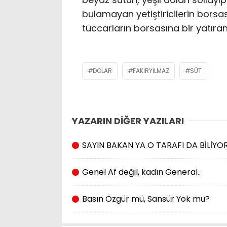
bulamayan yetiştiricilerin bors
tüccarların borsasına bir yatır
DOLAR
FAKIRYILMAZ
SÜT
YAZARIN DİĞER YAZILARI
SAYIN BAKAN YA O TARAFI DA BİLİY
Genel Af değil, kadın General..
Basın Özgür mü, Sansür Yok mu?