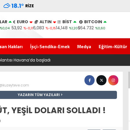
18.1
°
RIZE
LAR
EURO
ALTIN
BİST
BITCOIN
53,92
6,083
14,148
$64.732
%0,04
%-0,11
%-0,15
%1,20
%0,60
san Hakları
İşçi-Sendika-Emek
Medya
Eğitim-Kültür
oplantısı Havana’da başladı
z@kuzeyteve.com
YAZARIN TÜM YAZILARI
T, YEŞİL DOLARI SOLLADI !
9