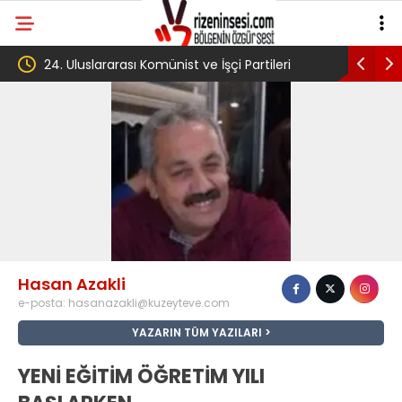
24. Uluslararası Komünist ve İşçi Partileri
‘Çerçeve 
toplantısı Havana’da başladı
Komisyon
Hasan Azakli
e-posta:
hasanazakli@kuzeyteve.com
YAZARIN TÜM YAZILARI
YENİ EĞİTİM ÖĞRETİM YILI