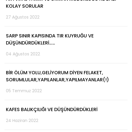
KOLAY SORULAR
27 Ağustos 2022
SARP SINIR KAPISINDA TIR KUYRUĞU VE
DÜŞÜNDÜRDÜKLERİ……
04 Ağustos 2022
BİR ÖLÜM YOLU,GELİYORUM DİYEN FELAKET,
SORUMLULAR,YAPILANLAR,YAPILMAYANLAR(!)
05 Temmuz 2022
KAFES BALIKÇILIĞI VE DÜŞÜNDÜRDÜKLERİ
24 Haziran 2022