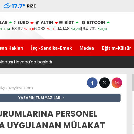
17.7
°
RIZE
LAR
EURO
ALTIN
BİST
BITCOIN
53,92
6,083
14,148
$64.732
%0,04
%-0,11
%-0,15
%1,20
%0,60
san Hakları
İşçi-Sendika-Emek
Medya
Eğitim-Kültür
‘Çerçev
li@kuzeyteve.com
YAZARIN TÜM YAZILARI
URUMLARINA PERSONEL
DA UYGULANAN MÜLAKAT