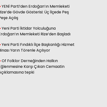
YENİ Parti’den Erdoğan’ın Memleketi
Rize’de Gövde Gösterisi: Üç İlçede Peş
Hasan Küçük
Elektrikte Taksite Bağlanmış
Peşe Açılış
Zam Dönemi
Yeni Parti İktidar Yolculuğuna
Erdoğan’ın Memleketi Rize’den Başladı
Fatma Genc
YILAN HİKÂYESİNE DÖNEN ÇAY
Yeni Parti Fındıklı İlçe Başkanlığı Hizmet
KANUNU
Binası Yarın Törenle Açılıyor
Of Folklor Derneğinden Halkın
Eğlenmesine Karşı Çıkan Cemaatin
Açıklamasına tepki