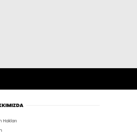
KKIMIZDA
n Hakları
n