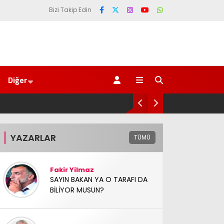
Bizi Takip Edin
Diğer
e yasa’ kanun teklifi Adalet Komisyonu’ndan geçti
YAZARLAR
TÜMÜ
Fakir Yilmaz
SAYIN BAKAN YA O TARAFI DA
BİLİYOR MUSUN?