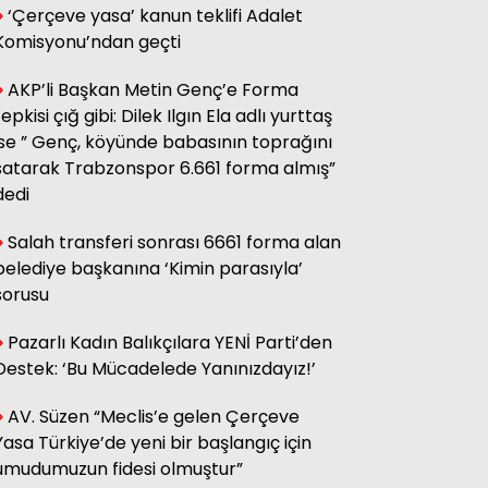
‘Çerçeve yasa’ kanun teklifi Adalet
sağ olsun.
Komisyonu’ndan geçti
AKP’li Başkan Metin Genç’e Forma
Adnan Onay
tepkisi çığ gibi: Dilek Ilgın Ela adlı yurttaş
CHP RİZE MİTİNGİ: SAHİBİNİN
SESİ
ise ” Genç, köyünde babasının toprağını
satarak Trabzonspor 6.661 forma almış”
dedi
Ali Kasap
.İllada Barış...
Salah transferi sonrası 6661 forma alan
belediye başkanına ‘Kimin parasıyla’
sorusu
Kamil Kopuz
Din, Siyaset ve Toplum
Pazarlı Kadın Balıkçılara YENİ Parti’den
Destek: ‘Bu Mücadelede Yanınızdayız!’
AV. Süzen “Meclis’e gelen Çerçeve
Hasan Azakli
YENİ EĞİTİM ÖĞRETİM YILI
Yasa Türkiye’de yeni bir başlangıç için
BAŞLARKEN.....
umudumuzun fidesi olmuştur”