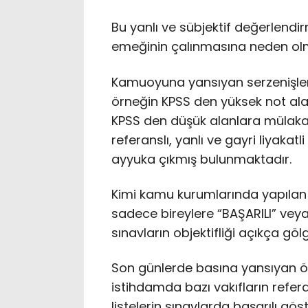
Bu yanlı ve sübjektif değerlend
emeğinin çalınmasına neden ol
Kamuoyuna yansıyan serzenişle
örneğin KPSS den yüksek not ala
KPSS den düşük alanlara mülakat
referanslı, yanlı ve gayri liyakatl
ayyuka çıkmış bulunmaktadır.
Kimi kamu kurumlarında yapılan 
sadece bireylere “BAŞARILI” veya 
sınavların objektifliği açıkça gö
Son günlerde basına yansıyan ö
istihdamda bazı vakıfların referans
listelerin sınavlarda başarılı gö