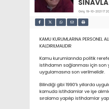
SINAVLA
Giriş: 19-10-2021 17:2
KAMU KURUMLARINA PERSONEL AL
KALDIRILMALIDIR
Kamu kurumlarında politik reref
istihdamın sağlanması için son y
uygulamasına son verilmelidir.
Bilindiği gibi 1990’lı yıllarda uy
kamuda istihdamlar ve işe alıml
sıralama yapılıp istihdamlar yap