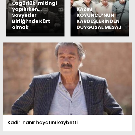
Özgürlük’ mitingi
yapılırken…
KAZIM
Sovyetler
KOYUNCU’NUN
Birliği’nde Kürt
KARDEŞLERİNDEN
olmak
DUYGUSAL MESAJ
Kadir İnanır hayatını kaybetti