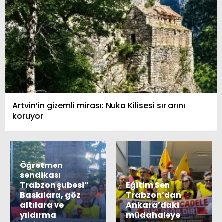
Artvin’in gizemli mirası: Nuka Kilisesi sırlarını
koruyor
Öğretmen
sendikası
Trabzon şubesi“
Eğitim Sen
Baskılara, göz
Trabzon’dan
altılara ve
Ankara’daki
yıldırma
müdahaleye