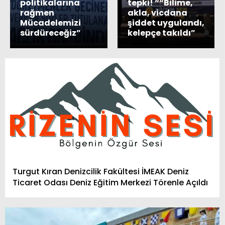
politikalarına
tepki! ““Bilime,
rağmen
akla, vicdana
Mücadelemizi
şiddet uygulandı,
sürdüreceğiz”
kelepçe takıldı”
Turgut Kıran Denizcilik Fakültesi İMEAK Deniz
Ticaret Odası Deniz Eğitim Merkezi Törenle Açıldı