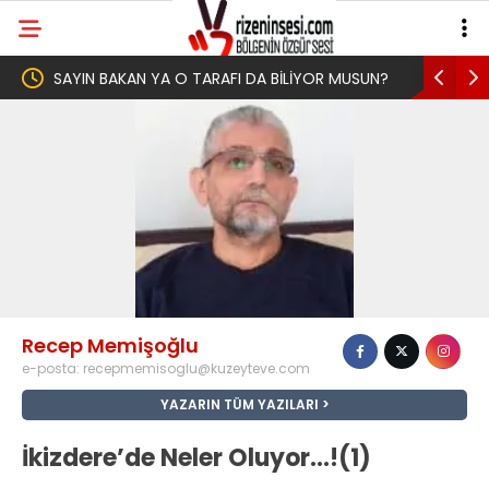
KAN YA O TARAFI DA BİLİYOR MUSUN?
Yeni Parti İktidar Yolculu
Memleketi Rize’den Başlad
Recep Memişoğlu
e-posta:
recepmemisoglu@kuzeyteve.com
YAZARIN TÜM YAZILARI
İkizdere’de Neler Oluyor…!(1)