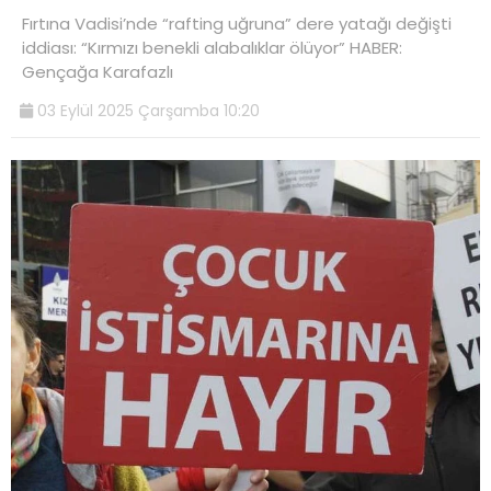
Fırtına Vadisi’nde “rafting uğruna” dere yatağı değişti
iddiası: “Kırmızı benekli alabalıklar ölüyor” HABER:
Gençağa Karafazlı
03 Eylül 2025 Çarşamba 10:20