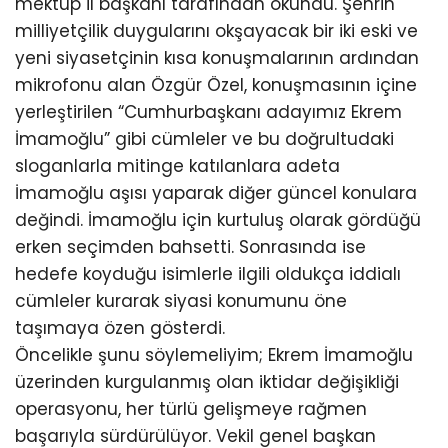
mektup il başkanı tarafından okundu. Şehrin
milliyetçilik duygularını okşayacak bir iki eski ve
yeni siyasetçinin kısa konuşmalarının ardından
mikrofonu alan Özgür Özel, konuşmasının içine
yerleştirilen “Cumhurbaşkanı adayımız Ekrem
İmamoğlu” gibi cümleler ve bu doğrultudaki
sloganlarla mitinge katılanlara adeta
İmamoğlu aşısı yaparak diğer güncel konulara
değindi. İmamoğlu için kurtuluş olarak gördüğü
erken seçimden bahsetti. Sonrasında ise
hedefe koyduğu isimlerle ilgili oldukça iddialı
cümleler kurarak siyasi konumunu öne
taşımaya özen gösterdi.
Öncelikle şunu söylemeliyim; Ekrem İmamoğlu
üzerinden kurgulanmış olan iktidar değişikliği
operasyonu, her türlü gelişmeye rağmen
başarıyla sürdürülüyor. Vekil genel başkan