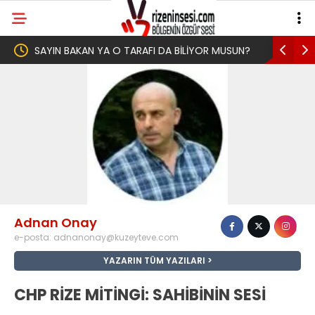
KAN YA O TARAFI DA BİLİYOR MUSUN?
Yeni Parti İktidar Yolculu
Memleketi Rize’den Başlad
Adnan Onay
e-posta:
adnanonay@kuzeyteve.com
YAZARIN TÜM YAZILARI
CHP RİZE MİTİNGİ: SAHİBİNİN SESİ