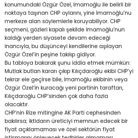
konumundaki Özgür Özel, İmamoğlu ile belirli bir
noktaya taşınan CHP oylarını, yine İmamoğlu’nu
merkeze alan söylemlerle koruyabiliyor. CHP
seçmeni, gözleri kapalı şekilde İmamoğlu’nun
kaldığı yerden siyasete devam edeceği
inancıyla, bu düşünceyi kendilerine aşılayan
Özgür Özel’in peşine takılıp gidiyor.
Bu tabloya bakarak şunu iddia etmek mümkün:
Mutlak butlan kararı çıkıp Kılıçdaroğlu ekibi CHP’yi
tekrar ele geçirse bile, İmamoğlu ekibinin veya
Özgür Özel’in kuracağı yeni partinin taraftarı,
Kılıçdaroğlu CHP’sinden çok daha fazla
olacaktır.
CHP’nin Rize mitingine AK Parti cephesinden
bakılırsa; iktidarın üreticiyi memnun edecek bir
fiyat açıklamaması ve özel sektörün fiyat
istismarını önleyecek tedbirler almaması