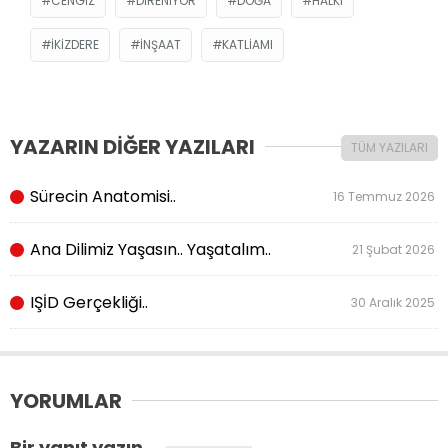
CENGIZ
DİRENİYOR
DOĞA
HALKI
IKIZDERE
INŞAAT
KATLIAMI
YAZARIN DİĞER YAZILARI
TÜM YAZILARI
Sürecin Anatomisi..
16 Temmuz 2026
Ana Dilimiz Yaşasın.. Yaşatalım..
21 Şubat 2026
IŞİD Gerçekliği..
30 Aralık 2025
YORUMLAR
Bir yanıt yazın