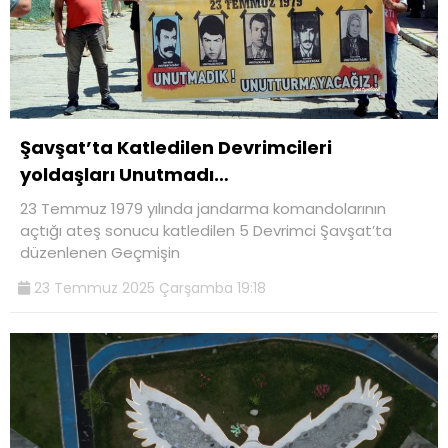
Şavşat’ta Katledilen Devrimcileri
yoldaşları Unutmadı…
23 Temmuz 1979 yılında jandarma komandolarının
açtığı ateş sonucu katledilen 5 Devrimci Şavşat’ta
düzenlenen Geçmişin
23 Temmuz 2025 Çarşamba 19:18