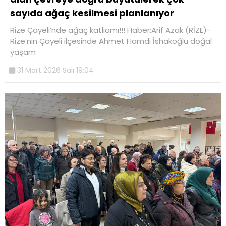
sayıda ağaç kesilmesi planlanıyor
Rize Çayeli‘nde ağaç katliamı!!! Haber:Arif Azak (RİZE)-
Rize’nin Çayeli ilçesinde Ahmet Hamdi İshakoğlu doğal
yaşam
31 Mart 2026 Salı 19:04