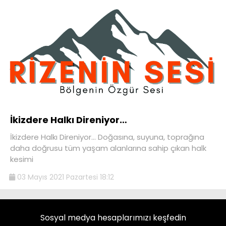
İkizdere Halkı Direniyor…
İkizdere Halkı Direniyor… Doğasına, suyuna, toprağına
daha doğrusu tüm yaşam alanlarına sahip çıkan halk
kesimi
03 Mayıs 2021 Pazartesi 18:12
Sosyal medya hesaplarımızı keşfedin