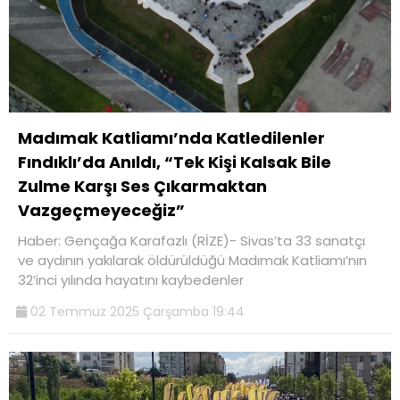
Madımak Katliamı’nda Katledilenler
Fındıklı’da Anıldı, “Tek Kişi Kalsak Bile
Zulme Karşı Ses Çıkarmaktan
Vazgeçmeyeceğiz”
Haber: Gençağa Karafazlı (RİZE)- Sivas’ta 33 sanatçı
ve aydının yakılarak öldürüldüğü Madımak Katliamı’nın
32’inci yılında hayatını kaybedenler
02 Temmuz 2025 Çarşamba 19:44