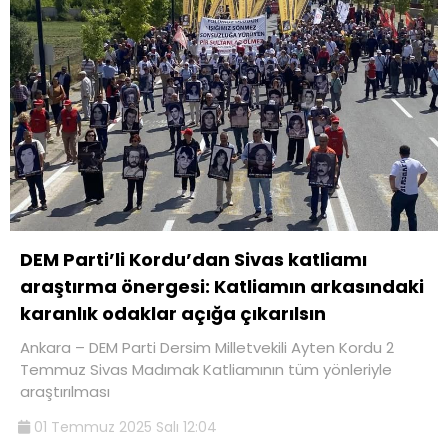
DEM Parti’li Kordu’dan Sivas katliamı
araştırma önergesi: Katliamın arkasındaki
karanlık odaklar açığa çıkarılsın
Ankara – DEM Parti Dersim Milletvekili Ayten Kordu 2
Temmuz Sivas Madımak Katliamının tüm yönleriyle
araştırılması
01 Temmuz 2025 Salı 12:04