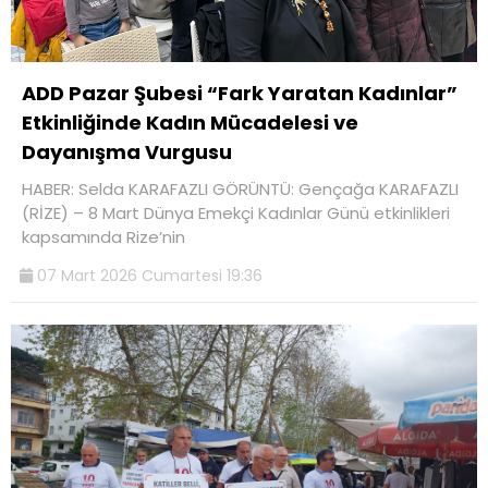
ADD Pazar Şubesi “Fark Yaratan Kadınlar”
Etkinliğinde Kadın Mücadelesi ve
Dayanışma Vurgusu
HABER: Selda KARAFAZLI GÖRÜNTÜ: Gençağa KARAFAZLI
(RİZE) – 8 Mart Dünya Emekçi Kadınlar Günü etkinlikleri
kapsamında Rize’nin
07 Mart 2026 Cumartesi 19:36