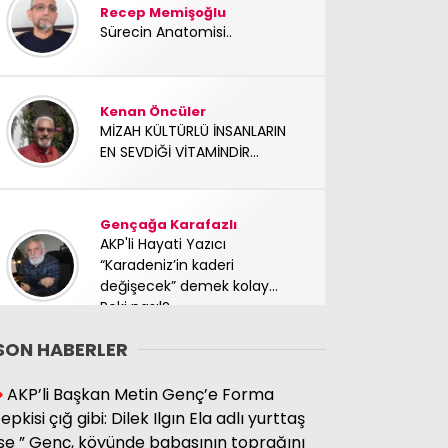
Recep Memişoğlu
Sürecin Anatomisi..
Kenan Öncüler
MİZAH KÜLTÜRLÜ İNSANLARIN
EN SEVDİĞİ VİTAMİNDİR...
Gençağa Karafazlı
AKP'li Hayati Yazıcı
“Karadeniz’in kaderi
değişecek” demek kolay…
Peki nasıl?
SON HABERLER
Süleyman Hacıbektaşoğlu
AKP’li Başkan Metin Genç’e Forma
Mücadele arkadaşımız
tepkisi çığ gibi: Dilek Ilgın Ela adlı yurttaş
yoldaşımız TC Sinan Kutay
ise ” Genç, köyünde babasının toprağını
abimizi kaybettik. Başımız