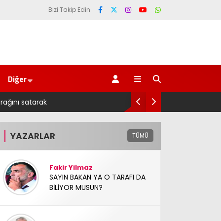
Bizi Takip Edin
Diğer
arak
Salah transferi sonrası 6661 forma alan belediye b
YAZARLAR
TÜMÜ
Fakir Yilmaz
SAYIN BAKAN YA O TARAFI DA
BİLİYOR MUSUN?