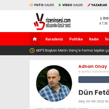
FOTO
GALERİ
VİDEO
GALERİ
YAZARLAR
DO
47,18
Karadeniz
Politika
Kadın
İn
AKP’li Başkan Metin Genç’e Forma tepkisi çığ gibi: Dile
Trabzonspor 6.661 forma almış” dedi
Adnan Onay
e-posta:
adnanonay
Dün Fetö
Giriş: 03-08-2022 19: