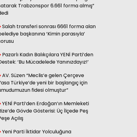
sağ olsun.
satarak Trabzonspor 6.661 forma almış”
dedi
Salah transferi sonrası 6661 forma alan
Adnan Onay
CHP RİZE MİTİNGİ: SAHİBİNİN
belediye başkanına ‘Kimin parasıyla’
SESİ
sorusu
Pazarlı Kadın Balıkçılara YENİ Parti’den
Ali Kasap
Destek: ‘Bu Mücadelede Yanınızdayız!’
.İllada Barış...
AV. Süzen “Meclis’e gelen Çerçeve
Yasa Türkiye’de yeni bir başlangıç için
Kamil Kopuz
umudumuzun fidesi olmuştur”
Din, Siyaset ve Toplum
YENİ Parti’den Erdoğan’ın Memleketi
Rize’de Gövde Gösterisi: Üç İlçede Peş
Hasan Azakli
Peşe Açılış
YENİ EĞİTİM ÖĞRETİM YILI
BAŞLARKEN.....
Yeni Parti İktidar Yolculuğuna