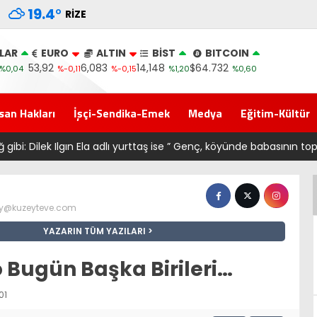
19.4
°
RIZE
LAR
EURO
ALTIN
BİST
BITCOIN
53,92
6,083
14,148
$64.732
%0,04
%-0,11
%-0,15
%1,20
%0,60
san Hakları
İşçi-Sendika-Emek
Medya
Eğitim-Kültür
k Ilgın Ela adlı yurttaş ise ” Genç, köyünde babasının toprağını sat
@kuzeyteve.com
YAZARIN TÜM YAZILARI
 Bugün Başka Birileri…
01