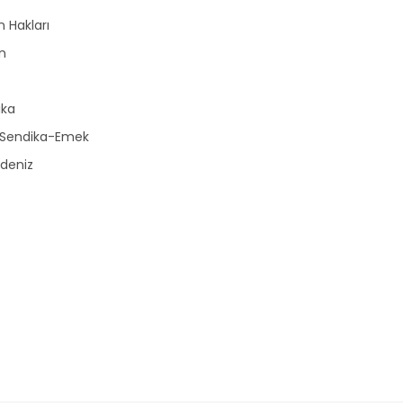
n Hakları
n
r
ika
-Sendika-Emek
deniz