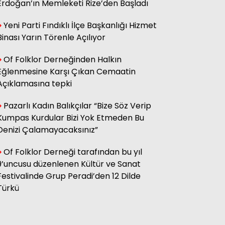
Erdoğan’ın Memleketi Rize’den Başladı
Yeni Parti Fındıklı İlçe Başkanlığı Hizmet
Hasan Küçük
Elektrikte Taksite Bağlanmış
Binası Yarın Törenle Açılıyor
Zam Dönemi
Of Folklor Derneğinden Halkın
Eğlenmesine Karşı Çıkan Cemaatin
Fatma Genc
Açıklamasına tepki
YILAN HİKÂYESİNE DÖNEN ÇAY
KANUNU
Pazarlı Kadın Balıkçılar “Bize Söz Verip
Kumpas Kurdular Bizi Yok Etmeden Bu
Denizi Çalamayacaksınız”
Of Folklor Derneği tarafından bu yıl
9’uncusu düzenlenen Kültür ve Sanat
Festivalinde Grup Peradi’den 12 Dilde
Türkü