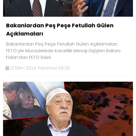
Bakanlardan Peş Peşe Fetullah Gülen
Açıklamaları
Bakanlardan Peş Peşe Fetullah Gülen Açıklamaları:
FETÖ’yle Mücadelede Kararlılık Mesajı Dışişleri Bakanı
Fidan’dan FETÖ lideri
21 Ekim 2024 Pazartesi 09:39