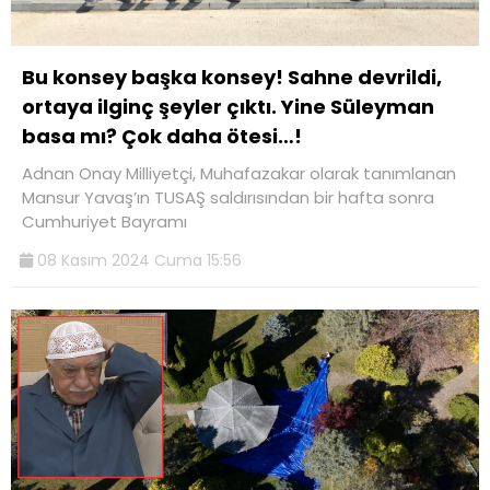
Bu konsey başka konsey! Sahne devrildi,
ortaya ilginç şeyler çıktı. Yine Süleyman
basa mı? Çok daha ötesi…!
Adnan Onay Milliyetçi, Muhafazakar olarak tanımlanan
Mansur Yavaş’ın TUSAŞ saldırısından bir hafta sonra
Cumhuriyet Bayramı
08 Kasım 2024 Cuma 15:56