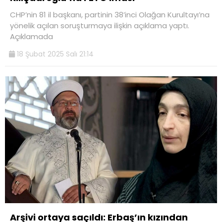
CHP’nin 81 il başkanı, partinin 38’inci Olağan Kurultayı’na
yönelik açılan soruşturmaya ilişkin açıklama yaptı.
Açıklamada
18 Şubat 2025 Salı 21:14
Arşivi ortaya saçıldı: Erbaş’ın kızından