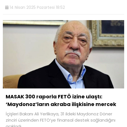
14 Nisan 2025 Pazartesi 18:52
MASAK 300 raporla FETÖ izine ulaştı:
‘Maydonoz’ların akraba ilişkisine mercek
İçişleri Bakanı Ali Yerlikaya, 31 ildeki Maydonoz Döner
zinciri üzerinden FETÖ’ye finansal destek sağlandığını
açıkladı.