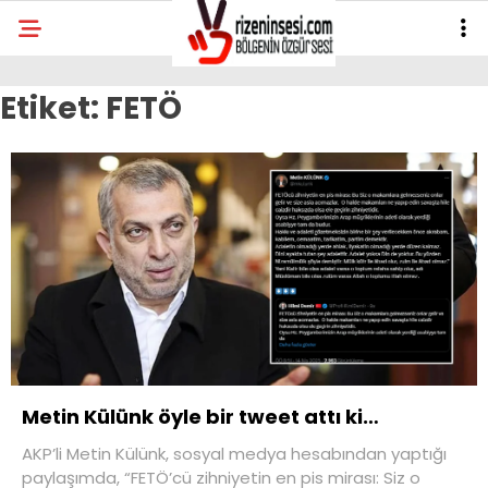
Etiket:
FETÖ
Metin Külünk öyle bir tweet attı ki…
AKP’li Metin Külünk, sosyal medya hesabından yaptığı
paylaşımda, “FETÖ’cü zihniyetin en pis mirası: Siz o