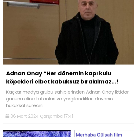
Adnan Onay “Her dönemin kapı kulu
köpekleri elbet kabuksuz bırakılmaz…!
Kaçkar medya grubu sahiplerinden Adnan Onay iktidar
gücünü eline tutanları ve yargılandıkları davanın
hukuksal sürecini
06 Mart 2024 Çarşamba 17:41