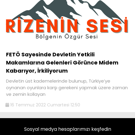
FETÖ Sayesinde Devletin Yetkili
Makamlarına Gelenleri Görünce Midem
Kabarıyor, İrkiliyorum
Devletin üst kademelerinde bulunup, Türkiye’ye
oynanan oyunlara karşı gerekeni yapmak üzere zaman
ve zemin kollayan
16 Temmuz 2022 Cumartesi 12:50
Sosyal medya hesaplarımızı keşfedin