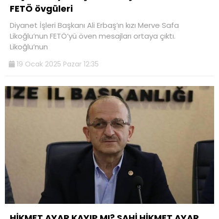
FETÖ övgüleri
Diyanet İşleri Başkanı Ali Erbaş’ın kızı Merve Safa
Likoğlu’nun FETÖ’yü öven mesajları ortaya çıktı.
Likoğlu’nun
19 Ocak 2025 Pazar 12:35
HİKMET AYAR KAYIP MI? SAHİ HİKMET AYAR