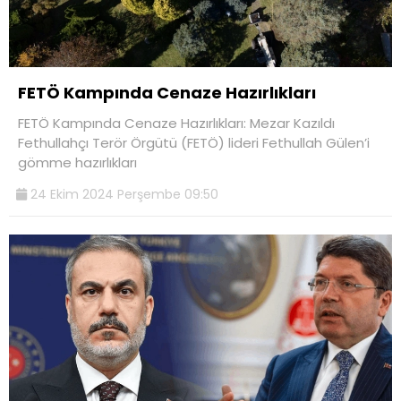
FETÖ Kampında Cenaze Hazırlıkları
FETÖ Kampında Cenaze Hazırlıkları: Mezar Kazıldı
Fethullahçı Terör Örgütü (FETÖ) lideri Fethullah Gülen’i
gömme hazırlıkları
24 Ekim 2024 Perşembe 09:50