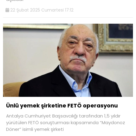
22 Şubat 2025 Cumartesi 17:12
Ünlü yemek şirketine FETÖ operasyonu
Antalya Cumhuriyet Başsavcılığı tarafından 1,5 yıldır
yürütülen FETÖ soruşturması kapsamında “Maydonoz
Döner” isimli yemek şirketi