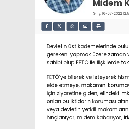
Midem Ka
Giriş: 16-07-2022 12:
Devletin üst kademelerinde bulu
gerekeni yapmak üzere zaman ve
sahibi olup FETÖ ile ilişkilerde t
FETÖ’ye bilerek ve isteyerek hi
elde etmeye, makamını korumaya
için ziyaretine giden, elindeki i
onları bu iktidarın koruması alt
veya devletin yetkili makamlar
hınçlanıyor, midem kabarıyor, irk