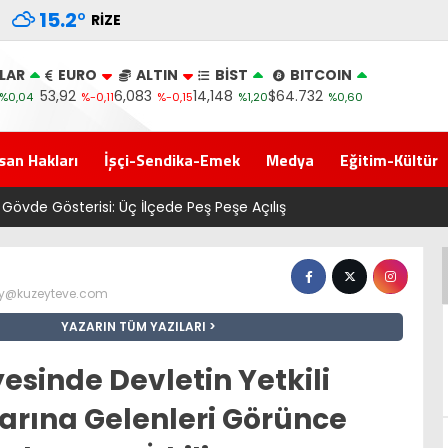
15.2
°
RIZE
LAR
EURO
ALTIN
BİST
BITCOIN
53,92
6,083
14,148
$64.732
%0,04
%-0,11
%-0,15
%1,20
%0,60
san Hakları
İşçi-Sendika-Emek
Medya
Eğitim-Kültür
isi: Üç İlçede Peş Peşe Açılış
@kuzeyteve.com
YAZARIN TÜM YAZILARI
esinde Devletin Yetkili
rına Gelenleri Görünce