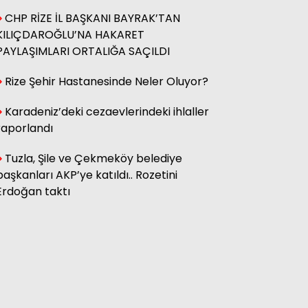
CHP RİZE İL BAŞKANI BAYRAK’TAN
KILIÇDAROĞLU’NA HAKARET
Hasan Küçük
Elektrikte Taksite Bağlanmış
PAYLAŞIMLARI ORTALIĞA SAÇILDI
Zam Dönemi
Rize Şehir Hastanesinde Neler Oluyor?
Karadeniz’deki cezaevlerindeki ihlaller
Fatma Genc
YILAN HİKÂYESİNE DÖNEN ÇAY
raporlandı
KANUNU
Tuzla, Şile ve Çekmeköy belediye
başkanları AKP’ye katıldı.. Rozetini
Erdoğan taktı