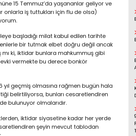
üne 15 Temmuz’da yaşananlar geliyor ve
onlarla iş tuttukları için flu de olsa)
üyorum.
leye başladığı milat kabul edilen tarihte
enlerle bir tutmak elbet doğru değil ancak
 mı ki, iktidar bunlara mahkummuş gibi
evki vermekte bu derece bonkör
6 yıl geçmiş olmasına rağmen bugün hala
ttiği belirtiliyorsa, bunları cesaretlendiren
lde bulunuyor olmalarıdır.
tlerden, iktidar siyasetine kadar her yerde
esaretlendiren şeyin mevcut tablodan
.