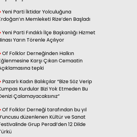
sağ olsun.
Yeni Parti İktidar Yolculuğuna
Erdoğan’ın Memleketi Rize’den Başladı
Adnan Onay
Yeni Parti Fındıklı İlçe Başkanlığı Hizmet
CHP RİZE MİTİNGİ: SAHİBİNİN
SESİ
Binası Yarın Törenle Açılıyor
Of Folklor Derneğinden Halkın
Eğlenmesine Karşı Çıkan Cemaatin
Ali Kasap
.İllada Barış...
Açıklamasına tepki
Pazarlı Kadın Balıkçılar “Bize Söz Verip
Kumpas Kurdular Bizi Yok Etmeden Bu
Kamil Kopuz
Din, Siyaset ve Toplum
Denizi Çalamayacaksınız”
Of Folklor Derneği tarafından bu yıl
9’uncusu düzenlenen Kültür ve Sanat
Hasan Azakli
YENİ EĞİTİM ÖĞRETİM YILI
Festivalinde Grup Peradi’den 12 Dilde
BAŞLARKEN.....
Türkü