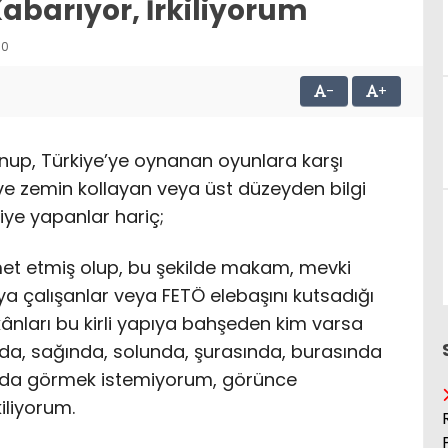
barıyor, İrkiliyorum
50
-
+
nup, Türkiye’ye oynanan oyunlara karşı
 zemin kollayan veya üst düzeyden bilgi
akiye yapanlar hariç;
zmet etmiş olup, bu şekilde makam, mevki
 çalışanlar veya FETÖ elebaşını kutsadığı
mkânları bu kirli yapıya bahşeden kim varsa
ında, sağında, solunda, şurasında, burasında
ında görmek istemiyorum, görünce
iliyorum.