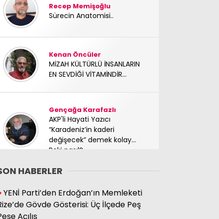
Recep Memişoğlu
Sürecin Anatomisi..
Kenan Öncüler
MİZAH KÜLTÜRLÜ İNSANLARIN
EN SEVDİĞİ VİTAMİNDİR...
Gençağa Karafazlı
AKP'li Hayati Yazıcı
“Karadeniz’in kaderi
değişecek” demek kolay…
Peki nasıl?
SON HABERLER
Süleyman Hacıbektaşoğlu
YENİ Parti’den Erdoğan’ın Memleketi
Mücadele arkadaşımız
Rize’de Gövde Gösterisi: Üç İlçede Peş
yoldaşımız TC Sinan Kutay
Peşe Açılış
abimizi kaybettik. Başımız