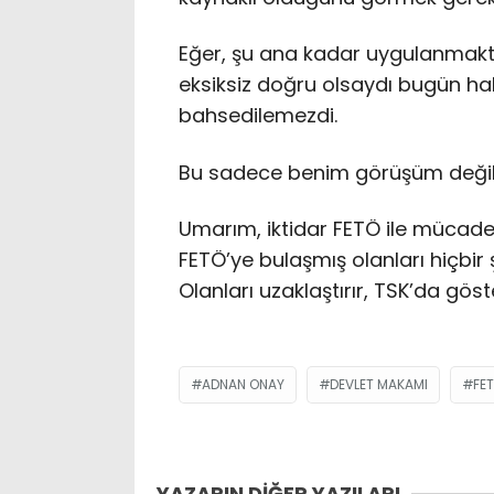
Eğer, şu ana kadar uygulanmakta
eksiksiz doğru olsaydı bugün hal
bahsedilemezdi.
Bu sadece benim görüşüm değil,
Umarım, iktidar FETÖ ile mücadel
FETÖ’ye bulaşmış olanları hiçbi
Olanları uzaklaştırır, TSK’da gö
ADNAN ONAY
DEVLET MAKAMI
FE
YAZARIN DİĞER YAZILARI