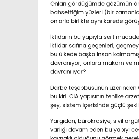
Onları gördüğümde gözümün ön
bahsettiğim yüzleri (bir zamanlar 
onlarla birlikte aynı karede gör
İktidarın bu yapıyla sert mücade
iktidar safına geçenleri, geçmey
bu ülkede başka insan kalmamış
davranıyor, onlara makam ve m
davranılıyor?
Darbe teşebbüsünün üzerinden 
bu kirli CIA yapısının tehlike arze
şey, sistem içerisinde güçlü şeki
Yargıdan, bürokrasiye, sivil örgü
varlığı devam eden bu yapıyı c
kaynaklı olduğunu görmek gerek