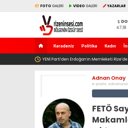
FOTO
GALERİ
VİDEO
GALERİ
YAZARLAR
DO
47,18
Karadeniz
Politika
Kadın
İn
YENİ Parti’den Erdoğan’ın Memleketi Rize’de Gövde Göster
Adnan Onay
e-posta:
adnanonay
FETÖ Say
Makamla