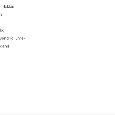
n Hakları
n
r
ika
-Sendika-Emek
deniz