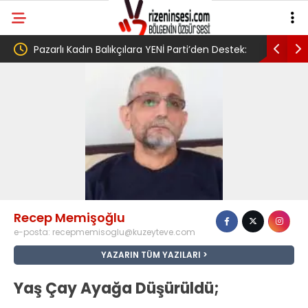
cusu
Pazarlı Kadın Balıkçılara YENİ Parti’den Destek:
AV. Süzen
 Grup
‘Bu Mücadelede Yanınızdayız!’
Yasa Türk
umudumuz
Recep Memişoğlu
e-posta:
recepmemisoglu@kuzeyteve.com
YAZARIN TÜM YAZILARI
Yaş Çay Ayağa Düşürüldü;