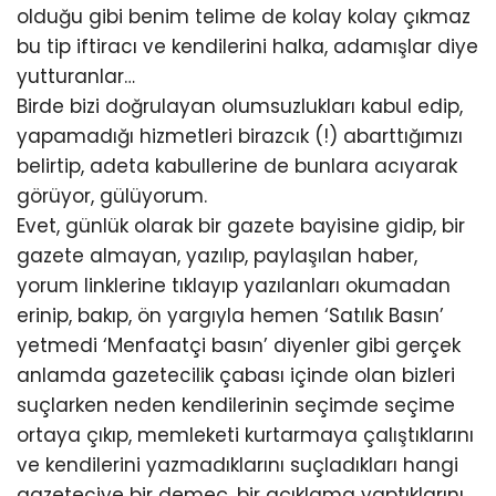
olduğu gibi benim telime de kolay kolay çıkmaz
bu tip iftiracı ve kendilerini halka, adamışlar diye
yutturanlar…
Birde bizi doğrulayan olumsuzlukları kabul edip,
yapamadığı hizmetleri birazcık (!) abarttığımızı
belirtip, adeta kabullerine de bunlara acıyarak
görüyor, gülüyorum.
Evet, günlük olarak bir gazete bayisine gidip, bir
gazete almayan, yazılıp, paylaşılan haber,
yorum linklerine tıklayıp yazılanları okumadan
erinip, bakıp, ön yargıyla hemen ‘Satılık Basın’
yetmedi ‘Menfaatçi basın’ diyenler gibi gerçek
anlamda gazetecilik çabası içinde olan bizleri
suçlarken neden kendilerinin seçimde seçime
ortaya çıkıp, memleketi kurtarmaya çalıştıklarını
ve kendilerini yazmadıklarını suçladıkları hangi
gazeteciye bir demeç, bir açıklama yaptıklarını