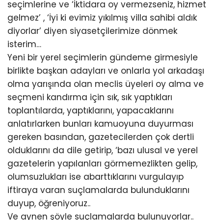
seçimlerine ve ‘İktidara oy vermezseniz, hizmet
gelmez’ , ‘İyi ki evimiz yıkılmış villa sahibi aldık
diyorlar’ diyen siyasetçilerimize dönmek
isterim…
Yeni bir yerel seçimlerin gündeme girmesiyle
birlikte başkan adayları ve onlarla yol arkadaşı
olma yarışında olan meclis üyeleri oy alma ve
seçmeni kandırma için sık, sık yaptıkları
toplantılarda, yaptıklarını, yapacaklarını
anlatırlarken bunları kamuoyuna duyurması
gereken basından, gazetecilerden çok dertli
olduklarını da dile getirip, ‘bazı ulusal ve yerel
gazetelerin yapılanları görmemezlikten gelip,
olumsuzlukları ise abarttıklarını vurgulayıp
iftiraya varan suçlamalarda bulunduklarını
duyup, öğreniyoruz..
Ve aynen şöyle suçlamalarda bulunuyorlar..