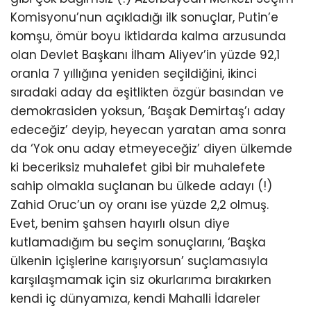
Komisyonu’nun açıkladığı ilk sonuçlar, Putin’e
komşu, ömür boyu iktidarda kalma arzusunda
olan Devlet Başkanı İlham Aliyev’in yüzde 92,1
oranla 7 yıllığına yeniden seçildiğini, ikinci
sıradaki aday da eşitlikten özgür basından ve
demokrasiden yoksun, ‘Başak Demirtaş’ı aday
edeceğiz’ deyip, heyecan yaratan ama sonra
da ‘Yok onu aday etmeyeceğiz’ diyen ülkemde
ki beceriksiz muhalefet gibi bir muhalefete
sahip olmakla suçlanan bu ülkede adayı (!)
Zahid Oruc’un oy oranı ise yüzde 2,2 olmuş.
Evet, benim şahsen hayırlı olsun diye
kutlamadığım bu seçim sonuçlarını, ‘Başka
ülkenin içişlerine karışıyorsun’ suçlamasıyla
karşılaşmamak için siz okurlarıma bırakırken
kendi iç dünyamıza, kendi Mahalli İdareler