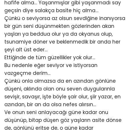
hafife alma… Yaşanmışlar gibi yaşanmadı say
geçsin diye salakça basite hiç alma…
Çünkü o seviyorsa az olsun sevdiğine inanıyorsa
bir gün seni düşünmekten gözlerinden akan
yaşları ya beddua olur ya da okyanus olup,
tsunamiye döner ve beklenmedik bir anda her
şeyi alt üst eder…
Ettiğinde de tüm güzellikler yok olur…
Bu nedenle eğer seviyor ve istiyorsan
vazgeçme derim…
Çünkü onla olmazsa da en azından gönlüne
düşeni, aklında olan onu seven duygularınla
sevişir, savaşır, işte böyle şair olur, şiir yazar, en
azından, bir an da olsa nefes alırsın…
Ve onun seni anlayacağı güne kadar onu
düşünüp, bitap düşen göz yaşların asite dönse
de, gönlünü eritse de, o güne kadar