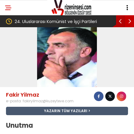
24. Uluslararası Komünist ve İşçi Partileri
‘Çerçeve 
toplantısı Havana’da başladı
Komisyon
Fakir Yilmaz
e-posta:
fakiryilmaz@kuzeyteve.com
YAZARIN TÜM YAZILARI
Unutma