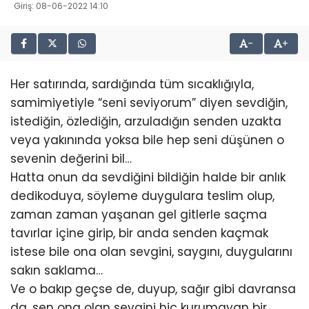
Giriş: 08-06-2022 14:10
-
+
Her satırında, sardığında tüm sıcaklığıyla,
samimiyetiyle “seni seviyorum” diyen sevdiğin,
istediğin, özlediğin, arzuladığın senden uzakta
veya yakınında yoksa bile hep seni düşünen o
sevenin değerini bil…
Hatta onun da sevdiğini bildiğin halde bir anlık
dedikoduya, söyleme duygulara teslim olup,
zaman zaman yaşanan gel gitlerle saçma
tavırlar içine girip, bir anda senden kaçmak
istese bile ona olan sevgini, saygını, duygularını
sakın saklama…
Ve o bakıp geçse de, duyup, sağır gibi davransa
da, sen ona olan sevgini hiç kurumayan bir