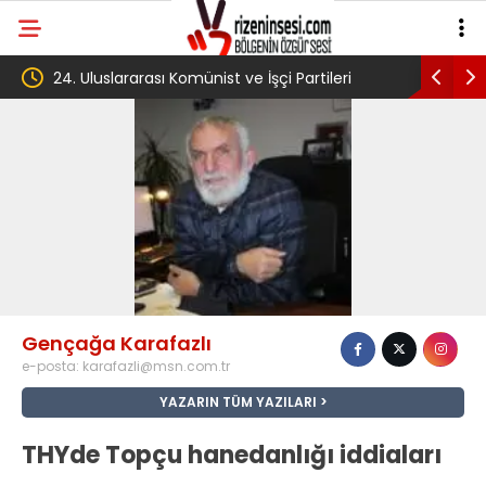
24. Uluslararası Komünist ve İşçi Partileri
‘Çerçeve yas
toplantısı Havana’da başladı
Komisyonu’n
Gençağa Karafazlı
e-posta:
karafazli@msn.com.tr
YAZARIN TÜM YAZILARI
THYde Topçu hanedanlığı iddiaları