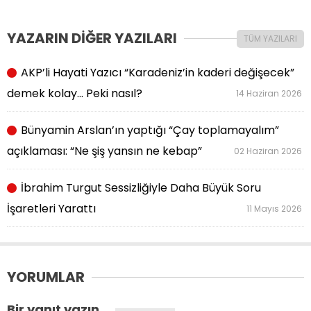
YAZARIN DİĞER YAZILARI
TÜM YAZILARI
AKP’li Hayati Yazıcı “Karadeniz’in kaderi değişecek”
demek kolay… Peki nasıl?
14 Haziran 2026
Bünyamin Arslan’ın yaptığı “Çay toplamayalım”
açıklaması: “Ne şiş yansın ne kebap”
02 Haziran 2026
İbrahim Turgut Sessizliğiyle Daha Büyük Soru
İşaretleri Yarattı
11 Mayıs 2026
YORUMLAR
Bir yanıt yazın