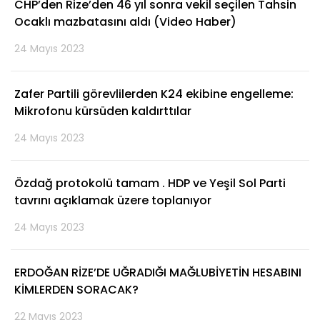
CHP’den Rize’den 46 yıl sonra vekil seçilen Tahsin
Ocaklı mazbatasını aldı (Video Haber)
24 Mayıs 2023
Zafer Partili görevlilerden K24 ekibine engelleme:
Mikrofonu kürsüden kaldırttılar
24 Mayıs 2023
Özdağ protokolü tamam . HDP ve Yeşil Sol Parti
tavrını açıklamak üzere toplanıyor
24 Mayıs 2023
ERDOĞAN RİZE’DE UĞRADIĞI MAĞLUBİYETİN HESABINI
KİMLERDEN SORACAK?
22 Mayıs 2023