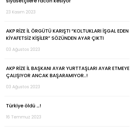
siyasetçilere racon kesiyor
23 Kasım 2023
AKP RİZE İL ÖRGÜTÜ KARIŞTI “KOLTUKLARI İŞGAL EDEN
KİYAFETSİZ KİŞİLER” SÖZÜNDEN AYAR ÇIKTI
03 Ağustos 2023
AKP RİZE İL BAŞKANI AYAR YURTTAŞLARI AYAR ETMEYE
ÇALIŞIYOR ANCAK BAŞARAMIYOR..!
03 Ağustos 2023
Türkiye öldü …!
16 Temmuz 2023