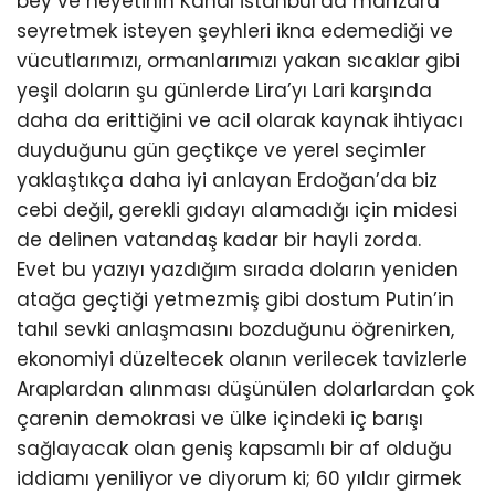
bey ve heyetinin Kanal İstanbul’da manzara
seyretmek isteyen şeyhleri ikna edemediği ve
vücutlarımızı, ormanlarımızı yakan sıcaklar gibi
yeşil doların şu günlerde Lira’yı Lari karşında
daha da erittiğini ve acil olarak kaynak ihtiyacı
duyduğunu gün geçtikçe ve yerel seçimler
yaklaştıkça daha iyi anlayan Erdoğan’da biz
cebi değil, gerekli gıdayı alamadığı için midesi
de delinen vatandaş kadar bir hayli zorda.
Evet bu yazıyı yazdığım sırada doların yeniden
atağa geçtiği yetmezmiş gibi dostum Putin’in
tahıl sevki anlaşmasını bozduğunu öğrenirken,
ekonomiyi düzeltecek olanın verilecek tavizlerle
Araplardan alınması düşünülen dolarlardan çok
çarenin demokrasi ve ülke içindeki iç barışı
sağlayacak olan geniş kapsamlı bir af olduğu
iddiamı yeniliyor ve diyorum ki; 60 yıldır girmek