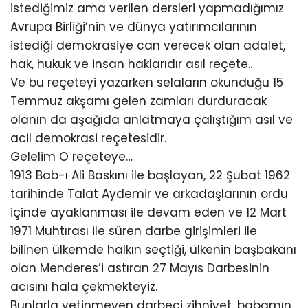
istediğimiz ama verilen dersleri yapmadığımız
Avrupa Birliği’nin ve dünya yatırımcılarının
istediği demokrasiye can verecek olan adalet,
hak, hukuk ve insan haklarıdır asıl reçete..
Ve bu reçeteyi yazarken selaların okunduğu 15
Temmuz akşamı gelen zamları durduracak
olanın da aşağıda anlatmaya çalıştığım asıl ve
acil demokrasi reçetesidir.
Gelelim O reçeteye…
1913 Bab-ı Ali Baskını ile başlayan, 22 Şubat 1962
tarihinde Talat Aydemir ve arkadaşlarının ordu
içinde ayaklanması ile devam eden ve 12 Mart
1971 Muhtırası ile süren darbe girişimleri ile
bilinen ülkemde halkın seçtiği, ülkenin başbakanı
olan Menderes’i astıran 27 Mayıs Darbesinin
acısını hala çekmekteyiz.
Bunlarla yetinmeyen darbeci zihniyet, babamın