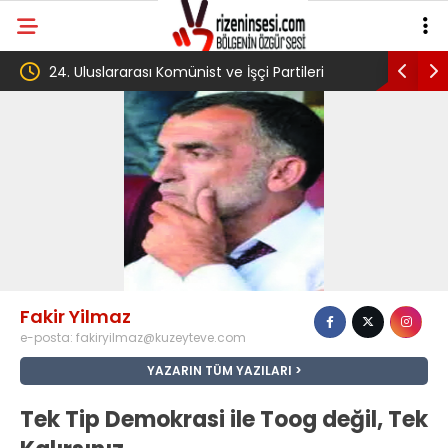
24. Uluslararası Komünist ve İşçi Partileri
‘Çerçeve ya
toplantısı Havana’da başladı
Komisyonu’
Fakir Yilmaz
e-posta:
fakiryilmaz@kuzeyteve.com
YAZARIN TÜM YAZILARI
Tek Tip Demokrasi ile Toog değil, Tek