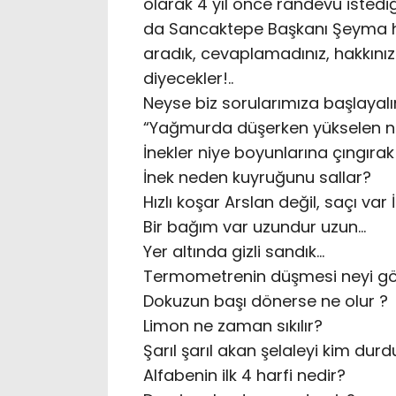
olarak 4 yıl önce randevu iste
da Sancaktepe Başkanı Şeyma han
aradık, cevaplamadınız, hakkınız
diyecekler!..
Neyse biz sorularımıza başlayal
“Yağmurda düşerken yükselen n
İnekler niye boyunlarına çıngırak
İnek neden kuyruğunu sallar?
Hızlı koşar Arslan değil, saçı var
Bir bağım var uzundur uzun…
Yer altında gizli sandık…
Termometrenin düşmesi neyi gö
Dokuzun başı dönerse ne olur ?
Limon ne zaman sıkılır?
Şarıl şarıl akan şelaleyi kim durd
Alfabenin ilk 4 harfi nedir?