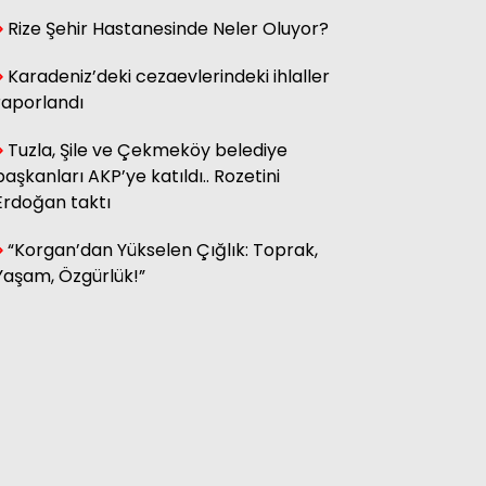
Rize Şehir Hastanesinde Neler Oluyor?
Hasan Küçük
Elektrikte Taksite Bağlanmış
Karadeniz’deki cezaevlerindeki ihlaller
Zam Dönemi
raporlandı
Tuzla, Şile ve Çekmeköy belediye
başkanları AKP’ye katıldı.. Rozetini
Fatma Genc
YILAN HİKÂYESİNE DÖNEN ÇAY
Erdoğan taktı
KANUNU
“Korgan’dan Yükselen Çığlık: Toprak,
Yaşam, Özgürlük!”