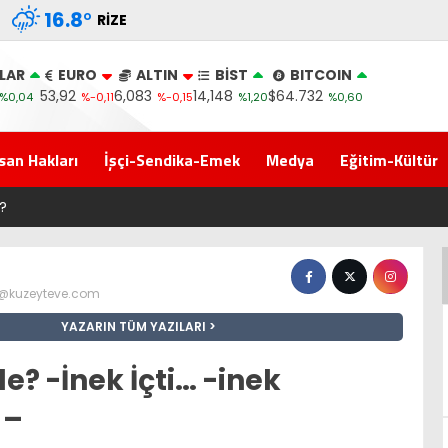
16.8
°
RIZE
LAR
EURO
ALTIN
BİST
BITCOIN
53,92
6,083
14,148
$64.732
%0,04
%-0,11
%-0,15
%1,20
%0,60
san Hakları
İşçi-Sendika-Emek
Medya
Eğitim-Kültür
eni Parti İktidar Yolculuğuna Erdoğan’ın Memleketi Rize’den Başla
z@kuzeyteve.com
YAZARIN TÜM YAZILARI
e? -İnek İçti… -inek
 –