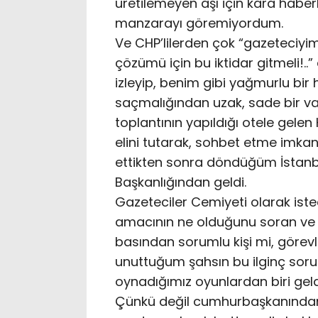
üretilemeyen aşı için kara haber
manzarayı göremiyordum.
Ve CHP’lilerden çok “gazeteciyim
çözümü için bu iktidar gitmeli!..”
izleyip, benim gibi yağmurlu bir
saçmalığından uzak, sade bir vat
toplantının yapıldığı otele gelen 
elini tutarak, sohbet etme imk
ettikten sonra döndüğüm İstanbul
Başkanlığından geldi.
Gazeteciler Cemiyeti olarak ist
amacının ne olduğunu soran ve ke
basından sorumlu kişi mi, görev
unuttuğum şahsın bu ilginç soru
oynadığımız oyunlardan biri geld
Çünkü değil cumhurbaşkanından,