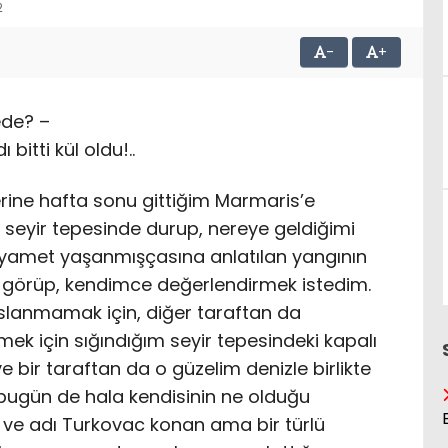
2
-
+
ede? –
bitti kül oldu!..
rine hafta sonu gittiğim Marmaris’e
n seyir tepesinde durup, nereye geldiğimi
 kıyamet yaşanmışçasına anlatılan yangının
ni görüp, kendimce değerlendirmek istedim.
ıslanmamak için, diğer taraftan da
ek için sığındığım seyir tepesindeki kapalı
bir taraftan da o güzelim denizle birlikte
, bugün de hala kendisinin ne olduğu
 ve adı Turkovac konan ama bir türlü