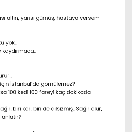
sı altın, yarısı gümüş, hastaya versem
ü yok..
e kaydırmaca..
urur…
için İstanbul’da gömülemez?
rsa 100 kedi 100 fareyi kaç dakikada
r. biri kör, biri de dilsizmiş.. Sağır ölür,
 anlatır?