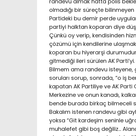
randevu almak hatta polis bekle
olmadığı bir süreçte bilinmeyen
Partideki bu demir perde uygulam
partiyi halktan koparan diye d
Çünkü oy verip, kendisinden hizm
çözümü için kendilerine ulaşmak
koparan bu hiyerarşi durumudur 
gitmediği ileri sürülen AK Parti’yi.
Bilmem ama randevu isteyene, g
soruları sorup, sonrada, “o iş be
kapatan AK Partiliye ve AK Parti
Merkezine ve onun kanadı, kalka
bende burada birkaç bilmeceli 
Bakalım istenen randevu gibi ay
yoksa “Git kardeşim seninle uğr
muhalefet gibi boş değiliz… Ala