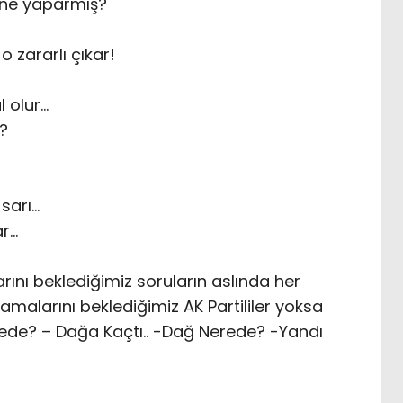
 ne yaparmış?
 zararlı çıkar!
 olur…
?
sarı…
ar…
rını beklediğimiz soruların aslında her
lamalarını beklediğimiz AK Partililer yoksa
erede? – Dağa Kaçtı.. -Dağ Nerede? -Yandı