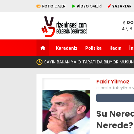
FOTO
GALERİ
VİDEO
GALERİ
YAZARLAR
DO
47,18
Karadeniz
Politika
Kadın
İn
Y
Fakir Yilmaz
e-posta:
fakiryilma
Su Nered
Nerede?