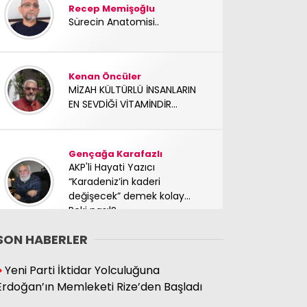
Recep Memişoğlu
Sürecin Anatomisi..
Kenan Öncüler
MİZAH KÜLTÜRLÜ İNSANLARIN
EN SEVDİĞİ VİTAMİNDİR...
Gençağa Karafazlı
AKP'li Hayati Yazıcı
“Karadeniz’in kaderi
değişecek” demek kolay…
Peki nasıl?
SON HABERLER
Süleyman Hacıbektaşoğlu
Yeni Parti İktidar Yolculuğuna
Mücadele arkadaşımız
Erdoğan’ın Memleketi Rize’den Başladı
yoldaşımız TC Sinan Kutay
abimizi kaybettik. Başımız