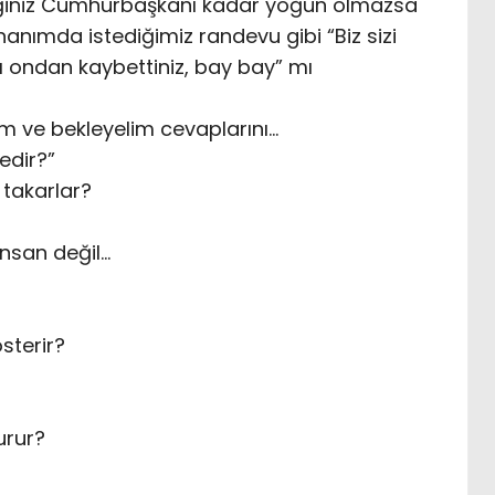
diğiniz Cumhurbaşkanı kadar yoğun olmazsa
ımda istediğimiz randevu gibi “Biz sizi
ı ondan kaybettiniz, bay bay” mı
ım ve bekleyelim cevaplarını…
edir?”
 takarlar?
 İnsan değil…
sterir?
urur?