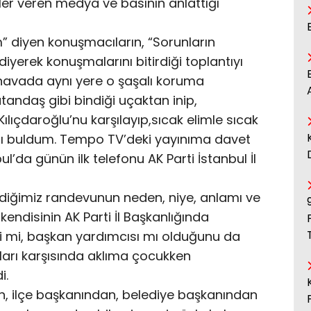
ler veren medya ve basının anlattığı
” diyen konuşmacıların, “Sorunların
 diyerek konuşmalarını bitirdiği toplantıyı
 havada aynı yere o şaşalı koruma
andaş gibi bindiği uçaktan inip,
Kılıçdaroğlu’nu karşılayıp,sıcak elimle sıcak
anı buldum. Tempo TV’deki yayınıma davet
’da günün ilk telefonu AK Parti İstanbul İl
ediğimiz randevunun neden, niye, anlamı ve
ndisinin AK Parti İl Başkanlığında
li mi, başkan yardımcısı mı olduğunu da
ları karşısında aklıma çocukken
i.
 ilçe başkanından, belediye başkanından