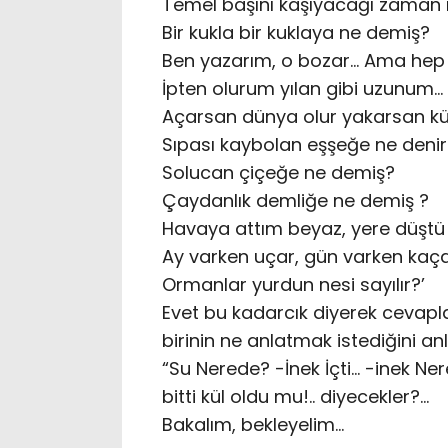
Temel başını kaşıyacağı zaman
Bir kukla bir kuklaya ne demiş?
Ben yazarım, o bozar… Ama hep o
İpten olurum yılan gibi uzunum…
Açarsan dünya olur yakarsan kül
Sıpası kaybolan eşşeğe ne denir
Solucan çiçeğe ne demiş?
Çaydanlık demliğe ne demiş ?
Havaya attım beyaz, yere düştü 
Ay varken uçar, gün varken kaç
Ormanlar yurdun nesi sayılır?’
Evet bu kadarcık diyerek cevapla
birinin ne anlatmak istediğini an
“Su Nerede? -İnek İçti… -inek N
bitti kül oldu mu!.. diyecekler?…
Bakalım, bekleyelim…