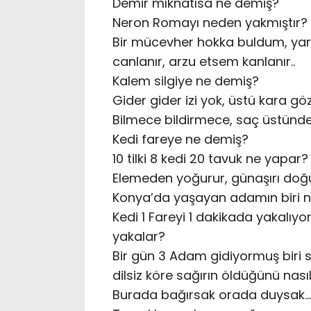
Demir mıknatısa ne demiş?
Neron Romayı neden yakmıştır?
Bir mücevher hokka buldum, yarı
canlanır, arzu etsem kanlanır..
Kalem silgiye ne demiş?
Gider gider izi yok, üstü kara göz
Bilmece bildirmece, saç üstünd
Kedi fareye ne demiş?
10 tilki 8 kedi 20 tavuk ne yapar?
Elemeden yoğurur, günaşırı doğ
Konya’da yaşayan adamın biri n
Kedi 1 Fareyi 1 dakikada yakalıyo
yakalar?
Bir gün 3 Adam gidiyormuş biri sağı
dilsiz köre sağırın öldüğünü nasıl
Burada bağırsak orada duysak…