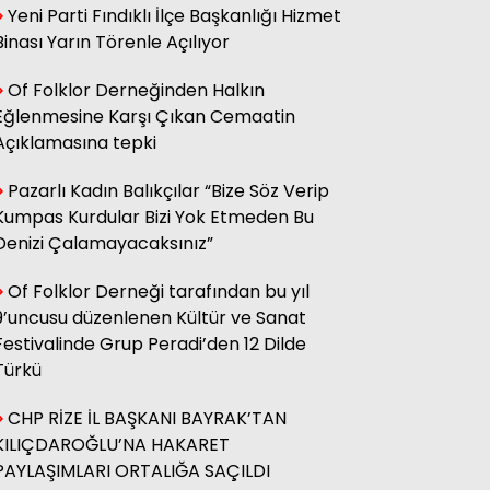
Yeni Parti Fındıklı İlçe Başkanlığı Hizmet
sağ olsun.
Binası Yarın Törenle Açılıyor
Of Folklor Derneğinden Halkın
Adnan Onay
Eğlenmesine Karşı Çıkan Cemaatin
CHP RİZE MİTİNGİ: SAHİBİNİN
SESİ
Açıklamasına tepki
Pazarlı Kadın Balıkçılar “Bize Söz Verip
Kumpas Kurdular Bizi Yok Etmeden Bu
Ali Kasap
.İllada Barış...
Denizi Çalamayacaksınız”
Of Folklor Derneği tarafından bu yıl
9’uncusu düzenlenen Kültür ve Sanat
Kamil Kopuz
Din, Siyaset ve Toplum
Festivalinde Grup Peradi’den 12 Dilde
Türkü
CHP RİZE İL BAŞKANI BAYRAK’TAN
Hasan Azakli
YENİ EĞİTİM ÖĞRETİM YILI
KILIÇDAROĞLU’NA HAKARET
BAŞLARKEN.....
PAYLAŞIMLARI ORTALIĞA SAÇILDI