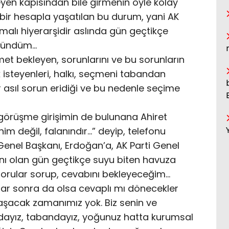
yen kapısından bile girmenin öyle kolay
 bir hesapla yaşatılan bu durum, yani AK
alı hiyerarşidir aslında gün geçtikçe
üşündüm…
et bekleyen, sorunlarını ve bu sorunların
 isteyenleri, halkı, seçmeni tabandan
asıl sorun eridiği ve bu nedenle seçime
örüşme girişimin de bulunana Ahiret
nim değil, falanındır…” deyip, telefonu
 Genel Başkanı, Erdoğan’a, AK Parti Genel
nı olan gün geçtikçe suyu biten havuza
sorular sorup, cevabını bekleyeceğim…
lar sonra da olsa cevaplı mı dönecekler
aşacak zamanımız yok. Biz senin ve
ndayız, tabandayız, yoğunuz hatta kurumsal