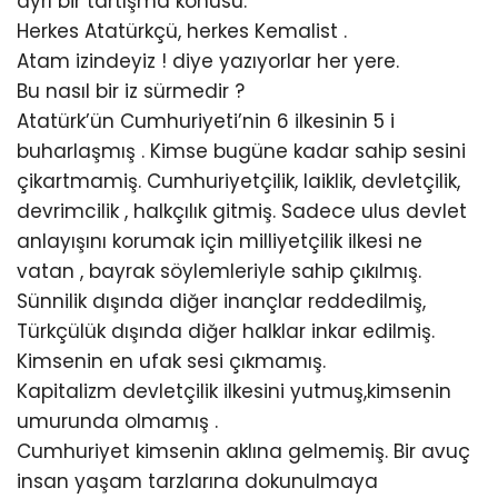
ayrı bir tartışma konusu.
Herkes Atatürkçü, herkes Kemalist .
Atam izindeyiz ! diye yazıyorlar her yere.
Bu nasıl bir iz sürmedir ?
Atatürk’ün Cumhuriyeti’nin 6 ilkesinin 5 i
buharlaşmış . Kimse bugüne kadar sahip sesini
çikartmamiş. Cumhuriyetçilik, laiklik, devletçilik,
devrimcilik , halkçılık gitmiş. Sadece ulus devlet
anlayışını korumak için milliyetçilik ilkesi ne
vatan , bayrak söylemleriyle sahip çıkılmış.
Sünnilik dışında diğer inançlar reddedilmiş,
Türkçülük dışında diğer halklar inkar edilmiş.
Kimsenin en ufak sesi çıkmamış.
Kapitalizm devletçilik ilkesini yutmuş,kimsenin
umurunda olmamış .
Cumhuriyet kimsenin aklına gelmemiş. Bir avuç
insan yaşam tarzlarına dokunulmaya