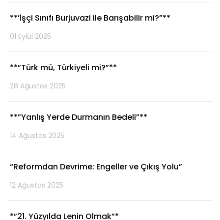
**’İşçi Sınıfı Burjuvazi ile Barışabilir mi?”**
01 Eylül 2025
**”Türk mü, Türkiyeli mi?”**
28 Ağustos 2025
**”Yanlış Yerde Durmanın Bedeli”**
14 Ağustos 2025
“Reformdan Devrime: Engeller ve Çıkış Yolu”
12 Ağustos 2025
*”21. Yüzyılda Lenin Olmak”*