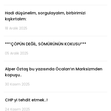
Hadi düşünelim, sorgulayalım, birbirimizi
kışkırtalım:
18 Aralık 2025
**”ÇÖPÜN DEĞİL, SÖMÜRÜNÜN KOKUSU”**
05 Aralık 2025
Alper Öztaş bu yazısında Öcalan’ın Marksizmden
kopuşu..
30 Kasım 2025
CHP yi tehdit etmek..!
24 Kasım 2025