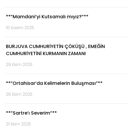
**”Mamdani’yi Kutsamalı mıyız?”**
10 Kasım 2025
BURJUVA CUMHURİYETİN ÇÖKÜŞÜ , EMEĞİN
CUMHURİYETİNİ KURMANIN ZAMANI
29 Ekim 2025
**”Ortahisar’da Kelimelerin Buluşması”**
26 Ekim 2025
**”Sartre’ı Severim”**
21 Ekim 2025