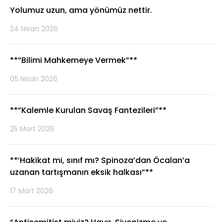
Yolumuz uzun, ama yönümüz nettir.
24 Nisan 2026
**”Bilimi Mahkemeye Vermek”**
05 Nisan 2026
**”Kalemle Kurulan Savaş Fantezileri”**
25 Mart 2026
**’Hakikat mi, sınıf mı? Spinoza’dan Öcalan’a
uzanan tartışmanın eksik halkası”**
17 Mart 2026