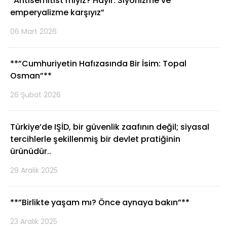
“Antisemitist miyiz? Hayır. Siyonizme ve
emperyalizme karşıyız”
06 Mart 2026
**”Cumhuriyetin Hafızasında Bir İsim: Topal
Osman”**
26 Şubat 2026
Türkiye’de IŞİD, bir güvenlik zaafının değil; siyasal
tercihlerle şekillenmiş bir devlet pratiğinin
ürünüdür..
29 Aralık 2025
**”Birlikte yaşam mı? Önce aynaya bakın”**
23 Aralık 2025