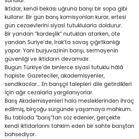
sunulur.
İktidar, kendi bekası uğruna barışı bir sopa gibi
kullanır: Bir gün barış komisyonları kurar, ertesi
gün cezaevlerini siyasi tutuklularla doldurur.
Bir yandan “kardeşlik” nutukları atarken, öte
yandan Suriye’de, Irak’ta savaş çığırtkanlığı
yapar. Yani burjuvazinin barışı, sermayenin
güvenliği ve iktidarın devamıdır.
Bugün Türkiye’de binlerce siyasi tutuklu hâlâ
hapiste. Gazeteciler, akademisyenler,
sendikacılar… En barışçıl talepleri dile getirdikleri
için ağır cezalarla yargılanıyorlar.
Barış Akademisyenleri hala mesleklerinden ihraç
edilmiş, birçoğu sürgünde yaşamaya mahkum.
Bu tabloda “barış”tan söz edenler, gerçekte
kendi iktidarlarını tahkim eden bir sahte barıştan
bahsediyor.