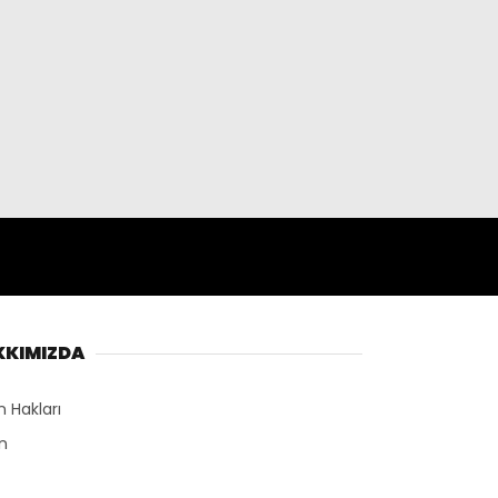
KKIMIZDA
n Hakları
n
r