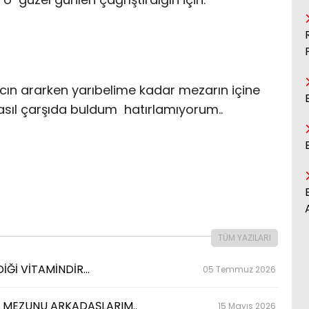
rcın ararken yarıbelime kadar mezarın içine
nasıl çarşıda buldum hatırlamıyorum..
TÜM YAZILARI
İĞİ VİTAMİNDİR…
05 Temmuz 2026
Sİ MEZUNU ARKADAŞLARIM..
15 Mayıs 2026