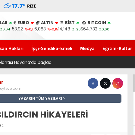
17.7
°
RIZE
LAR
EURO
ALTIN
BİST
BITCOIN
53,92
6,083
14,148
$64.732
%0,04
%-0,11
%-0,15
%1,20
%0,60
san Hakları
İşçi-Sendika-Emek
Medya
Eğitim-Kültür
sı Havana’da başladı
er
eyteve.com
YAZARIN TÜM YAZILARI
ILDIRCIN HİKAYELERİ
32