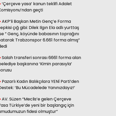
‘Çerçeve yasa’ kanun teklifi Adalet
sağ olsun.
Komisyonu’ndan geçti
AKP’li Başkan Metin Genç’e Forma
Adnan Onay
tepkisi çığ gibi: Dilek Ilgın Ela adlı yurttaş
CHP RİZE MİTİNGİ: SAHİBİNİN
SESİ
ise ” Genç, köyünde babasının toprağını
satarak Trabzonspor 6.661 forma almış”
dedi
Ali Kasap
.İllada Barış...
Salah transferi sonrası 6661 forma alan
belediye başkanına ‘Kimin parasıyla’
sorusu
Kamil Kopuz
Din, Siyaset ve Toplum
Pazarlı Kadın Balıkçılara YENİ Parti’den
Destek: ‘Bu Mücadelede Yanınızdayız!’
AV. Süzen “Meclis’e gelen Çerçeve
Hasan Azakli
YENİ EĞİTİM ÖĞRETİM YILI
Yasa Türkiye’de yeni bir başlangıç için
BAŞLARKEN.....
umudumuzun fidesi olmuştur”