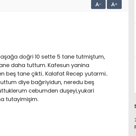
-
+
 aşağa doğri 10 sette 5 tane tutmiştum,
 tane daha tuttum. Kafesun yanina
beş tane çikti.. Kalafat Recep yutarmi..
tuttum diye bağıriyidun, neredu beş
tuttuklerum cebumden duşeyi,yukari
a tutayimişim.