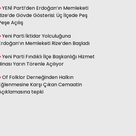
YENİ Parti’den Erdoğan’ın Memleketi
Rize’de Gövde Gösterisi: Üç İlçede Peş
Hasan Küçük
Elektrikte Taksite Bağlanmış
Peşe Açılış
Zam Dönemi
Yeni Parti İktidar Yolculuğuna
Erdoğan’ın Memleketi Rize’den Başladı
Fatma Genc
YILAN HİKÂYESİNE DÖNEN ÇAY
Yeni Parti Fındıklı İlçe Başkanlığı Hizmet
KANUNU
Binası Yarın Törenle Açılıyor
Of Folklor Derneğinden Halkın
Eğlenmesine Karşı Çıkan Cemaatin
Açıklamasına tepki