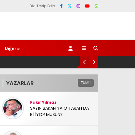
Bizi Takip Edin
Diğer
‘Çerçeve yasa’ kanun teklifi Adalet Komisyonu
YAZARLAR
TÜMÜ
Fakir Yilmaz
SAYIN BAKAN YA O TARAFI DA
BİLİYOR MUSUN?