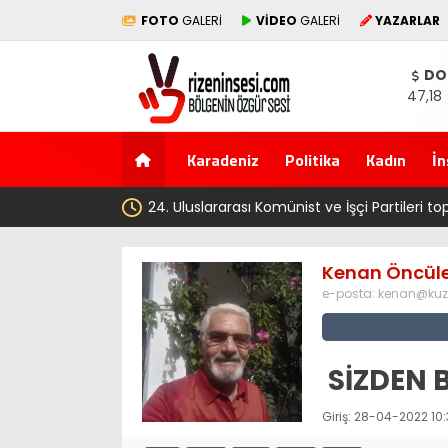
FOTO
GALERİ
VİDEO
GALERİ
YAZARLAR
DO
47,18
Karadeniz
Politika
Kadın
İn
24. Uluslararası Komünist ve İşçi Partileri toplantı
Kenan Öncül
e-posta:
kenan@kuz
SİZDEN B
Giriş: 28-04-2022 10: