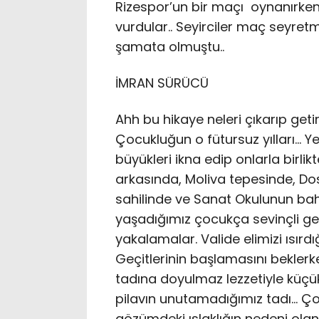
Rizespor’un bir maçı oynanırken b
vurdular.. Seyirciler maç seyretme
şamata olmuştu..
İMRAN SÜRÜCÜ
Ahh bu hikaye neleri çıkarıp getir
Çocukluğun o fütursuz yılları… Y
büyükleri ikna edip onlarla birl
arkasında, Moliva tepesinde, Dos
sahilinde ve Sanat Okulunun ba
yaşadığımız çocukça sevinçli gec
yakalamalar. Valide elimizi ısır
Geçitlerinin başlamasını bekler
tadına doyulmaz lezzetiyle küçük
pilavın unutamadığımız tadı… Ço
gözümdeki ıslaklığın nedeni olan 