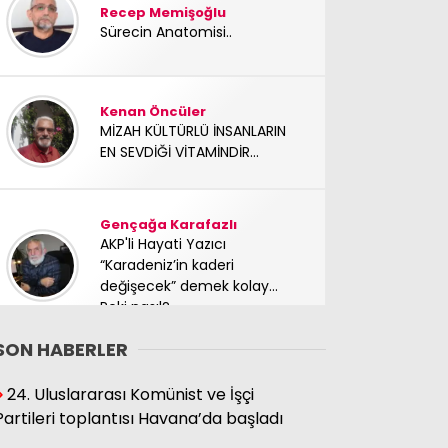
Recep Memişoğlu
Sürecin Anatomisi..
Kenan Öncüler
MİZAH KÜLTÜRLÜ İNSANLARIN
EN SEVDİĞİ VİTAMİNDİR...
Gençağa Karafazlı
AKP'li Hayati Yazıcı
“Karadeniz’in kaderi
değişecek” demek kolay…
Peki nasıl?
SON HABERLER
Süleyman Hacıbektaşoğlu
24. Uluslararası Komünist ve İşçi
Mücadele arkadaşımız
Partileri toplantısı Havana’da başladı
yoldaşımız TC Sinan Kutay
abimizi kaybettik. Başımız