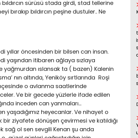
ıldırcın sürüsü stada girdi, stad tellerine
yi bırakıp bıldırcın peşine dustuler.. Ne
di yıllar öncesinden bir bilsen can insan.
edi yaşından itibaren ağlaya sızlaya
ikte yağmurdan ıslansak ta ( bazen) Kalenin
ma’ nın altında, Yeniköy sırtlarında Roşi
hçesinde o avlanma saatlerinde
eler. Ve bir gecede yüzlerle ifade edilen
dığında inceden can yanmaları…
ken yaşadığımız heyecanlar. Ve nihayet o
 bir ziyafete dönüşen çevirmesi ve katıldığı
k sağ ol sen sevgili Kenan şu anda
o güzel günleri çağrıştırdığın için.