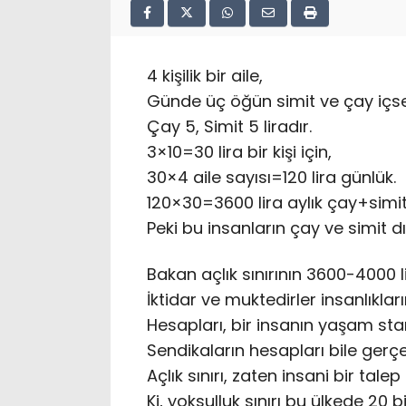
4 kişilik bir aile,
Günde üç öğün simit ve çay içse
Çay 5, Simit 5 liradır.
3×10=30 lira bir kişi için,
30×4 aile sayısı=120 lira günlük.
120×30=3600 lira aylık çay+simit 
Peki bu insanların çay ve simit 
Bakan açlık sınırının 3600-4000 
İktidar ve muktedirler insanlıklar
Hesapları, bir insanın yaşam sta
Sendikaların hesapları bile gerçe
Açlık sınırı, zaten insani bir talep
Ki, yoksulluk sınırı bu ülkede 20 bin