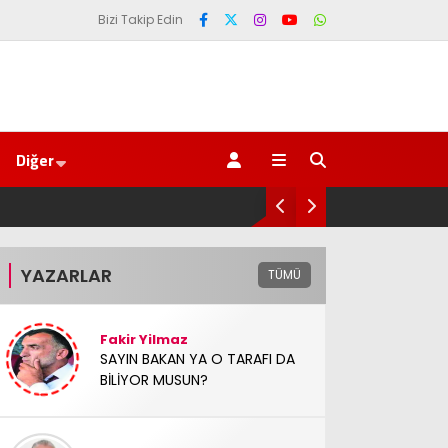
Bizi Takip Edin
Diğer
YENİ Parti’den Erdoğan’ın Memleketi Rize
YAZARLAR
TÜMÜ
Fakir Yilmaz
SAYIN BAKAN YA O TARAFI DA
BİLİYOR MUSUN?