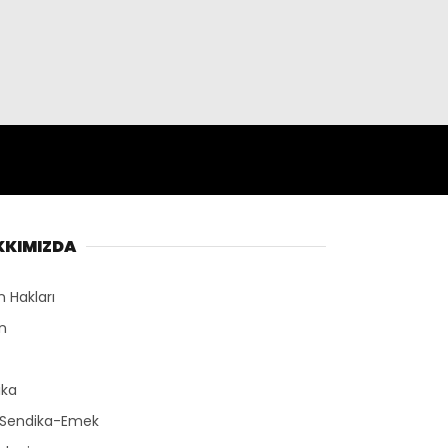
KKIMIZDA
n Hakları
n
r
ika
-Sendika-Emek