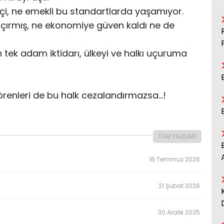
tçi, ne emekli bu standartlarda yaşamıyor.
kaçırmış, ne ekonomiye güven kaldı ne de
n tek adam iktidarı, ülkeyi ve halkı uçuruma
örenleri de bu halk cezalandırmazsa…!
TÜM YAZILARI
16 Temmuz 2026
21 Şubat 2026
30 Aralık 2025