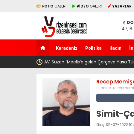
FOTO
GALERİ
VİDEO
GALERİ
YAZARLAR
DO
47,18
Karadeniz
Politika
Kadın
İn
AV. Süzen “Meclis’e gelen Çerçeve Yasa Tü
Recep Memiş
e-posta:
recepmemi
Simit-Ça
Giriş: 05-07-2022 10