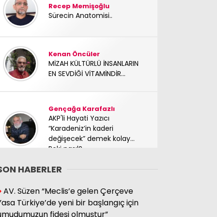
Recep Memişoğlu
Sürecin Anatomisi..
Kenan Öncüler
MİZAH KÜLTÜRLÜ İNSANLARIN
EN SEVDİĞİ VİTAMİNDİR...
Gençağa Karafazlı
AKP'li Hayati Yazıcı
“Karadeniz’in kaderi
değişecek” demek kolay…
Peki nasıl?
SON HABERLER
Süleyman Hacıbektaşoğlu
AV. Süzen “Meclis’e gelen Çerçeve
Mücadele arkadaşımız
Yasa Türkiye’de yeni bir başlangıç için
yoldaşımız TC Sinan Kutay
umudumuzun fidesi olmuştur”
abimizi kaybettik. Başımız