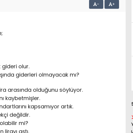
-
+
;
gideri olur.
dışında giderleri olmayacak mı?
lira arasında olduğunu söylüyor.
ını kaybetmişler.
ndartlarını kapsamıyor artık.
kçi değildir.
 olabilir mi?
 lirayı aştı.