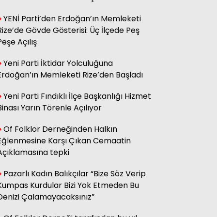
sağ olsun.
YENİ Parti’den Erdoğan’ın Memleketi
Rize’de Gövde Gösterisi: Üç İlçede Peş
Peşe Açılış
Adnan Onay
CHP RİZE MİTİNGİ: SAHİBİNİN
SESİ
Yeni Parti İktidar Yolculuğuna
Erdoğan’ın Memleketi Rize’den Başladı
Yeni Parti Fındıklı İlçe Başkanlığı Hizmet
Ali Kasap
.İllada Barış...
Binası Yarın Törenle Açılıyor
Of Folklor Derneğinden Halkın
Eğlenmesine Karşı Çıkan Cemaatin
Kamil Kopuz
Din, Siyaset ve Toplum
Açıklamasına tepki
Pazarlı Kadın Balıkçılar “Bize Söz Verip
Kumpas Kurdular Bizi Yok Etmeden Bu
Hasan Azakli
YENİ EĞİTİM ÖĞRETİM YILI
Denizi Çalamayacaksınız”
BAŞLARKEN.....