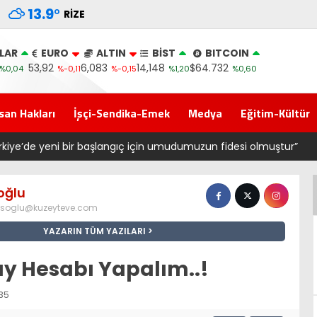
13.9
°
RIZE
LAR
EURO
ALTIN
BİST
BITCOIN
53,92
6,083
14,148
$64.732
%0,04
%-0,11
%-0,15
%1,20
%0,60
san Hakları
İşçi-Sendika-Emek
Medya
Eğitim-Kültür
rkiye’de yeni bir başlangıç için umudumuzun fidesi olmuştur”
oğlu
soglu@kuzeyteve.com
YAZARIN TÜM YAZILARI
y Hesabı Yapalım..!
:35