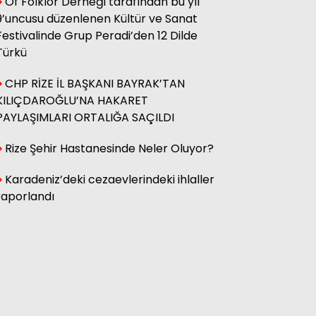
Of Folklor Derneği tarafından bu yıl
9’uncusu düzenlenen Kültür ve Sanat
Festivalinde Grup Peradi’den 12 Dilde
Hasan Küçük
Elektrikte Taksite Bağlanmış
Türkü
Zam Dönemi
CHP RİZE İL BAŞKANI BAYRAK’TAN
KILIÇDAROĞLU’NA HAKARET
Fatma Genc
PAYLAŞIMLARI ORTALIĞA SAÇILDI
YILAN HİKÂYESİNE DÖNEN ÇAY
KANUNU
Rize Şehir Hastanesinde Neler Oluyor?
Karadeniz’deki cezaevlerindeki ihlaller
raporlandı