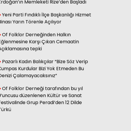
Erdoğan’ın Memleketi Rize’den Başladı
Yeni Parti Fındıklı İlçe Başkanlığı Hizmet
Hasan Küçük
Elektrikte Taksite Bağlanmış
Binası Yarın Törenle Açılıyor
Zam Dönemi
Of Folklor Derneğinden Halkın
Eğlenmesine Karşı Çıkan Cemaatin
Fatma Genc
Açıklamasına tepki
YILAN HİKÂYESİNE DÖNEN ÇAY
KANUNU
Pazarlı Kadın Balıkçılar “Bize Söz Verip
Kumpas Kurdular Bizi Yok Etmeden Bu
Denizi Çalamayacaksınız”
Of Folklor Derneği tarafından bu yıl
9’uncusu düzenlenen Kültür ve Sanat
Festivalinde Grup Peradi’den 12 Dilde
Türkü