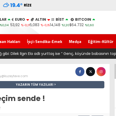
19.4
°
RIZE
LAR
EURO
ALTIN
BİST
BITCOIN
53,92
6,083
14,148
$64.732
%0,04
%-0,11
%-0,15
%1,20
%0,60
san Hakları
İşçi-Sendika-Emek
Medya
Eğitim-Kültür
ın Ela adlı yurttaş ise ” Genç, köyünde babasının toprağını satarak
@kuzeyteve.com
YAZARIN TÜM YAZILARI
eçim sende !
2