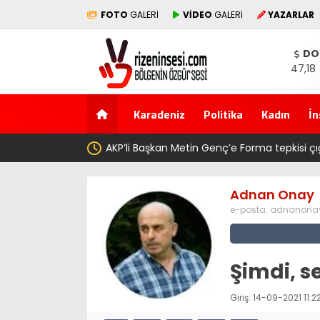
FOTO
GALERİ
VİDEO
GALERİ
YAZARLAR
DO
47,18
Karadeniz
Politika
Kadın
İn
AKP’li Başkan Metin Genç’e Forma tepkisi çığ gibi: Dilek Ilg
Trabzonspor 6.661 forma almış” dedi
Adnan Onay
e-posta:
adnanonay
Şimdi, s
Giriş: 14-09-2021 11:2