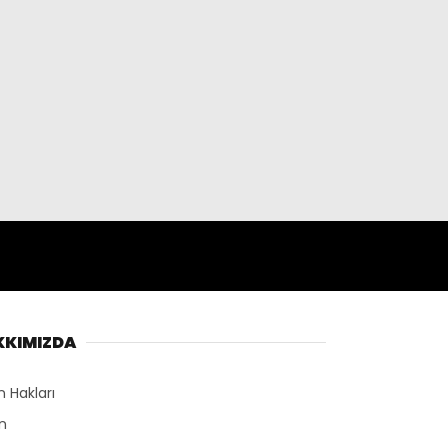
KKIMIZDA
n Hakları
n