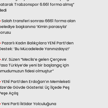
sağ olsun.
satarak Trabzonspor 6.661 forma almış”
dedi
Salah transferi sonrası 6661 forma alan
Adnan Onay
CHP RİZE MİTİNGİ: SAHİBİNİN
belediye başkanına ‘Kimin parasıyla’
SESİ
sorusu
Pazarlı Kadın Balıkçılara YENİ Parti’den
Ali Kasap
Destek: ‘Bu Mücadelede Yanınızdayız!’
.İllada Barış...
AV. Süzen “Meclis’e gelen Çerçeve
Yasa Türkiye’de yeni bir başlangıç için
Kamil Kopuz
umudumuzun fidesi olmuştur”
Din, Siyaset ve Toplum
YENİ Parti’den Erdoğan’ın Memleketi
Rize’de Gövde Gösterisi: Üç İlçede Peş
Hasan Azakli
Peşe Açılış
YENİ EĞİTİM ÖĞRETİM YILI
BAŞLARKEN.....
Yeni Parti İktidar Yolculuğuna