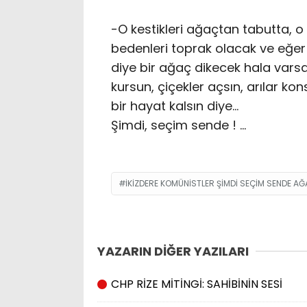
-O kestikleri ağaçtan tabutta, o 
bedenleri toprak olacak ve eğer
diye bir ağaç dikecek hala varsa 
kursun, çiçekler açsın, arılar k
bir hayat kalsın diye…
Şimdi, seçim sende ! …
IKIZDERE KOMÜNISTLER ŞIMDI SEÇIM SENDE A
YAZARIN DİĞER YAZILARI
CHP RİZE MİTİNGİ: SAHİBİNİN SESİ