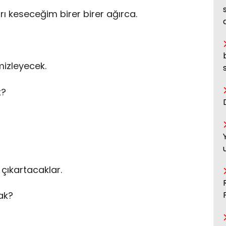
rı keseceğim birer birer ağırca.
mizleyecek.
k?
çıkartacaklar.
ak?