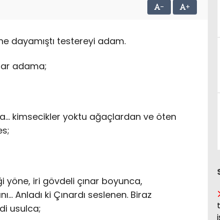
-
+
ine dayamıştı testereyi adam.
ınar adama;
a… kimsecikler yoktu ağaçlardan ve öten
es;
i yöne, iri gövdeli çınar boyunca,
ı… Anladı ki Çınardı seslenen. Biraz
di usulca;