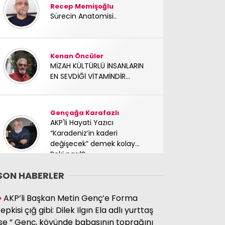
Recep Memişoğlu
Sürecin Anatomisi..
Kenan Öncüler
MİZAH KÜLTÜRLÜ İNSANLARIN
EN SEVDİĞİ VİTAMİNDİR...
Gençağa Karafazlı
AKP'li Hayati Yazıcı
“Karadeniz’in kaderi
değişecek” demek kolay…
Peki nasıl?
SON HABERLER
Süleyman Hacıbektaşoğlu
AKP’li Başkan Metin Genç’e Forma
Mücadele arkadaşımız
tepkisi çığ gibi: Dilek Ilgın Ela adlı yurttaş
yoldaşımız TC Sinan Kutay
ise ” Genç, köyünde babasının toprağını
abimizi kaybettik. Başımız