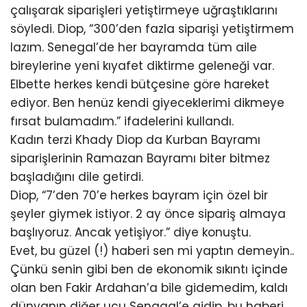
çalışarak siparişleri yetiştirmeye uğraştıklarını
söyledi. Diop, “300’den fazla siparişi yetiştirmem
lazım. Senegal’de her bayramda tüm aile
bireylerine yeni kıyafet diktirme geleneği var.
Elbette herkes kendi bütçesine göre hareket
ediyor. Ben henüz kendi giyeceklerimi dikmeye
fırsat bulamadım.” ifadelerini kullandı.
Kadın terzi Khady Diop da Kurban Bayramı
siparişlerinin Ramazan Bayramı biter bitmez
başladığını dile getirdi.
Diop, “7’den 70’e herkes bayram için özel bir
şeyler giymek istiyor. 2 ay önce sipariş almaya
başlıyoruz. Ancak yetişiyor.” diye konuştu.
Evet, bu güzel (!) haberi sen mi yaptın demeyin..
Çünkü senin gibi ben de ekonomik sıkıntı içinde
olan ben Fakir Ardahan’a bile gidemedim, kaldı
dünyanın diğer ucu Senagal’e gidip, bu haberi