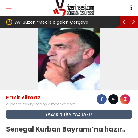
Süzen “Meclis’e gelen Çerçeve
YENİ Parti’den Erdoğa
 Türkiye’de yeni bir başlangıç için
Gövde Gösterisi: Üç İ
umuzun fidesi olmuştur”
Fakir Yilmaz
e-posta:
fakiryilmaz@kuzeyteve.com
YAZARIN TÜM YAZILARI
Senegal Kurban Bayramı’na hazır..