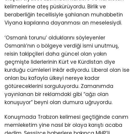
kelimelerine ateş püskürüyordu. Birlik ve
beraberliğin tecellisiyle şahlanan muhabbetin
Viyana kapılarına dayanması an meselesiydi.
‘Osmanlı torunu’ olduklarını söyleyenler
Osmanlı’nın o bölgeye verdiği ismi unutmuş,
reisin takipçileri daha güncel olan yakın
geçmişte liderlerinin Kürt ve Kürdistan diye
kurduğu cümleleri inkâr ediyordu. Liberal olan ise
onları bu kafayla ülkeyi nereye kadar
götüreceklerini sorguluyordu. Zamanımda
yayınlanan bir reklamdaki gibi “ağzı olan
konuşuyor” beyni olan dumura uğruyordu.
Konuşmada Trabzon kelimesi geçtiğinde canım
memleketim yine nasıl bir olaya karıştı acaba
dedim. Sessizce haberlere bakınca MHP’li