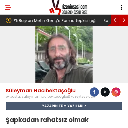
 Forma tepkisi çığ
Salah transferi sonrası 6661 forma alan
ttaş ise ” Genç,
belediye başkanına ‘Kimin parasıyla’ sorusu
nı satarak
lmış” dedi
Süleyman Hacıbektaşoğlu
e-posta:
suleymanhacibektasoglu@kuzeyteve.com
YAZARIN TÜM YAZILARI
Şapkadan rahatsız olmak