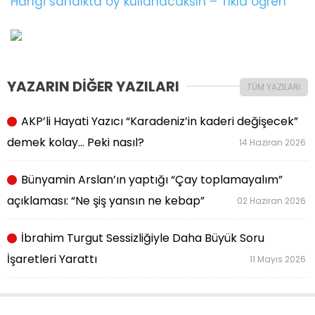
Hangi sandıkta oy kullanacaksın – Tıkla öğren
YAZARIN DİĞER YAZILARI
TÜM YAZILARI
AKP’li Hayati Yazıcı “Karadeniz’in kaderi değişecek”
demek kolay… Peki nasıl?
14 Haziran 2026
Bünyamin Arslan’ın yaptığı “Çay toplamayalım”
açıklaması: “Ne şiş yansın ne kebap”
02 Haziran 2026
İbrahim Turgut Sessizliğiyle Daha Büyük Soru
İşaretleri Yarattı
11 Mayıs 2026