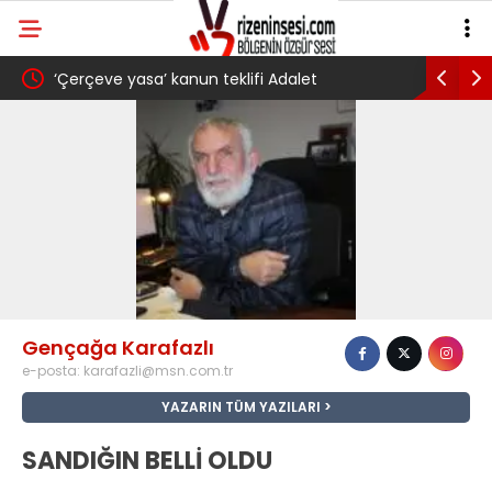
‘Çerçeve yasa’ kanun teklifi Adalet
AKP’li Ba
Komisyonu’ndan geçti
gibi: Dile
köyünde 
Trabzons
Gençağa Karafazlı
e-posta:
karafazli@msn.com.tr
YAZARIN TÜM YAZILARI
SANDIĞIN BELLİ OLDU