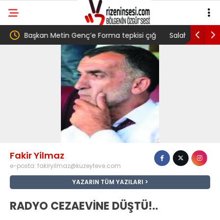
in Genç’e Forma tepkisi çığ
Salah transferi sonrası 6661 forma
a adlı yurttaş ise ” Genç,
belediye başkanına ‘Kimin parasıyl
n toprağını satarak
1 forma almış” dedi
Fakir Yilmaz
e-posta:
fakiryilmaz@kuzeyteve.com
YAZARIN TÜM YAZILARI
RADYO CEZAEVİNE DÜŞTÜ!..