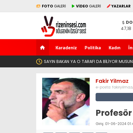
FOTO
GALERİ
VİDEO
GALERİ
YAZARLAR
DO
47,18
Karadeniz
Politika
Kadın
İn
Fakir Yilmaz
e-posta:
fakiryilma
Profesör
Giriş: 01-06-2024 01: