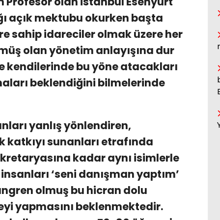
 Profesör olan İstanbul Esenyurt
ğı açık mektubu okurken başta
üre sahip idareciler olmak üzere her
ümüş olan yönetim anlayışına dur
 ve kendilerinde bu yöne atacakları
ları beklendiğini bilmelerinde
ları yanlış yönlendiren,
k katkıyı sunanları etrafında
kretaryasına kadar aynı isimlerle
 insanları ‘seni danışman yaptım’
angren olmuş bu hicran dolu
eyi yapmasını beklenmektedir.