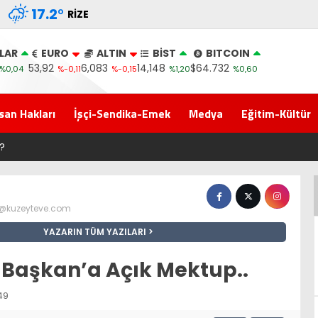
17.2
°
RIZE
LAR
EURO
ALTIN
BİST
BITCOIN
53,92
6,083
14,148
$64.732
%0,04
%-0,11
%-0,15
%1,20
%0,60
san Hakları
İşçi-Sendika-Emek
Medya
Eğitim-Kültür
Yeni Parti İktidar Yolculuğuna Erdoğan’ın Memleketi Ri
z@kuzeyteve.com
YAZARIN TÜM YAZILARI
 Başkan’a Açık Mektup..
49