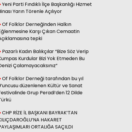
Yeni Parti Fındıklı İlçe Başkanlığı Hizmet
sağ olsun.
Binası Yarın Törenle Açılıyor
Of Folklor Derneğinden Halkın
Adnan Onay
Eğlenmesine Karşı Çıkan Cemaatin
CHP RİZE MİTİNGİ: SAHİBİNİN
SESİ
Açıklamasına tepki
Pazarlı Kadın Balıkçılar “Bize Söz Verip
Kumpas Kurdular Bizi Yok Etmeden Bu
Ali Kasap
.İllada Barış...
Denizi Çalamayacaksınız”
Of Folklor Derneği tarafından bu yıl
9’uncusu düzenlenen Kültür ve Sanat
Kamil Kopuz
Din, Siyaset ve Toplum
Festivalinde Grup Peradi’den 12 Dilde
Türkü
CHP RİZE İL BAŞKANI BAYRAK’TAN
Hasan Azakli
YENİ EĞİTİM ÖĞRETİM YILI
KILIÇDAROĞLU’NA HAKARET
BAŞLARKEN.....
PAYLAŞIMLARI ORTALIĞA SAÇILDI