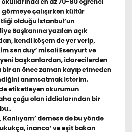
i okullarında en az 70-80 öğrenci
im görmeye çalışırken kültür
ftliği olduğu İstanbul’un
diye Başkanına yazılan açık
an, kendi köşem de yer verip,
im sen duy’ misali Esenyurt ve
n yeni başkanlardan, idarecilerden
sa bir an önce zaman kayıp etmeden
diğini anımsatmak isterim.
i de etiketleyen okurumun
ha çoğu olan iddialarından bir
bu..
a, Kanlıyam’ demese de bu yönde
hukukça, inanca’ ve eşit bakan