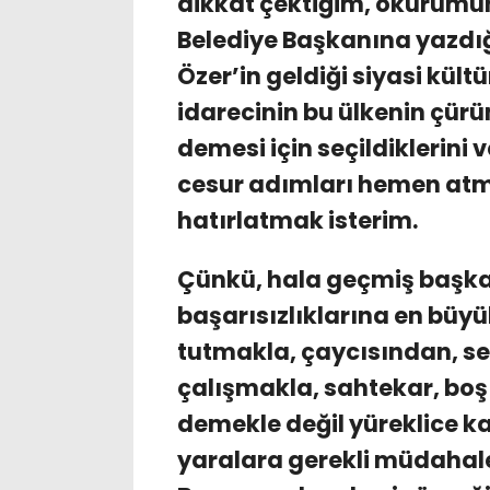
dikkat çektiğim, okurumun
Belediye Başkanına yazdı
Özer’in geldiği siyasi kült
idarecinin bu ülkenin çür
demesi için seçildiklerini
cesur adımları hemen atma
hatırlatmak isterim.
Çünkü, hala geçmiş başkan
başarısızlıklarına en büyü
tutmakla, çaycısından, se
çalışmakla, sahtekar, boş
demekle değil yüreklice k
yaralara gerekli müdahal