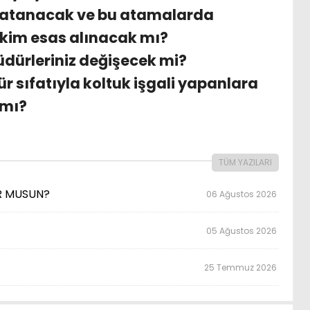
 atanacak ve bu atamalarda
rikim esas alınacak mı?
üdürleriniz değişecek mi?
 sıfatıyla koltuk işgali yapanlara
 mı?
TÜM YAZILARI
OR MUSUN?
06 Ağustos 2026
05 Ağustos 2026
25 Temmuz 2026