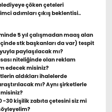
elediyeye çöken çeteleri
mci adımları çıkış beklentisi..
minde 5 yıl çalışmadan maaş alan
çinde stk başkanları da var) tespit
oyuyla paylaşılacak mı?
sası niteliğinde olan reklam
am edecek misiniz?
lerin aldıkları ihalelerde
raştırılacak mı? Aynı şirketlerle
misiniz?
30 kişilik zabıta çetesini siz mi
 söyleyelim?