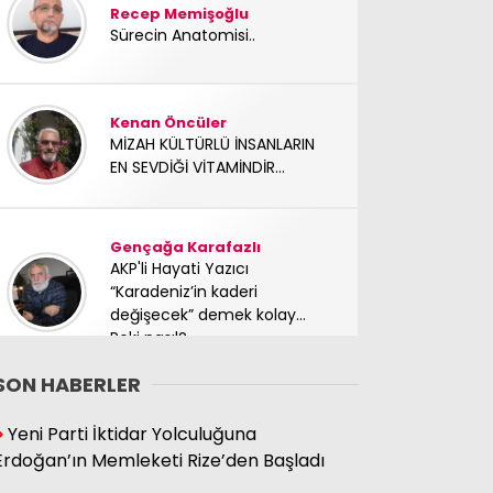
Recep Memişoğlu
Sürecin Anatomisi..
Kenan Öncüler
MİZAH KÜLTÜRLÜ İNSANLARIN
EN SEVDİĞİ VİTAMİNDİR...
Gençağa Karafazlı
AKP'li Hayati Yazıcı
“Karadeniz’in kaderi
değişecek” demek kolay…
Peki nasıl?
SON HABERLER
Süleyman Hacıbektaşoğlu
Yeni Parti İktidar Yolculuğuna
Mücadele arkadaşımız
Erdoğan’ın Memleketi Rize’den Başladı
yoldaşımız TC Sinan Kutay
abimizi kaybettik. Başımız