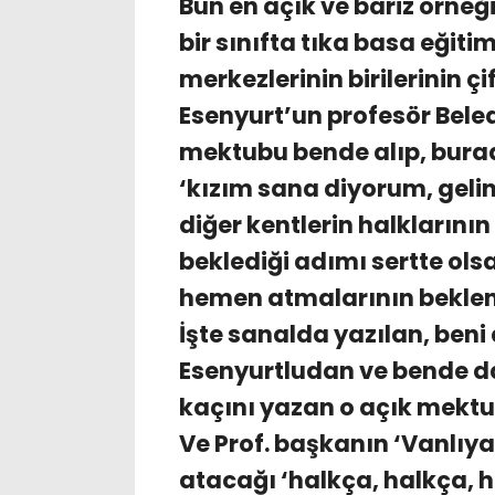
Bun en açık ve bariz örneğ
bir sınıfta tıka basa eğit
merkezlerinin birilerinin çi
Esenyurt’un profesör Bele
mektubu bende alıp, burad
‘kızım sana diyorum, gelin
diğer kentlerin halklarını
beklediği adımı sertte ol
hemen atmalarının beklen
İşte sanalda yazılan, ben
Esenyurtludan ve bende da
kaçını yazan o açık mektu
Ve Prof. başkanın ‘Vanlıy
atacağı ‘halkça, halkça, 