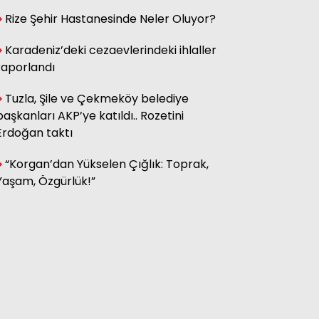
Rize Şehir Hastanesinde Neler Oluyor?
Hasan Küçük
Elektrikte Taksite Bağlanmış
Karadeniz’deki cezaevlerindeki ihlaller
Zam Dönemi
raporlandı
Tuzla, Şile ve Çekmeköy belediye
başkanları AKP’ye katıldı.. Rozetini
Fatma Genc
YILAN HİKÂYESİNE DÖNEN ÇAY
Erdoğan taktı
KANUNU
“Korgan’dan Yükselen Çığlık: Toprak,
Yaşam, Özgürlük!”