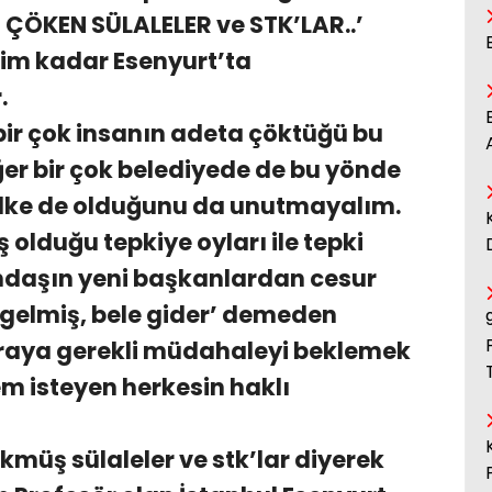
E ÇÖKEN SÜLALELER ve STK’LAR..’
enim kadar Esenyurt’ta
.
bir çok insanın adeta çöktüğü bu
ğer bir çok belediyede de bu yönde
r ülke de olduğunu da unutmayalım.
olduğu tepkiye oyları ile tepki
daşın yeni başkanlardan cesur
 gelmiş, bele gider’ demeden
raya gerekli müdahaleyi beklemek
m isteyen herkesin haklı
ökmüş sülaleler ve stk’lar diyerek