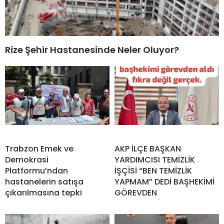
Rize Şehir Hastanesinde Neler Oluyor?
Trabzon Emek ve
AKP İLÇE BAŞKAN
Demokrasi
YARDIMCISI TEMİZLİK
Platformu’ndan
İŞÇİSİ “BEN TEMİZLİK
hastanelerin satışa
YAPMAM” DEDİ BAŞHEKİMİ
çıkarılmasına tepki
GÖREVDEN