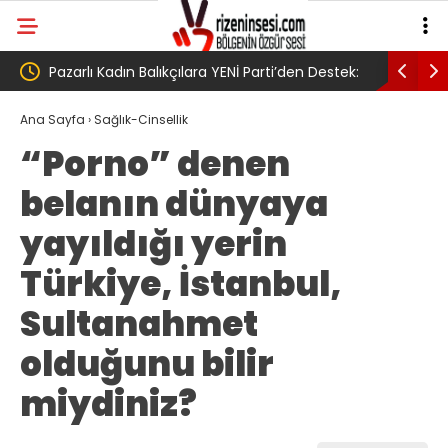
ti’den Destek:
AV. Süzen “Meclis’e gelen Çerçeve
Yasa Türkiye’de yeni bir başlangıç için
Ana Sayfa
›
Sağlık-Cinsellik
“Porno” denen
umudumuzun fidesi olmuştur”
belanın dünyaya
yayıldığı yerin
Türkiye, İstanbul,
Sultanahmet
olduğunu bilir
miydiniz?