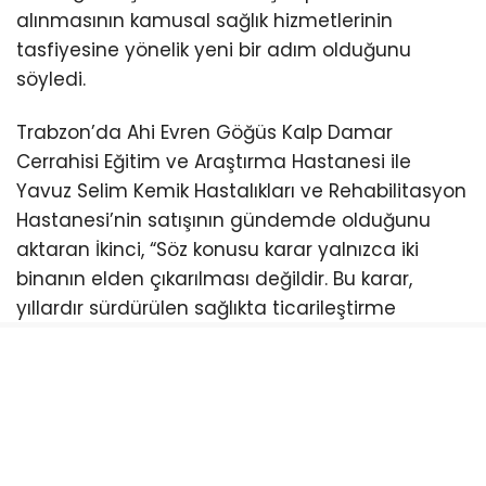
alınmasının kamusal sağlık hizmetlerinin
tasfiyesine yönelik yeni bir adım olduğunu
söyledi.
Trabzon’da Ahi Evren Göğüs Kalp Damar
Cerrahisi Eğitim ve Araştırma Hastanesi ile
Yavuz Selim Kemik Hastalıkları ve Rehabilitasyon
Hastanesi’nin satışının gündemde olduğunu
aktaran İkinci, “Söz konusu karar yalnızca iki
binanın elden çıkarılması değildir. Bu karar,
yıllardır sürdürülen sağlıkta ticarileştirme
politikalarının yeni bir aşamasıdır. Sağlığı
kamusal bir hak olmaktan çıkarıp piyasanın
kurallarına teslim eden anlayış, şimdi de halkın
ortak mülkü olan sağlık alanlarını sermayeye
devretmek istemektedir. Bugün ‘modern sağlık
sistemi’ adı altında sunulan şehir hastaneleri