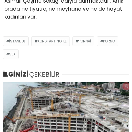
Asmalı Çeşme Sokağı adıyla durmaktadır. Artık
orada ne tiyatro, ne meyhane ve ne de hayat
kadınları var.
ISTANBUL
KONSTANTINOPLE
PORNAI
PORNO
SEX
İLGİNİZİ
ÇEKEBİLİR