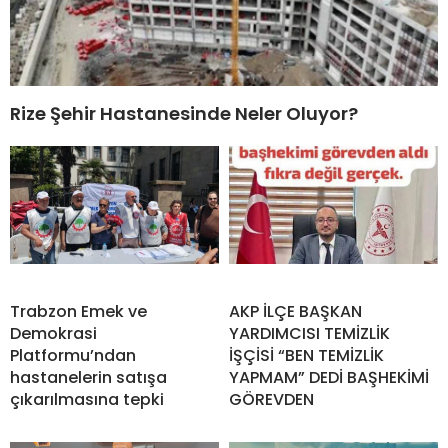
Rize Şehir Hastanesinde Neler Oluyor?
Trabzon Emek ve
AKP İLÇE BAŞKAN
Demokrasi
YARDIMCISI TEMİZLİK
Platformu’ndan
İŞÇİSİ “BEN TEMİZLİK
hastanelerin satışa
YAPMAM” DEDİ BAŞHEKİMİ
çıkarılmasına tepki
GÖREVDEN