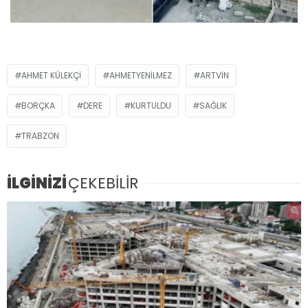
AHMET KÜLEKÇİ
AHMETYENILMEZ
ARTVİN
BORÇKA
DERE
KURTULDU
SAĞLIK
TRABZON
İLGİNİZİ
ÇEKEBİLİR