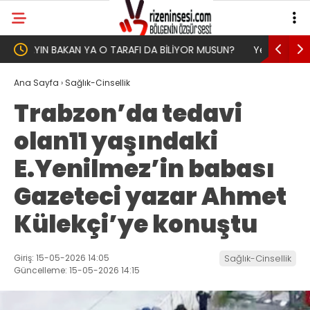
 MUSUN?
Yeni Parti İktidar Yolculuğuna Erdoğan’ın
Genel 
Memleketi Rize’den Başladı
Ana Sayfa
›
Sağlık-Cinsellik
Trabzon’da tedavi
olan11 yaşındaki
E.Yenilmez’in babası
Gazeteci yazar Ahmet
Külekçi’ye konuştu
Giriş: 15-05-2026 14:05
Sağlık-Cinsellik
Güncelleme: 15-05-2026 14:15