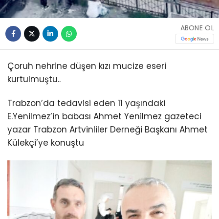
ABONE OL
Çoruh nehrine düşen kızı mucize eseri
kurtulmuştu..
Trabzon’da tedavisi eden 11 yaşındaki
E.Yenilmez’in babası Ahmet Yenilmez gazeteci
yazar Trabzon Artvinliler Derneği Başkanı Ahmet
Külekçi’ye konuştu