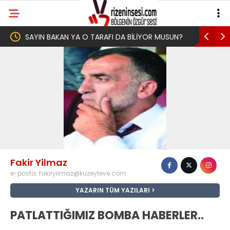
KAN YA O TARAFI DA BİLİYOR MUSUN?
Yeni Parti İktidar Yolculu
Memleketi Rize’den Başlad
Fakir Yilmaz
e-posta:
fakiryilmaz@kuzeyteve.com
YAZARIN TÜM YAZILARI
PATLATTIĞIMIZ BOMBA HABERLER..