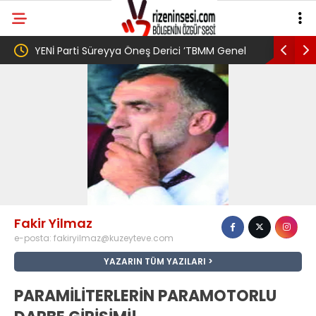
YENİ Parti Süreyya Öneş Derici ’TBMM Genel
Kemalpaşa’da F
Kurulu’nda Çerçeve Yasa’ya “hayır” oyu
Buluşması
vereceğini açıkladı
Fakir Yilmaz
e-posta:
fakiryilmaz@kuzeyteve.com
YAZARIN TÜM YAZILARI
PARAMİLİTERLERİN PARAMOTORLU