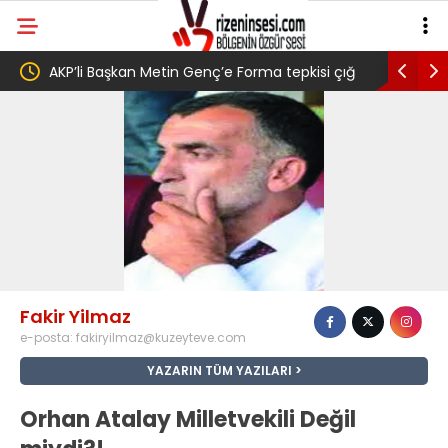
AKP’li Başkan Metin Genç’e Forma tepkisi çığ
Salah transfer
gibi: Dilek Ilgın Ela adlı yurttaş ise ” Genç,
belediye başka
köyünde babasının toprağını satarak
Trabzonspor 6.661 forma almış” dedi
Fakir Yilmaz
e-posta:
fakiryilmaz@kuzeyteve.com
YAZARIN TÜM YAZILARI
Orhan Atalay Milletvekili Değil