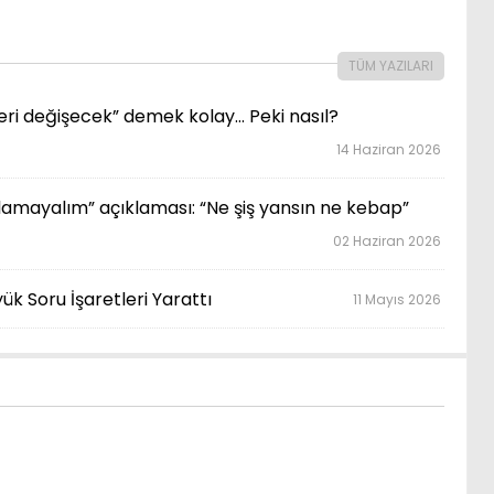
TÜM YAZILARI
deri değişecek” demek kolay… Peki nasıl?
14 Haziran 2026
lamayalım” açıklaması: “Ne şiş yansın ne kebap”
02 Haziran 2026
ük Soru İşaretleri Yarattı
11 Mayıs 2026