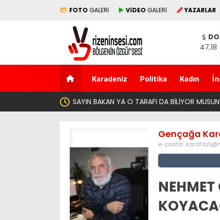
FOTO
GALERİ
VİDEO
GALERİ
YAZARLAR
DO
47,18
Karadeniz
Politika
Kadın
İn
Gençağa Kara
e-posta:
karafazli@
NEHMET 
KOYACA