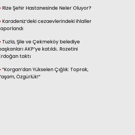
Rize Şehir Hastanesinde Neler Oluyor?
Hasan Küçük
Elektrikte Taksite Bağlanmış
Karadeniz’deki cezaevlerindeki ihlaller
Zam Dönemi
raporlandı
Tuzla, Şile ve Çekmeköy belediye
başkanları AKP’ye katıldı.. Rozetini
Fatma Genc
YILAN HİKÂYESİNE DÖNEN ÇAY
Erdoğan taktı
KANUNU
“Korgan’dan Yükselen Çığlık: Toprak,
Yaşam, Özgürlük!”