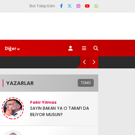
Bizi Takip Edin
Diğer
ti Rize’den Başladı
YAZARLAR
TÜMÜ
Fakir Yilmaz
SAYIN BAKAN YA O TARAFI DA
BİLİYOR MUSUN?