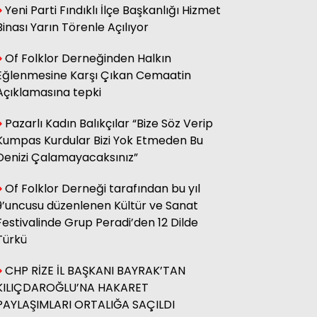
Yeni Parti Fındıklı İlçe Başkanlığı Hizmet
sağ olsun.
Binası Yarın Törenle Açılıyor
Of Folklor Derneğinden Halkın
Adnan Onay
Eğlenmesine Karşı Çıkan Cemaatin
CHP RİZE MİTİNGİ: SAHİBİNİN
SESİ
Açıklamasına tepki
Pazarlı Kadın Balıkçılar “Bize Söz Verip
Kumpas Kurdular Bizi Yok Etmeden Bu
Ali Kasap
.İllada Barış...
Denizi Çalamayacaksınız”
Of Folklor Derneği tarafından bu yıl
9’uncusu düzenlenen Kültür ve Sanat
Kamil Kopuz
Din, Siyaset ve Toplum
Festivalinde Grup Peradi’den 12 Dilde
Türkü
CHP RİZE İL BAŞKANI BAYRAK’TAN
Hasan Azakli
YENİ EĞİTİM ÖĞRETİM YILI
KILIÇDAROĞLU’NA HAKARET
BAŞLARKEN.....
PAYLAŞIMLARI ORTALIĞA SAÇILDI