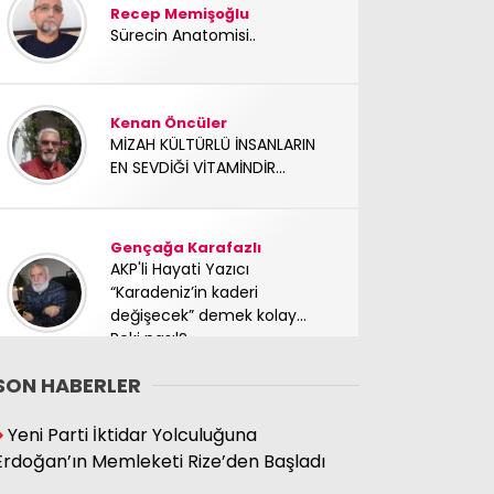
Recep Memişoğlu
Sürecin Anatomisi..
Kenan Öncüler
MİZAH KÜLTÜRLÜ İNSANLARIN
EN SEVDİĞİ VİTAMİNDİR...
Gençağa Karafazlı
AKP'li Hayati Yazıcı
“Karadeniz’in kaderi
değişecek” demek kolay…
Peki nasıl?
SON HABERLER
Süleyman Hacıbektaşoğlu
Yeni Parti İktidar Yolculuğuna
Mücadele arkadaşımız
Erdoğan’ın Memleketi Rize’den Başladı
yoldaşımız TC Sinan Kutay
abimizi kaybettik. Başımız