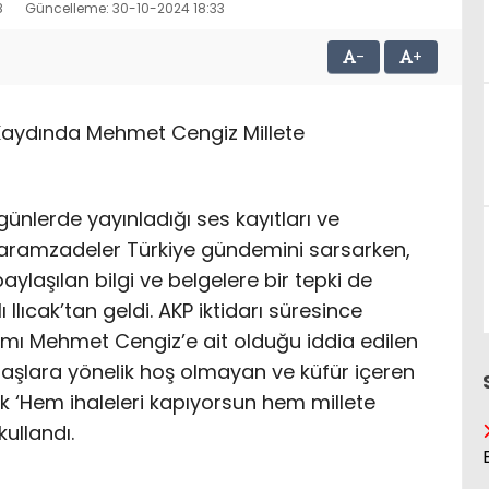
8
Güncelleme: 30-10-2024 18:33
-
+
 Kaydında Mehmet Cengiz Millete
nlerde yayınladığı ses kayıtları ve
Haramzadeler Türkiye gündemini sarsarken,
ylaşılan bilgi ve belgelere bir tepki de
 Ilıcak’tan geldi. AKP iktidarı süresince
adamı Mehmet Cengiz’e ait olduğu iddia edilen
aşlara yönelik hoş olmayan ve küfür içeren
ak ‘Hem ihaleleri kapıyorsun hem millete
kullandı.