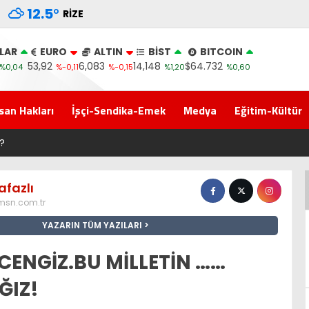
12.5
°
RIZE
LAR
EURO
ALTIN
BİST
BITCOIN
53,92
6,083
14,148
$64.732
%0,04
%-0,11
%-0,15
%1,20
%0,60
san Hakları
İşçi-Sendika-Emek
Medya
Eğitim-Kültür
Yeni Parti İktidar Yolculuğuna Erdoğan’ın Memleke
fazlı
msn.com.tr
YAZARIN TÜM YAZILARI
CENGİZ.BU MİLLETİN ……
ĞIZ!