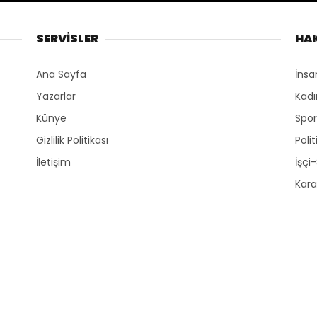
SERVİSLER
HA
Ana Sayfa
İnsa
Yazarlar
Kadı
Künye
Spo
Gizlilik Politikası
Polit
İletişim
İşçi
Kara