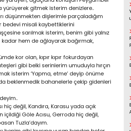
 yürüyerek gitmek isterim denizlere..
ları düşünmekten dişlerimle parçaladığım
bedevi misali kaybettiklerini
esine sarılmak isterim, benim gibi yalnız
ğı kadar hem de ağlayarak bağırmak,
de kor olan, kıpır kıpır fokurdayan
teşleri gibi belki serinlerim umuduyla hırçın
kmak isterim ‘Yapma, etme’ deyip önüme
da beklenmedik bahanelerle çekip gidenleri
ldeyim..
ı hiç değil, Kandıra, Karasu yada açık
ın içildiği Göle Acısu, Gerroda hiç değil,
asan Tuzla’dayım.
ı benim gibi kıyısına vuran benden beter