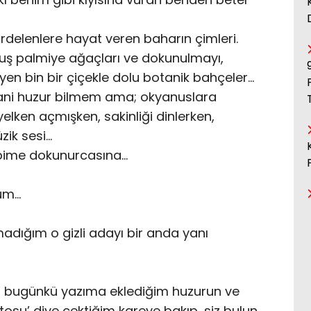
delenlere hayat veren baharın çimleri.
ş palmiye ağaçları ve dokunulmayı,
en bin bir çiçekle dolu botanik bahçeler…
yani huzur bilmem ama; okyanuslara
lken açmışken, sakinliği dinlerken,
zik sesi…
lbime dokunurcasına…
üm…
dığım o gizli adayı bir anda yanı
an bugünkü yazıma eklediğim huzurun ve
tosu’ diye çektiğim kareye bakıp, siz bulun.