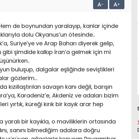
-
+
 Hem de boynundan yaralayıp, kanlar içinde
ıklarıyla dolu Okyanus’un ötesinde..
, Suriye’ye ve Arap Baharı diyerek gelip,
 gibi şimdide kalkıp İran’a gelmek için mi
üşünürken..
un buluşup, dalgalar eşliğinde seviştikleri
alar gözlerim…
 kızıllaştırılan savaşın kanı değil, barışın
a’ya, Karadeniz’e, Akdeniz ve adaları bizim
i yırtık, küreği kırık bir kayık arar hep
a yaralı bir kayıkla, o maviliklerin ortasında
dını, sanını bilmediğim adalara doğru
de yürüyen, ağaçlarla konuşan Peygamber