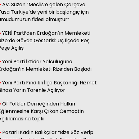
AV. Süzen “Meclis’e gelen Çerçeve
sağ olsun.
Yasa Türkiye’de yeni bir başlangıç için
umudumuzun fidesi olmuştur”
Adnan Onay
YENİ Parti’den Erdoğan’ın Memleketi
CHP RİZE MİTİNGİ: SAHİBİNİN
SESİ
Rize’de Gövde Gösterisi: Üç İlçede Peş
Peşe Açılış
Yeni Parti İktidar Yolculuğuna
Ali Kasap
.İllada Barış...
Erdoğan’ın Memleketi Rize’den Başladı
Yeni Parti Fındıklı İlçe Başkanlığı Hizmet
Binası Yarın Törenle Açılıyor
Kamil Kopuz
Din, Siyaset ve Toplum
Of Folklor Derneğinden Halkın
Eğlenmesine Karşı Çıkan Cemaatin
Açıklamasına tepki
Hasan Azakli
YENİ EĞİTİM ÖĞRETİM YILI
BAŞLARKEN.....
Pazarlı Kadın Balıkçılar “Bize Söz Verip