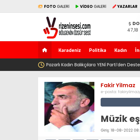
FOTO
GALERİ
VİDEO
GALERİ
YAZARLAR
DO
47,18
Karadeniz
Politika
Kadın
İn
Pazarlı Kadın Balıkçılara YENİ Parti’den Destek: ‘Bu Mücadeled
Fakir Yilmaz
e-posta:
fakiryilma
Müzik e
Giriş: 18-08-2022 08