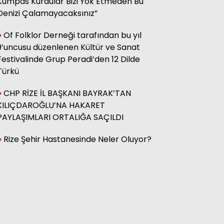
Kumpas Kurdular Bizi Yok Etmeden Bu
Denizi Çalamayacaksınız”
Hasan Küçük
Elektrikte Taksite Bağlanmış
Of Folklor Derneği tarafından bu yıl
Zam Dönemi
9’uncusu düzenlenen Kültür ve Sanat
Festivalinde Grup Peradi’den 12 Dilde
Türkü
Fatma Genc
YILAN HİKÂYESİNE DÖNEN ÇAY
CHP RİZE İL BAŞKANI BAYRAK’TAN
KANUNU
KILIÇDAROĞLU’NA HAKARET
PAYLAŞIMLARI ORTALIĞA SAÇILDI
Rize Şehir Hastanesinde Neler Oluyor?