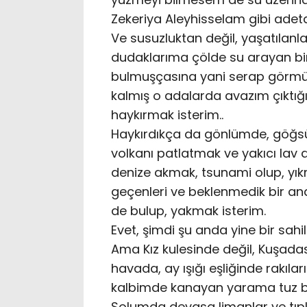
Zekeriya Aleyhisselam gibi adeta
Ve susuzluktan değil, yaşatılan
dudaklarıma çölde su arayan bir 
bulmuşçasına yani serap görmüşç
kalmış o adalarda avazım çıktı
haykırmak isterim..
Haykırdıkça da gönlümde, göğsüm
volkanı patlatmak ve yakıcı lav a
denize akmak, tsunami olup, yı
geçenleri ve beklenmedik bir an
de bulup, yakmak isterim.
Evet, şimdi şu anda yine bir sahi
Ama Kız kulesinde değil, Kuşadas
havada, ay ışığı eşliğinde rakılar
kalbimde kanayan yarama tuz b
Solumda devasa limanlar ve tıpk