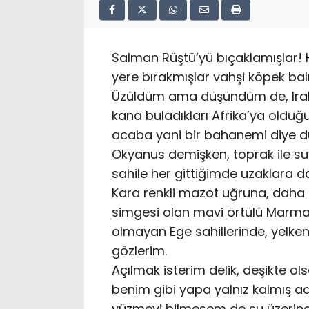
Salman Rüştü’yü bıçaklamışlar!
yere bırakmışlar vahşi köpek bal
Üzüldüm ama düşündüm de, Irak’a
kana buladıkları Afrika’ya olduğu
acaba yani bir bahanemi diye d
Okyanus demişken, toprak ile suy
sahile her gittiğimde uzaklara d
Kara renkli mazot uğruna, daha da
simgesi olan mavi örtülü Marmar
olmayan Ege sahillerinde, yelkenler
gözlerim.
Açılmak isterim delik, deşikte ols
benim gibi yapa yalnız kalmış a
yüzmeyi bilmesem de su üzerin