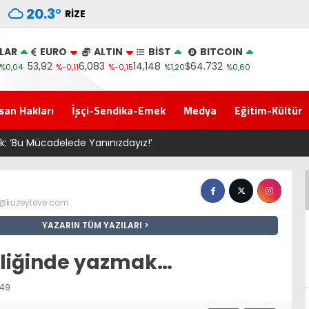
20.3
°
RIZE
LAR
EURO
ALTIN
BİST
BITCOIN
53,92
6,083
14,148
$64.732
%0,04
%-0,11
%-0,15
%1,20
%0,60
san Hakları
İşçi-Sendika-Emek
Medya
Eğitim-Kültür
e Yanınızdayız!’
z@kuzeyteve.com
YAZARIN TÜM YAZILARI
şliğinde yazmak…
:49