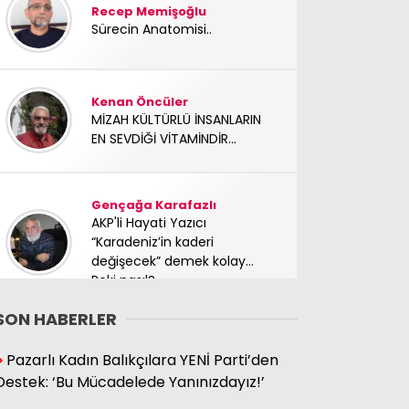
Recep Memişoğlu
Sürecin Anatomisi..
Kenan Öncüler
MİZAH KÜLTÜRLÜ İNSANLARIN
EN SEVDİĞİ VİTAMİNDİR...
Gençağa Karafazlı
AKP'li Hayati Yazıcı
“Karadeniz’in kaderi
değişecek” demek kolay…
Peki nasıl?
SON HABERLER
Süleyman Hacıbektaşoğlu
Pazarlı Kadın Balıkçılara YENİ Parti’den
Mücadele arkadaşımız
Destek: ‘Bu Mücadelede Yanınızdayız!’
yoldaşımız TC Sinan Kutay
abimizi kaybettik. Başımız