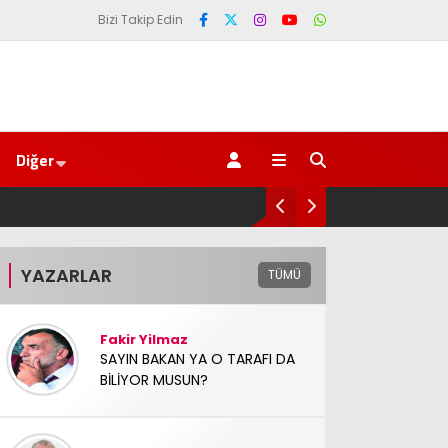
Bizi Takip Edin
Diğer
AV. Süzen “Meclis’e gelen Çerçeve Yasa Türkiye’de yeni 
YAZARLAR
TÜMÜ
Fakir Yilmaz
SAYIN BAKAN YA O TARAFI DA
BİLİYOR MUSUN?