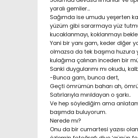
yaralı gemiler…
Sağımda ise umudu yeşerten kar
yüzüm gibi sararmaya yüz tutmu
kucaklanmayı, koklanmayı bekley
Yani bir yanı gam, keder diğer 
olmazsa da tek başıma huzura ye
kulağıma çalınan inceden bir mü
Sanki duygularımı mı okudu, ka
-Bunca gam, bunca dert,
Geçti ömrümün baharı ah, ömr
Satırlarıyla mırıldayan o şarkı..
Ve hep söylediğim ama anlatama
başımda buluyorum.
Nerede mı?
Onu da bir cumartesi yazısı ol
özlemin fotoğrafı diye ‘günün fo