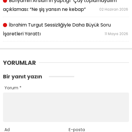
Bünyamin Arslan’ın yaptığı “Çay toplamayalım”
açıklaması: “Ne şiş yansın ne kebap”
02 Haziran 2026
İbrahim Turgut Sessizliğiyle Daha Büyük Soru
İşaretleri Yarattı
11 Mayıs 2026
YORUMLAR
Bir yanıt yazın
Yorum
*
Ad
E-posta