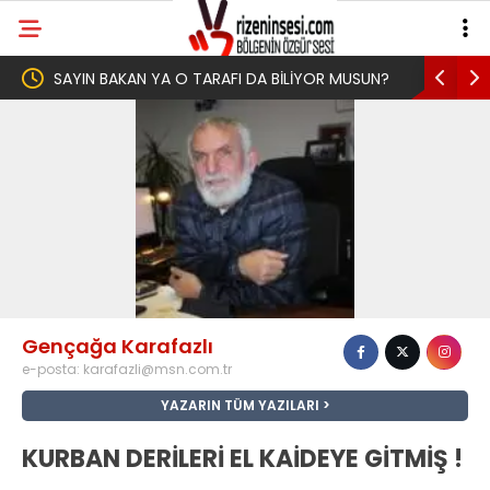
SAYIN BAKAN YA O TARAFI DA BİLİYOR MUSUN?
Yeni Parti İ
Memleketi Ri
Gençağa Karafazlı
e-posta:
karafazli@msn.com.tr
YAZARIN TÜM YAZILARI
KURBAN DERİLERİ EL KAİDEYE GİTMİŞ !