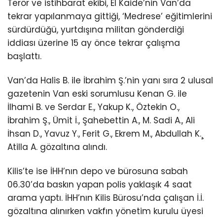
Terör ve istihbarat ekibi, El Kaide’nin Van’da
tekrar yapılanmaya gittiği, ‘Medrese’ eğitimlerini
sürdürdüğü, yurtdışına militan gönderdiği
iddiası üzerine 15 ay önce tekrar çalışma
başlattı.
Van’da Halis B. ile İbrahim Ş.’nin yanı sıra 2 ulusal
gazetenin Van eski sorumlusu Kenan G. ile
İlhami B. ve Serdar E., Yakup K., Öztekin O.,
İbrahim Ş., Ümit İ., Şahebettin A., M. Sadi A., Ali
İhsan D., Yavuz Y., Ferit G., Ekrem M., Abdullah K.¸
Atilla A. gözaltına alındı.
Kilis’te ise İHH’nın depo ve bürosuna sabah
06.30’da baskın yapan polis yaklaşık 4 saat
arama yaptı. İHH’nın Kilis Bürosu’nda çalışan İ.İ.
gözaltına alınırken vakfın yönetim kurulu üyesi