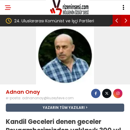
24. Uluslararası Komünist ve İşçi Partileri
‘Çerçeve 
toplantısı Havana’da başladı
Komisyon
Adnan Onay
e-posta:
adnanonay@kuzeyteve.com
YAZARIN TÜM YAZILARI
Kandil Geceleri denen geceler