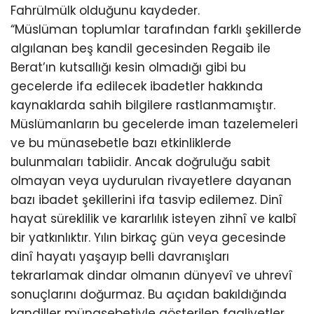
Fahrülmülk olduğunu kaydeder.
“Müslüman toplumlar tarafından farklı şekillerde
algılanan beş kandil gecesinden Regaib ile
Berat’ın kutsallığı kesin olmadığı gibi bu
gecelerde ifa edilecek ibadetler hakkında
kaynaklarda sahih bilgilere rastlanmamıştır.
Müslümanların bu gecelerde iman tazelemeleri
ve bu münasebetle bazı etkinliklerde
bulunmaları tabiidir. Ancak doğruluğu sabit
olmayan veya uydurulan rivayetlere dayanan
bazı ibadet şekillerini ifa tasvip edilemez. Dinî
hayat süreklilik ve kararlılık isteyen zihnî ve kalbî
bir yatkınlıktır. Yılın birkaç gün veya gecesinde
dinî hayatı yaşayıp belli davranışları
tekrarlamak dindar olmanın dünyevî ve uhrevî
sonuçlarını doğurmaz. Bu açıdan bakıldığında
kandiller münasebetiyle gösterilen faaliyetler