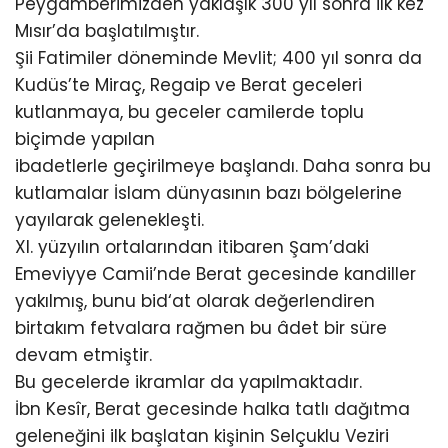
Peygamberimizden yaklaşık 300 yıl sonra ilk kez
Mısır’da başlatılmıştır.
Şii Fatimiler döneminde Mevlit; 400 yıl sonra da
Kudüs’te Miraç, Regaip ve Berat geceleri
kutlanmaya, bu geceler camilerde toplu
biçimde yapılan
ibadetlerle geçirilmeye başlandı. Daha sonra bu
kutlamalar İslam dünyasının bazı bölgelerine
yayılarak gelenekleşti.
XI. yüzyılın ortalarından itibaren Şam’daki
Emeviyye Camii’nde Berat gecesinde kandiller
yakılmış, bunu bid‘at olarak değerlendiren
birtakım fetvalara rağmen bu âdet bir süre
devam etmiştir.
Bu gecelerde ikramlar da yapılmaktadır.
İbn Kesîr, Berat gecesinde halka tatlı dağıtma
geleneğini ilk başlatan kişinin Selçuklu Veziri