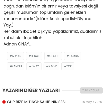
doğrudan İslâm’ın bir emir veya tavsiyesi değil
çeşitli müslüman toplumların gelenekleri
konumundadır.”(İslâm Ansiklopedisi-Diyanet
Yay.)
Her daim ibadet aşkıyla yaptıklarımız, dualarımız
kabul olur inşaAllah.
Adnan ONAY…
ADNAN
BERAT
GECESI
ILAMDA
KANDILI
ONAY
RAGIP
YOK
YAZARIN DİĞER YAZILARI
TÜM YAZILARI
CHP RİZE MİTİNGİ: SAHİBİNİN SESİ
10 Mayıs 2026