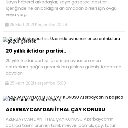
Sayın haberci arkadaşlar, sayın gazeteci dostlar..
İçeriğinde ne anlatıldığını anlamadan birileri için övgü
veya yergi
25 Mart 2021 Perşembe 20:24
20 yıllık iktidar partisi..
20 yıllık iktidar partisi.. Üzerinde oynanan onca
entrikalara göğüs gererek bu günlere gelmiş. Kapatma
davaları,
25 Mart 2021 Perşembe 15:00
AZERBAYCAN’DAN İTHAL ÇAY KONUSU
AZERBAYCAN’DAN İTHAL ÇAY KONUSU Azerbaycan’ın
başlıca tarım ürünleri tahıl, meyve, pamuk, çay, tütün