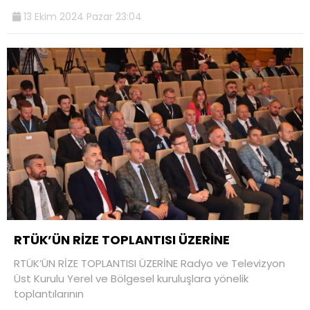
13 Ekim 2024 Pazar 23:04
RTÜK’ÜN RİZE TOPLANTISI ÜZERİNE
RTÜK’ÜN RİZE TOPLANTISI ÜZERİNE Radyo ve Televizyon
Üst Kurulu Yerel ve Bölgesel kuruluşlara yönelik
toplantılarının