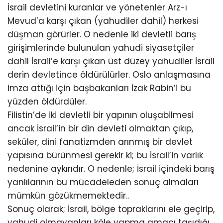
İsrail devletini kuranlar ve yönetenler Arz-ı
Mevud’a karşı çıkan (yahudiler dahil) herkesi
düşman görürler. O nedenle iki devletli barış
girişimlerinde bulunulan yahudi siyasetçiler
dahil İsrail’e karşı çıkan üst düzey yahudiler İsrail
derin devletince öldürülürler. Oslo anlaşmasına
imza attığı için başbakanları İzak Rabin’i bu
yüzden öldürdüler.
Filistin’de iki devletli bir yapının oluşabilmesi
ancak İsrail’in bir din devleti olmaktan çıkıp,
seküler, dini fanatizmden arınmış bir devlet
yapısına bürünmesi gerekir ki; bu İsrail’in varlık
nedenine aykırıdır. O nedenle; İsrail içindeki barış
yanlılarının bu mücadeleden sonuç almaları
mümkün gözükmemektedir..
Sonuç olarak; İsrail, bölge topraklarını ele geçirip,
yahudi olmayanları köle yapma amacı taşıdığı