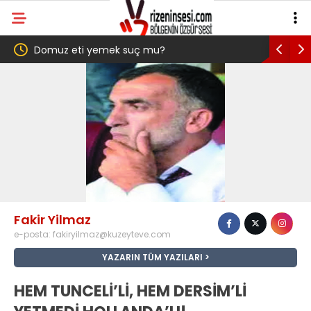
de
Domuz eti yemek suç mu?
YENİ Part
Kurulu’nd
vereceğin
Fakir Yilmaz
e-posta:
fakiryilmaz@kuzeyteve.com
YAZARIN TÜM YAZILARI
HEM TUNCELİ’Lİ, HEM DERSİM’Lİ