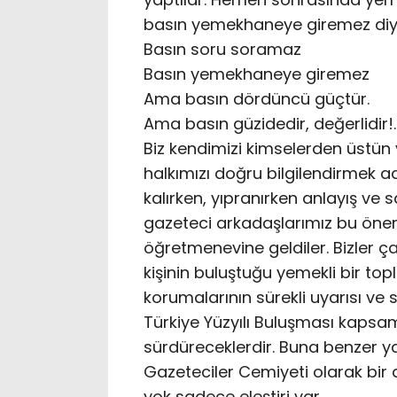
basın yemekhaneye giremez diyer
Basın soru soramaz
Basın yemekhaneye giremez
Ama basın dördüncü güçtür.
Ama basın güzidedir, değerlidir!.
Biz kendimizi kimselerden üstün
halkımızı doğru bilgilendirmek a
kalırken, yıpranırken anlayış ve
gazeteci arkadaşlarımız bu öneml
öğretmenevine geldiler. Bizler 
kişinin buluştuğu yemekli bir to
korumalarının sürekli uyarısı ve se
Türkiye Yüzyılı Buluşması kapsamı
sürdüreceklerdir. Buna benzer ya
Gazeteciler Cemiyeti olarak bir
yok sadece eleştiri var.