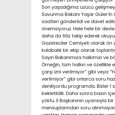
Son yaşadığımız üzücü gelişmeyi 
Savunma Bakanı Yaşar Güler’in 
saatleri gönderildi ve davet edild
önemsiyoruz. Hele hele bir devlet
daha da titiz takip ederek okuyuc
Gazeteciler Cemiyeti olarak ön 
kalabalık bir ekip olarak toplant
Sayın Bakanımıza halkımızı ve böl
Örneğin, tüm halkın ve özellikle 
çarşı izni verilmiyor” gibi veya 
verilmiyor” gibi onlarca soru hazı
deniliyordu programda. Bizler 1 
bekletildik. Daha sonra basın iç
yoktu. İl Başkanının uyarısıyla bir 
mensuplarından soru alınmayaca
yaptılar. Hemen sonrasında yeme