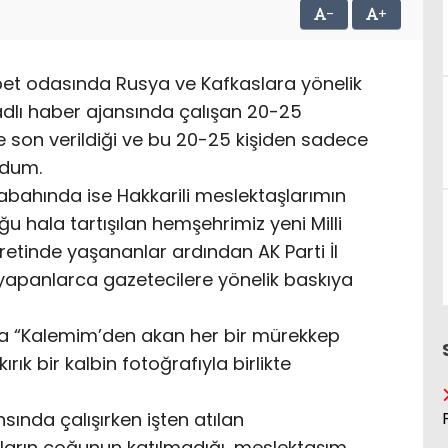
-
+
hbet odasında Rusya ve Kafkaslara yönelik
 adlı haber ajansında çalışan 20-25
e son verildiği ve bu 20-25 kişiden sadece
rdum.
abahında ise Hakkarili meslektaşlarımın
u hala tartışılan hemşehrimiz yeni Milli
etinde yaşananlar ardından AK Parti İl
k yapanlarca gazetecilere yönelik baskıya
a “Kalemim’den akan her bir mürekkep
ırık bir kalbin fotoğrafıyla birlikte
sında çalışırken işten atılan
ların çoğunun katılmadığı, meslektaşım