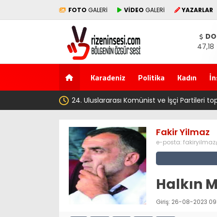
FOTO
GALERİ
VİDEO
GALERİ
YAZARLAR
DO
47,18
Karadeniz
Politika
Kadın
İn
dı
Fakir Yilmaz
e-posta:
fakiryilma
Halkın 
Giriş: 26-08-2023 09