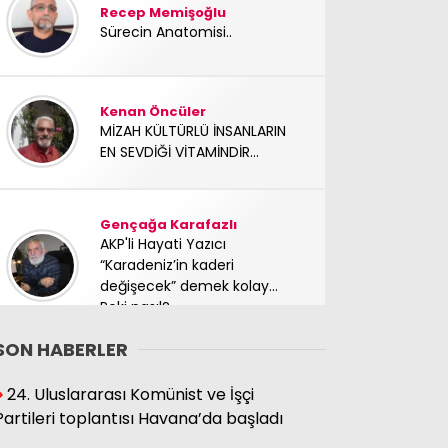
Recep Memişoğlu
Sürecin Anatomisi..
Kenan Öncüler
MİZAH KÜLTÜRLÜ İNSANLARIN
EN SEVDİĞİ VİTAMİNDİR...
Gençağa Karafazlı
AKP'li Hayati Yazıcı
“Karadeniz’in kaderi
değişecek” demek kolay…
Peki nasıl?
SON HABERLER
Süleyman Hacıbektaşoğlu
24. Uluslararası Komünist ve İşçi
Mücadele arkadaşımız
Partileri toplantısı Havana’da başladı
yoldaşımız TC Sinan Kutay
abimizi kaybettik. Başımız