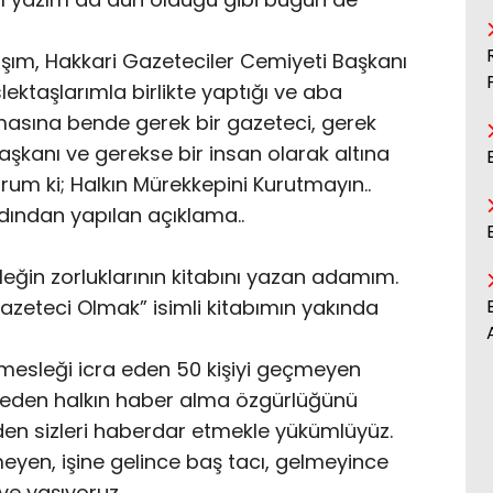
şım, Hakkari Gazeteciler Cemiyeti Başkanı
ektaşlarımla birlikte yaptığı ve aba
masına bende gerek bir gazeteci, gerek
şkanı ve gerekse bir insan olarak altına
rum ki; Halkın Mürekkepini Kurutmayın..
dından yapılan açıklama..
eğin zorluklarının kitabını yazan adamım.
azeteci Olmak” isimli kitabımın yakında
 mesleği icra eden 50 kişiyi geçmeyen
meden halkın haber alma özgürlüğünü
den sizleri haberdar etmekle yükümlüyüz.
yen, işine gelince baş tacı, gelmeyince
ve yaşıyoruz.