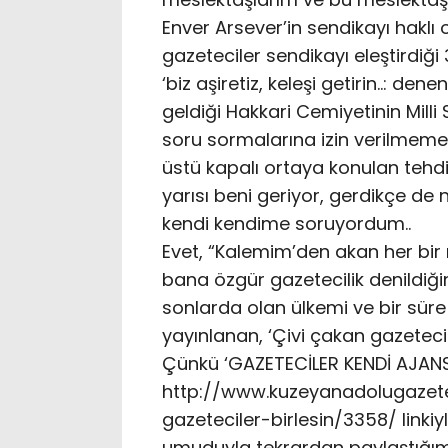
Enver Arsever’in sendikayı haklı 
gazeteciler sendikayı eleştirdiği 3
‘biz aşiretiz, keleşi getirin..: d
geldiği Hakkari Cemiyetinin Mil
soru sormalarına izin verilmeme
üstü kapalı ortaya konulan tehd
yarısı beni geriyor, gerdikçe de
kendi kendime soruyordum..
Evet, “Kalemim’den akan her bir 
bana özgür gazetecilik denildiğ
sonlarda olan ülkemi ve bir sür
yayınlanan, ‘Çivi çakan gazeteciler
Çünkü ‘GAZETECİLER KENDİ AJANSLA
http://www.kuzeyanadolugazete
gazeteciler-birlesin/3358/ linki
umuduyla tekrardan paylaştığı