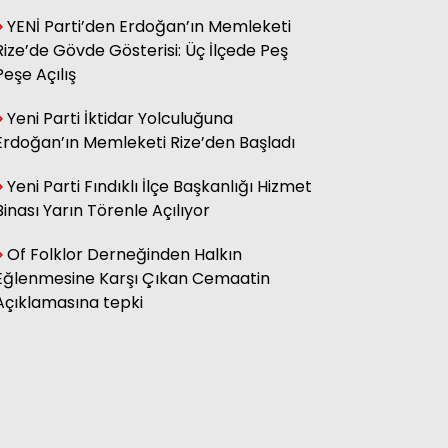
YENİ Parti’den Erdoğan’ın Memleketi
Rize’de Gövde Gösterisi: Üç İlçede Peş
Hasan Küçük
Elektrikte Taksite Bağlanmış
Peşe Açılış
Zam Dönemi
Yeni Parti İktidar Yolculuğuna
Erdoğan’ın Memleketi Rize’den Başladı
Fatma Genc
YILAN HİKÂYESİNE DÖNEN ÇAY
Yeni Parti Fındıklı İlçe Başkanlığı Hizmet
KANUNU
Binası Yarın Törenle Açılıyor
Of Folklor Derneğinden Halkın
Eğlenmesine Karşı Çıkan Cemaatin
Açıklamasına tepki