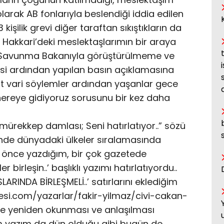
olarak AB fonlarıyla beslendiği iddia edilen
 kişilik grevi diğer taraftan sıkıştıkların da
enen Hakkari’deki meslektaşlarımın bir araya
li Savunma Bakanıyla görüştürülmeme ve
si ardından yapılan basın açıklamasına
it vari söylemler ardından yaşanlar gece
 nereye gidiyoruz sorusunu bir kez daha
mürekkep damlası; Seni hatırlatıyor..” sözü
inde dünyadaki ülkeler sıralamasında
e önce yazdığım, bir çok gazetede
 birleşin..’ başlıklı yazımı hatırlatıyordu..
RINDA BİRLEŞMELİ..’ satırlarını eklediğim
si.com/yazarlar/fakir-yilmaz/civi-cakan-
yle yeniden okunması ve anlaşılması
m yazım da dün olduğu gibi bugün de