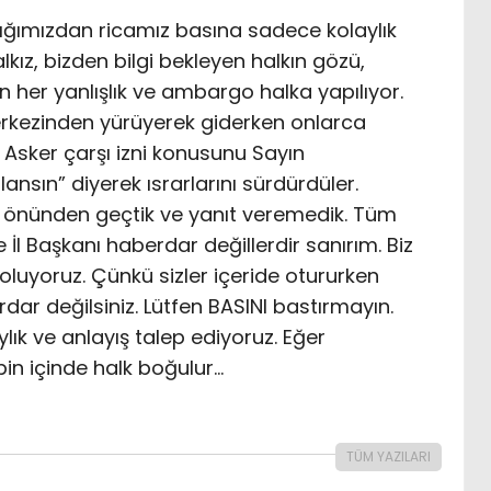
nlığımızdan ricamız basına sadece kolaylık
alkız, bizden bilgi bekleyen halkın gözü,
lan her yanlışlık ve ambargo halka yapılıyor.
rkezinden yürüyerek giderken onlarca
 Asker çarşı izni konusunu Sayın
ansın” diyerek ısrarlarını sürdürdüler.
n önünden geçtik ve yanıt veremedik. Tüm
İl Başkanı haberdar değillerdir sanırım. Biz
k oluyoruz. Çünkü sizler içeride otururken
ar değilsiniz. Lütfen BASINI bastırmayın.
lık ve anlayış talep ediyoruz. Eğer
in içinde halk boğulur…
TÜM YAZILARI