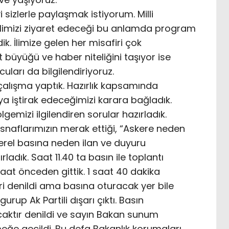
sizlerle paylaşmak istiyorum. Milli
ilimizi ziyaret edeceği bu anlamda program
ik. İlimize gelen her misafiri çok
 büyüğü ve haber niteliğini taşıyor ise
uları da bilgilendiriyoruz.
çalışma yaptık. Hazırlık kapsamında
ıya iştirak edeceğimizi karara bağladık.
gemizi ilgilendiren sorular hazırladık.
esnaflarımızın merak ettiği, “Askere neden
“Yerel basına neden ilan ve duyuru
rladık. Saat 11.40 ta basın ile toplantı
saat önceden gittik. 1 saat 40 dakika
eri denildi ama basına oturacak yer bile
gurup Ak Partili dışarı çıktı. Basın
ktır denildi ve sayın Bakan sunum
ğe geçildi. Bu defa Bakanlık korumaları