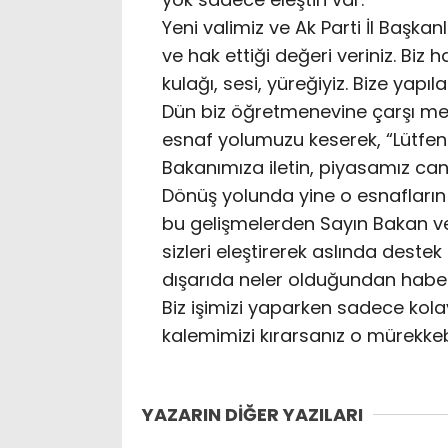
Yeni valimiz ve Ak Parti İl Başka
ve hak ettiği değeri veriniz. Biz h
kulağı, sesi, yüreğiyiz. Bize yapı
Dün biz öğretmenevine çarşı me
esnaf yolumuzu keserek, “Lütfen
Bakanımıza iletin, piyasamız canl
Dönüş yolunda yine o esnafları
bu gelişmelerden Sayın Bakan ve 
sizleri eleştirerek aslında deste
dışarıda neler olduğundan haberd
Biz işimizi yaparken sadece kolay
kalemimizi kırarsanız o mürekkeb
YAZARIN DİĞER YAZILARI