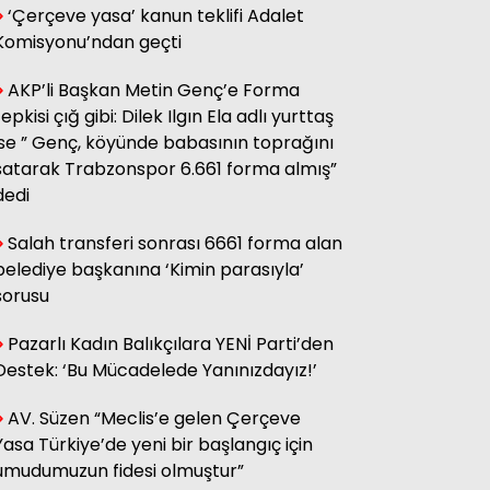
‘Çerçeve yasa’ kanun teklifi Adalet
sağ olsun.
Komisyonu’ndan geçti
AKP’li Başkan Metin Genç’e Forma
Adnan Onay
tepkisi çığ gibi: Dilek Ilgın Ela adlı yurttaş
CHP RİZE MİTİNGİ: SAHİBİNİN
SESİ
ise ” Genç, köyünde babasının toprağını
satarak Trabzonspor 6.661 forma almış”
dedi
Ali Kasap
.İllada Barış...
Salah transferi sonrası 6661 forma alan
belediye başkanına ‘Kimin parasıyla’
sorusu
Kamil Kopuz
Din, Siyaset ve Toplum
Pazarlı Kadın Balıkçılara YENİ Parti’den
Destek: ‘Bu Mücadelede Yanınızdayız!’
AV. Süzen “Meclis’e gelen Çerçeve
Hasan Azakli
YENİ EĞİTİM ÖĞRETİM YILI
Yasa Türkiye’de yeni bir başlangıç için
BAŞLARKEN.....
umudumuzun fidesi olmuştur”