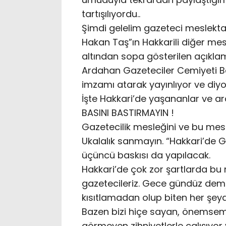
tartışılıyordu..
Şimdi gelelim gazeteci meslekta
Hakan Taş”ın Hakkarili diğer mesl
altından sopa gösterilen açıkla
Ardahan Gazeteciler Cemiyeti Ba
imzamı atarak yayınlıyor ve diyo
İşte Hakkari’de yaşananlar ve ar
BASINI BASTIRMAYIN !
Gazetecilik mesleğini ve bu mesl
Ukalalık sanmayın. “Hakkari’de G
üçüncü baskısı da yapılacak.
Hakkari’de çok zor şartlarda bu
gazetecileriz. Gece gündüz de
kısıtlamadan olup biten her şey
Bazen bizi hiçe sayan, önemseme
görmeyen zihniyetlerle çalışıyor 