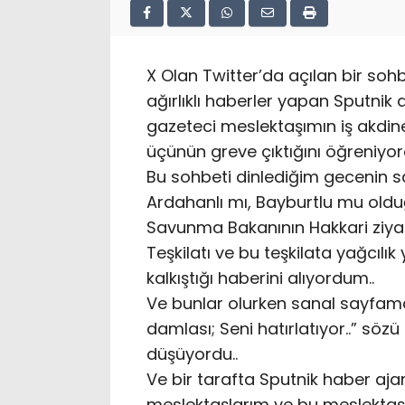
X Olan Twitter’da açılan bir so
ağırlıklı haberler yapan Sputnik
gazeteci meslektaşımın iş akdin
üçünün greve çıktığını öğreniyo
Bu sohbeti dinlediğim gecenin s
Ardahanlı mı, Bayburtlu mu olduğ
Savunma Bakanının Hakkari ziyar
Teşkilatı ve bu teşkilata yağcılı
kalkıştığı haberini alıyordum..
Ve bunlar olurken sanal sayfam
damlası; Seni hatırlatıyor..” sözü k
düşüyordu..
Ve bir tarafta Sputnik haber ajan
meslektaşlarım ve bu meslektaş