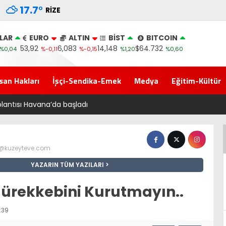
17.7
°
RIZE
LAR
EURO
ALTIN
BİST
BITCOIN
53,92
6,083
14,148
$64.732
%0,04
%-0,11
%-0,15
%1,20
%0,60
san Hakları
İşçi-Sendika-Emek
Medya
Eğitim-Kültür
‘Çerçeve yasa’ kanun teklifi Adalet Komisyonu’ndan geçti
z@kuzeyteve.com
YAZARIN TÜM YAZILARI
Mürekkebini Kurutmayın..
:39