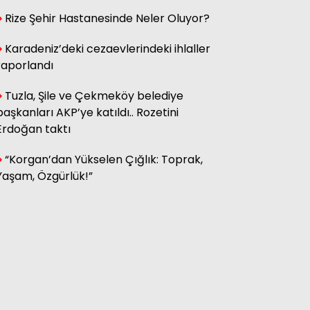
Rize Şehir Hastanesinde Neler Oluyor?
Hasan Küçük
Elektrikte Taksite Bağlanmış
Karadeniz’deki cezaevlerindeki ihlaller
Zam Dönemi
raporlandı
Tuzla, Şile ve Çekmeköy belediye
başkanları AKP’ye katıldı.. Rozetini
Fatma Genc
YILAN HİKÂYESİNE DÖNEN ÇAY
Erdoğan taktı
KANUNU
“Korgan’dan Yükselen Çığlık: Toprak,
Yaşam, Özgürlük!”