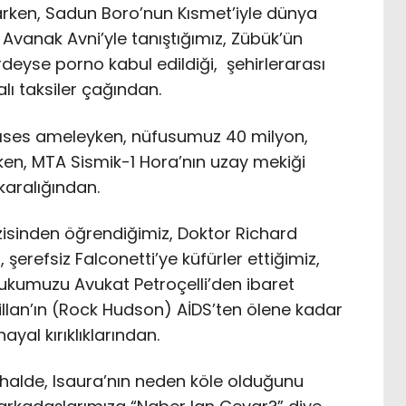
şarken, Sadun Boro’nun Kısmet’iyle dünya
Avanak Avni’yle tanıştığımız, Zübük’ün
rdeyse porno kabul edildiği, şehirlerarası
lı taksiler çağından.
lıses ameleyken, nüfusumuz 40 milyon,
en, MTA Sismik-1 Hora’nın uzay mekiği
aralığından.
isinden öğrendiğimiz, Doktor Richard
erefsiz Falconetti’ye küfürler ettiğimiz,
ukumuzu Avukat Petroçelli’den ibaret
llan’ın (Rock Hudson) AİDS’ten ölene kadar
yal kırıklıklarından.
 halde, Isaura’nın neden köle olduğunu