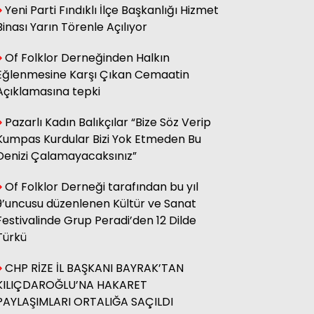
Yeni Parti Fındıklı İlçe Başkanlığı Hizmet
sağ olsun.
Binası Yarın Törenle Açılıyor
Of Folklor Derneğinden Halkın
Adnan Onay
Eğlenmesine Karşı Çıkan Cemaatin
CHP RİZE MİTİNGİ: SAHİBİNİN
SESİ
Açıklamasına tepki
Pazarlı Kadın Balıkçılar “Bize Söz Verip
Kumpas Kurdular Bizi Yok Etmeden Bu
Ali Kasap
.İllada Barış...
Denizi Çalamayacaksınız”
Of Folklor Derneği tarafından bu yıl
9’uncusu düzenlenen Kültür ve Sanat
Kamil Kopuz
Din, Siyaset ve Toplum
Festivalinde Grup Peradi’den 12 Dilde
Türkü
CHP RİZE İL BAŞKANI BAYRAK’TAN
Hasan Azakli
YENİ EĞİTİM ÖĞRETİM YILI
KILIÇDAROĞLU’NA HAKARET
BAŞLARKEN.....
PAYLAŞIMLARI ORTALIĞA SAÇILDI