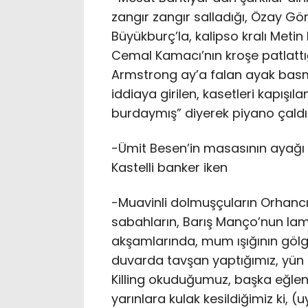
zangır zangır salladığı, Özay Gönlü
Büyükburç’la, kalipso kralı Metin 
Cemal Kamacı’nın kroşe patlattığı
Armstrong ay’a falan ayak basm
iddiaya girilen, kasetleri kapış
burdaymış” diyerek piyano çaldı
-Ümit Besen’in masasının ayağı k
Kastelli banker iken
-Muavinli dolmuşçuların Orhancı- 
sabahların, Barış Manço’nun lamb
akşamlarında, mum ışığının göl
duvarda tavşan yaptığımız, yün 
Killing okuduğumuz, başka eğlen
yarınlara kulak kesildiğimiz ki, (