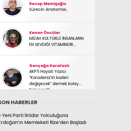
Recep Memişoğlu
Sürecin Anatomisi..
Kenan Öncüler
MİZAH KÜLTÜRLÜ İNSANLARIN
EN SEVDİĞİ VİTAMİNDİR...
Gençağa Karafazlı
AKP'li Hayati Yazıcı
“Karadeniz’in kaderi
değişecek” demek kolay…
Peki nasıl?
SON HABERLER
Süleyman Hacıbektaşoğlu
Yeni Parti İktidar Yolculuğuna
Mücadele arkadaşımız
Erdoğan’ın Memleketi Rize’den Başladı
yoldaşımız TC Sinan Kutay
abimizi kaybettik. Başımız