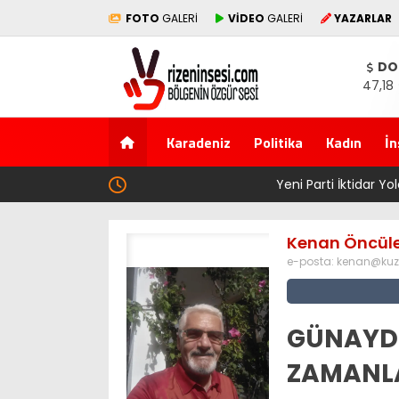
FOTO
GALERİ
VİDEO
GALERİ
YAZARLAR
DO
47,18
Karadeniz
Politika
Kadın
İn
Yeni Parti İktidar Yolculuğuna Erdoğan’ın M
Kenan Öncül
e-posta:
kenan@kuz
GÜNAYD
ZAMANL