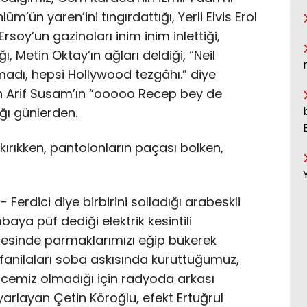
m’ün yaren’ini tıngırdattığı, Yerli Elvis Erol
Ersoy’un gazinoları inim inim inlettiği,
, Metin Oktay’ın ağları deldiği, “Neil
adı, hepsi Hollywood tezgâhı.” diye
ılan Arif Susam’ın “ooooo Recep bey de
ğı günlerden.
ırıkken, pantolonların paçası bolken,
Ferdici diye birbirini solladığı arabeskli
aya püf dediği elektrik kesintili
gesinde parmaklarımızı eğip bükerek
fanilaları soba askısında kuruttuğumuz,
cemiz olmadığı için radyoda arkası
uyarlayan Çetin Köroğlu, efekt Ertuğrul