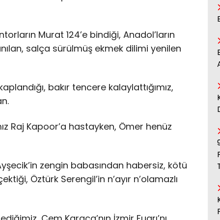
ntorların Murat 124’e bindiği, Anadol’ların
anılan, salça sürülmüş ekmek dilimi yenilen
plandığı, bakır tencere kalaylattığımız,
n.
mız Raj Kapoor’a hastayken, Ömer henüz
Ayşecik’in zengin babasından habersiz, kötü
ektiği, Öztürk Serengil’in n’ayır n’olamazlı
lediğimiz, Cem Karaca’nın İzmir Fuarı’nı