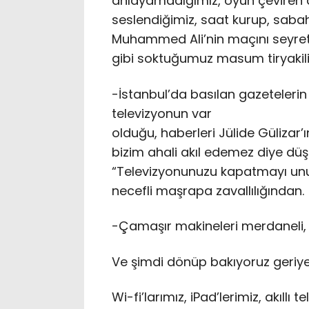
anlayamadığımız, oyun çeviren 
seslendiğimiz, saat kurup, sabah
Muhammed Ali’nin maçını seyretti
gibi soktuğumuz masum tiryakili
-İstanbul’da basılan gazetelerin
televizyonun var
olduğu, haberleri Jülide Gülizar’
bizim ahali akıl edemez diye dü
“Televizyonunuzu kapatmayı unut
necefli maşrapa zavallılığından.
-Çamaşır makineleri merdaneli, 
Ve şimdi dönüp bakıyoruz geriye
Wi-fi’larımız, iPad’lerimiz, akıll