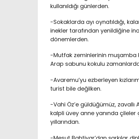
kullanıldığı günlerden.
-Sokaklarda ayı oynatıldığı, kala
inekler tarafından yenildiğine in
dönemlerden.
-Mutfak zeminlerinin muşamba ka
Arap sabunu kokulu zamanlarda
-Avaremu’yu ezberleyen kızları
turist bile değilken.
-Vahi Öz’e güldüğümüz, zavallı 
kalpli üvey anne yanında çileler ç
yıllarından.
-Mesut Bahtiyar’dan şarkılar din