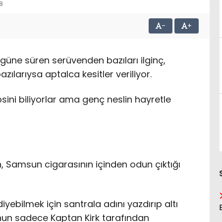
18
-
+
güne süren serüvenden bazıları ilginç,
azılarıysa aptalca kesitler veriliyor.
sini biliyorlar ama genç neslin hayretle
en, Samsun cigarasının içinden odun çıktığı
iyebilmek için santrala adını yazdırıp altı
nun sadece Kaptan Kirk tarafından