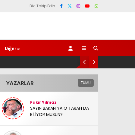
Bizi Takip Edin
Diğer
Genel Af değil, kadın General..
YAZARLAR
TÜMÜ
Fakir Yilmaz
SAYIN BAKAN YA O TARAFI DA
BİLİYOR MUSUN?