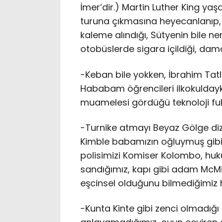
İmer’dir.) Martin Luther King ya
turuna çıkmasına heyecanlanıp, 
kaleme alındığı, Sütyenin bile ne
otobüslerde sigara içildiği, dama
-Keban bile yokken, İbrahim Tat
Hababam öğrencileri ilkokuldayk
muamelesi gördüğü teknoloji fuk
-Turnike atmayı Beyaz Gölge diz
Kimble babamızın oğluymuş gibi, ş
polisimizi Komiser Kolombo, huk
sandığımız, kapı gibi adam McMi
eşcinsel olduğunu bilmediğimiz ha
-Kunta Kinte gibi zenci olmadığı