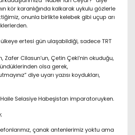
arkadaşlarımıza “Naber lan Ceyar?” diye
ın kör karanlığında kalkarak uykulu gözlerle
ğimiz, onunla birlikte kelebek gibi uçup arı
klerlerden.
 ülkeye ertesi gün ulaşabildiği, sadece TRT
ın, Zafer Cilasun’un, Çetin Çeki’nin okuduğu,
şündüklerinden olsa gerek,
mayınız” diye uyarı yazısı koydukları,
Haile Selasiye Habeşistan imparatoruyken.
;
ı telefonlarımız, çanak antenlerimiz yoktu ama