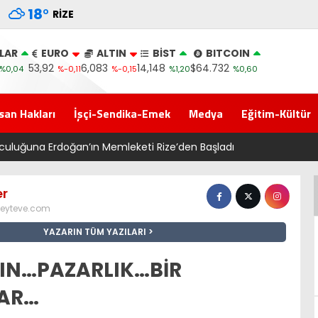
18
°
RIZE
LAR
EURO
ALTIN
BİST
BITCOIN
53,92
6,083
14,148
$64.732
%0,04
%-0,11
%-0,15
%1,20
%0,60
san Hakları
İşçi-Sendika-Emek
Medya
Eğitim-Kültür
emleketi Rize’den Başladı
er
eyteve.com
YAZARIN TÜM YAZILARI
IN…PAZARLIK…BİR
AR…