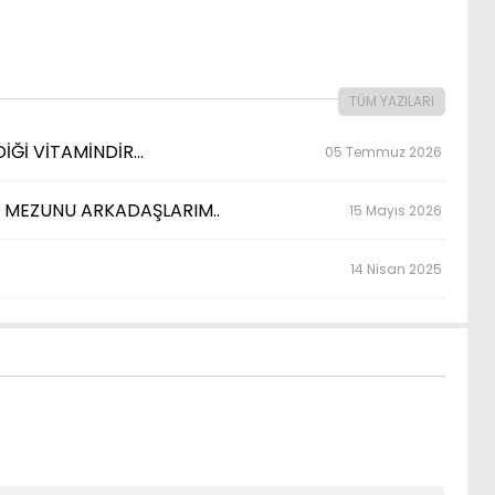
TÜM YAZILARI
İĞİ VİTAMİNDİR…
05 Temmuz 2026
Sİ MEZUNU ARKADAŞLARIM..
15 Mayıs 2026
14 Nisan 2025