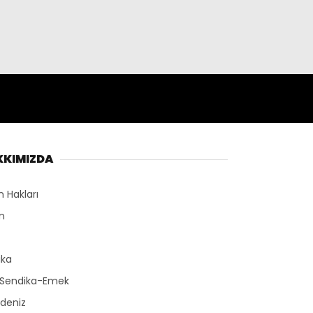
KKIMIZDA
n Hakları
n
r
ika
-Sendika-Emek
deniz