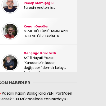
Recep Memişoğlu
Sürecin Anatomisi..
Kenan Öncüler
MİZAH KÜLTÜRLÜ İNSANLARIN
EN SEVDİĞİ VİTAMİNDİR...
Gençağa Karafazlı
AKP'li Hayati Yazıcı
“Karadeniz’in kaderi
değişecek” demek kolay…
Peki nasıl?
SON HABERLER
Süleyman Hacıbektaşoğlu
Pazarlı Kadın Balıkçılara YENİ Parti’den
Mücadele arkadaşımız
Destek: ‘Bu Mücadelede Yanınızdayız!’
yoldaşımız TC Sinan Kutay
abimizi kaybettik. Başımız