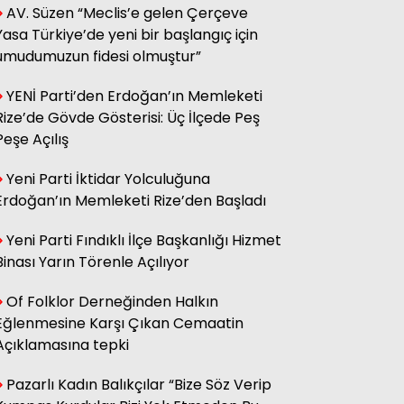
AV. Süzen “Meclis’e gelen Çerçeve
sağ olsun.
Yasa Türkiye’de yeni bir başlangıç için
umudumuzun fidesi olmuştur”
Adnan Onay
YENİ Parti’den Erdoğan’ın Memleketi
CHP RİZE MİTİNGİ: SAHİBİNİN
SESİ
Rize’de Gövde Gösterisi: Üç İlçede Peş
Peşe Açılış
Yeni Parti İktidar Yolculuğuna
Ali Kasap
.İllada Barış...
Erdoğan’ın Memleketi Rize’den Başladı
Yeni Parti Fındıklı İlçe Başkanlığı Hizmet
Binası Yarın Törenle Açılıyor
Kamil Kopuz
Din, Siyaset ve Toplum
Of Folklor Derneğinden Halkın
Eğlenmesine Karşı Çıkan Cemaatin
Açıklamasına tepki
Hasan Azakli
YENİ EĞİTİM ÖĞRETİM YILI
BAŞLARKEN.....
Pazarlı Kadın Balıkçılar “Bize Söz Verip