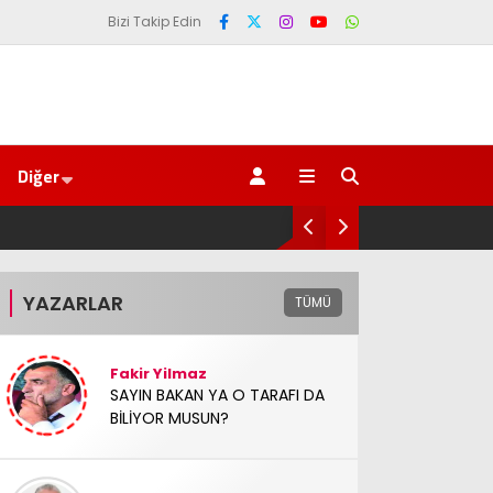
Bizi Takip Edin
Diğer
AV. Süzen “Meclis’e gelen Çerçeve Yasa
YAZARLAR
TÜMÜ
Fakir Yilmaz
SAYIN BAKAN YA O TARAFI DA
BİLİYOR MUSUN?