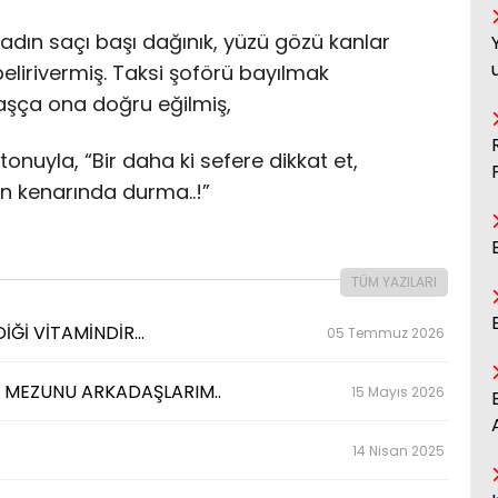
adın saçı başı dağınık, yüzü gözü kanlar
elirivermiş. Taksi şoförü bayılmak
aşça ona doğru eğilmiş,
tonuyla, “Bir daha ki sefere dikkat et,
in kenarında durma..!”
TÜM YAZILARI
İĞİ VİTAMİNDİR…
05 Temmuz 2026
Sİ MEZUNU ARKADAŞLARIM..
15 Mayıs 2026
14 Nisan 2025