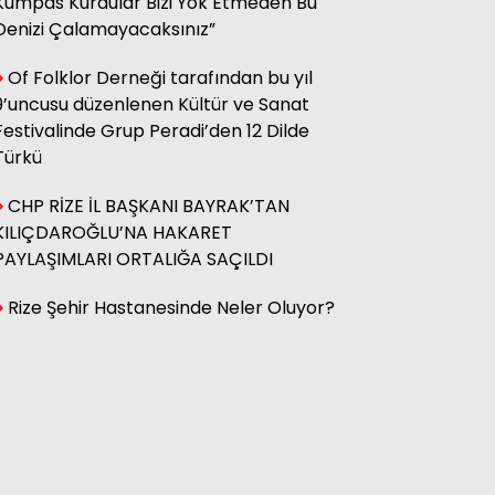
Kumpas Kurdular Bizi Yok Etmeden Bu
Denizi Çalamayacaksınız”
Hasan Küçük
Elektrikte Taksite Bağlanmış
Of Folklor Derneği tarafından bu yıl
Zam Dönemi
9’uncusu düzenlenen Kültür ve Sanat
Festivalinde Grup Peradi’den 12 Dilde
Türkü
Fatma Genc
YILAN HİKÂYESİNE DÖNEN ÇAY
CHP RİZE İL BAŞKANI BAYRAK’TAN
KANUNU
KILIÇDAROĞLU’NA HAKARET
PAYLAŞIMLARI ORTALIĞA SAÇILDI
Rize Şehir Hastanesinde Neler Oluyor?