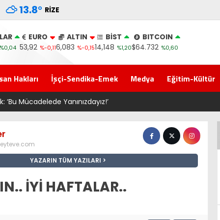
13.8
°
RIZE
LAR
EURO
ALTIN
BİST
BITCOIN
53,92
6,083
14,148
$64.732
%0,04
%-0,11
%-0,15
%1,20
%0,60
san Hakları
İşçi-Sendika-Emek
Medya
Eğitim-Kültür
tek: ‘Bu Mücadelede Yanınızdayız!’
er
eyteve.com
YAZARIN TÜM YAZILARI
.. İYİ HAFTALAR..
3