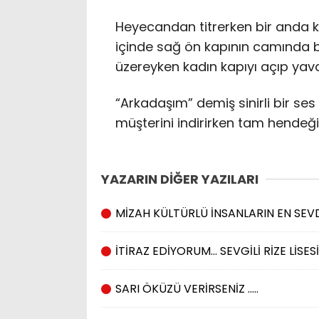
Heyecandan titrerken bir anda k
içinde sağ ön kapının camında b
üzereyken kadın kapıyı açıp yav
“Arkadaşım” demiş sinirli bir ses 
müşterini indirirken tam hendeğ
YAZARIN DİĞER YAZILARI
MİZAH KÜLTÜRLÜ İNSANLARIN EN SEVD
İTİRAZ EDİYORUM… SEVGİLİ RİZE LİSE
SARI ÖKÜZÜ VERİRSENİZ …..