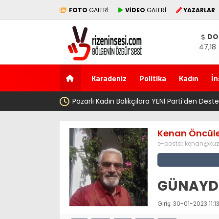
FOTO
GALERİ
VİDEO
GALERİ
YAZARLAR
DO
47,18
Karadeniz
Politika
Kadın
İn
Türkü
Pazarlı Kadın Balıkçılara YENİ Parti’den Des
Kenan Öncül
e-posta:
kenan@kuz
GÜNAYDIN
Giriş: 30-01-2023 11:1