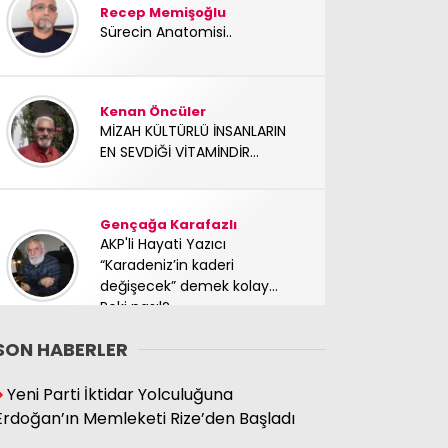
Recep Memişoğlu
Sürecin Anatomisi..
Kenan Öncüler
MİZAH KÜLTÜRLÜ İNSANLARIN
EN SEVDİĞİ VİTAMİNDİR...
Gençağa Karafazlı
AKP'li Hayati Yazıcı
“Karadeniz’in kaderi
değişecek” demek kolay…
Peki nasıl?
SON HABERLER
Süleyman Hacıbektaşoğlu
Yeni Parti İktidar Yolculuğuna
Mücadele arkadaşımız
Erdoğan’ın Memleketi Rize’den Başladı
yoldaşımız TC Sinan Kutay
abimizi kaybettik. Başımız