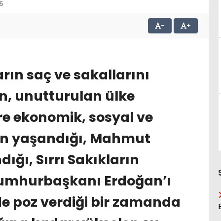
55
-
+
rın saç ve sakallarını
n, unutturulan ülke
e ekonomik, sosyal ve
un yaşandığı, Mahmut
ığı, Sırrı Sakıkların
umhurbaşkanı Erdoğan’ı
 de poz verdiği bir zamanda