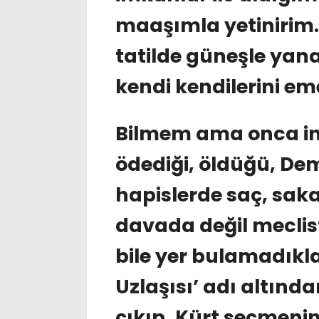
maaşımla yetinirim..
tatilde güneşle yana
kendi kendilerini eme
Bilmem ama onca ins
ödediği, öldüğü, Dem
hapislerde saç, sak
davada değil meclist
bile yer bulamadıkları
Uzlaşısı’ adı altın
çıkıp, Kürt seçmenin