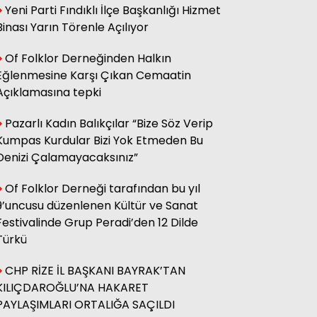
Yeni Parti Fındıklı İlçe Başkanlığı Hizmet
sağ olsun.
Binası Yarın Törenle Açılıyor
Of Folklor Derneğinden Halkın
Adnan Onay
Eğlenmesine Karşı Çıkan Cemaatin
CHP RİZE MİTİNGİ: SAHİBİNİN
SESİ
Açıklamasına tepki
Pazarlı Kadın Balıkçılar “Bize Söz Verip
Kumpas Kurdular Bizi Yok Etmeden Bu
Ali Kasap
.İllada Barış...
Denizi Çalamayacaksınız”
Of Folklor Derneği tarafından bu yıl
9’uncusu düzenlenen Kültür ve Sanat
Kamil Kopuz
Din, Siyaset ve Toplum
Festivalinde Grup Peradi’den 12 Dilde
Türkü
CHP RİZE İL BAŞKANI BAYRAK’TAN
Hasan Azakli
YENİ EĞİTİM ÖĞRETİM YILI
KILIÇDAROĞLU’NA HAKARET
BAŞLARKEN.....
PAYLAŞIMLARI ORTALIĞA SAÇILDI