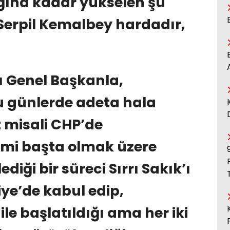
ğına kadar yükselen şu
 Serpil Kemalbey hardadır,
ı Genel Başkanla,
şu günlerde adeta hala
 misali CHP’de
mi başta olmak üzere
iği bir süreci Sırrı Sakık’ı
ye’de kabul edip,
 ile başlatıldığı ama her iki