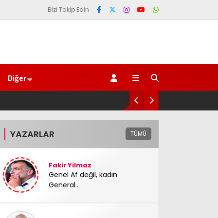
Bizi Takip Edin
Diğer
Yeni Parti Fı
YAZARLAR
TÜMÜ
Fakir Yilmaz
Genel Af değil, kadın
General..