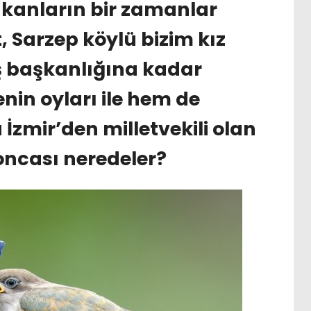
akanların bir zamanlar
 Sarzep köylü bizim kız
ş başkanlığına kadar
nin oyları ile hem de
 İzmir’den milletvekili olan
oncası neredeler?