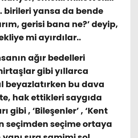
 birileri yansa da bende
rım, gerisi bana ne?’ deyip,
kliye mi ayırdılar..
anın ağır bedelleri
irtaşlar gibi yıllarca
al beyazlatırken bu dava
e, hak ettikleri saygıda
 gibi , ‘Bileşenler’ , ‘Kent
dan seçimden seçime ortaya
 yanı sıra samimi sol