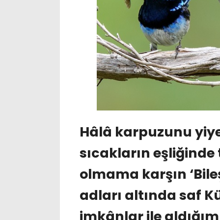
Hâlâ karpuzunu yiye
sıcakların eşliğinde 
olmama karşın ‘Bileş
adları altında saf 
imkânlar ile aldığım 