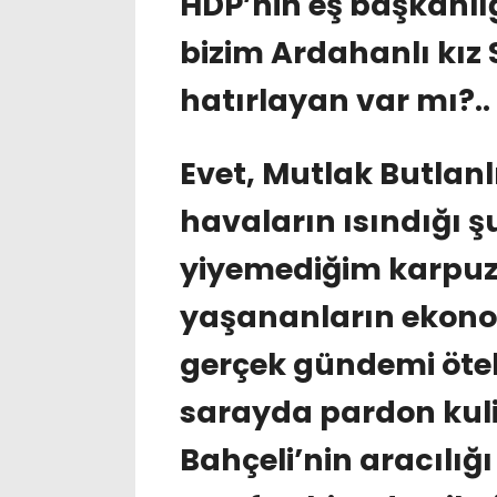
HDP’nin eş başkanlı
bizim Ardahanlı kız
hatırlayan var mı?..
Evet, Mutlak Butlanl
havaların ısındığı 
yiyemediğim karpuz
yaşananların ekono
gerçek gündemi öteled
sarayda pardon kuli
Bahçeli’nin aracılığı