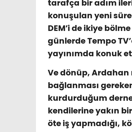
tarafça bir adım ile
konuşulan yeni süre
DEM’i de ikiye bölme
günlerde Tempo TV’d
yayınımda konuk etti
Ve dönüp, Ardahan 
bağlanması gereken 
kurdurduğum derneğ
kendilerine yakın bir
öte iş yapmadığı, k