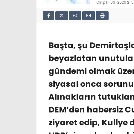
Giriş: 11-06-2026 21:
Başta, şu Demirtaşla
beyazlatan unutula
gündemi olmak üzer
siyasal onca sorun
Alınakların tutukland
DEM’den habersiz C
ziyaret edip, Kullye