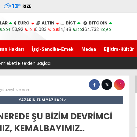
13
°
RIZE
LAR
EURO
ALTIN
BİST
BITCOIN
53,92
6,083
14,148
$64.732
%0,04
%-0,11
%-0,15
%1,20
%0,60
san Hakları
İşçi-Sendika-Emek
Medya
Eğitim-Kültür
kadın General..
z@kuzeyteve.com
YAZARIN TÜM YAZILARI
NEREDE ŞU BİZİM DEVRİMCİ
IZ, KEMALBAYIMIZ..