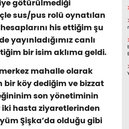
riye götürülmediği
çle sus/pus rolü oynatılan
 hesaplarını his ettiğim şu
e yayınladığımız canlı
ğim bir isim aklıma geldi.
merkez mahalle olarak
bir köy dediğim ve bizzat
ininim son yönetiminin
 iki hasta ziyaretlerinden
öyüm Şişka’da olduğu gibi