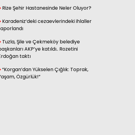
Rize Şehir Hastanesinde Neler Oluyor?
Hasan Küçük
Elektrikte Taksite Bağlanmış
Karadeniz’deki cezaevlerindeki ihlaller
Zam Dönemi
raporlandı
Tuzla, Şile ve Çekmeköy belediye
başkanları AKP’ye katıldı.. Rozetini
Fatma Genc
YILAN HİKÂYESİNE DÖNEN ÇAY
Erdoğan taktı
KANUNU
“Korgan’dan Yükselen Çığlık: Toprak,
Yaşam, Özgürlük!”