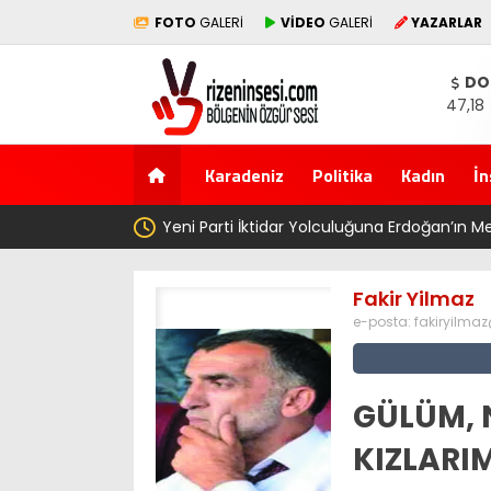
FOTO
GALERİ
VİDEO
GALERİ
YAZARLAR
DO
47,18
Karadeniz
Politika
Kadın
İn
Genel Af değil, 
Fakir Yilmaz
e-posta:
fakiryilma
GÜLÜM, 
KIZLARIM