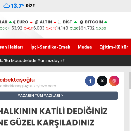
13.7
°
RIZE
LAR
EURO
ALTIN
BİST
BITCOIN
53,92
6,083
14,148
$64.732
%0,04
%-0,11
%-0,15
%1,20
%0,60
san Hakları
İşçi-Sendika-Emek
Medya
Eğitim-Kültür
tek: ‘Bu Mücadelede Yanınızdayız!’
cıbektaşoğlu
acibektasoglu@kuzeyteve.com
YAZARIN TÜM YAZILARI
 HALKININ KATİLİ DEDİĞİNİZ
İ NE GÜZEL KARŞILADINIZ