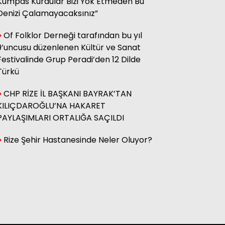
Kumpas Kurdular Bizi Yok Etmeden Bu
Denizi Çalamayacaksınız”
Hasan Küçük
Elektrikte Taksite Bağlanmış
Of Folklor Derneği tarafından bu yıl
Zam Dönemi
9’uncusu düzenlenen Kültür ve Sanat
Festivalinde Grup Peradi’den 12 Dilde
Türkü
Fatma Genc
YILAN HİKÂYESİNE DÖNEN ÇAY
CHP RİZE İL BAŞKANI BAYRAK’TAN
KANUNU
KILIÇDAROĞLU’NA HAKARET
PAYLAŞIMLARI ORTALIĞA SAÇILDI
Rize Şehir Hastanesinde Neler Oluyor?