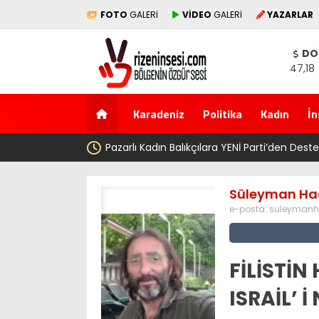
FOTO
GALERİ
VİDEO
GALERİ
YAZARLAR
DO
47,18
Karadeniz
Politika
Kadın
İn
Türkü
Pazarlı Kadın Balıkçılara YENİ Parti’den Des
Süleyman Ha
e-posta:
suleymanh
FİLİSTİN
ISRAİL’ 