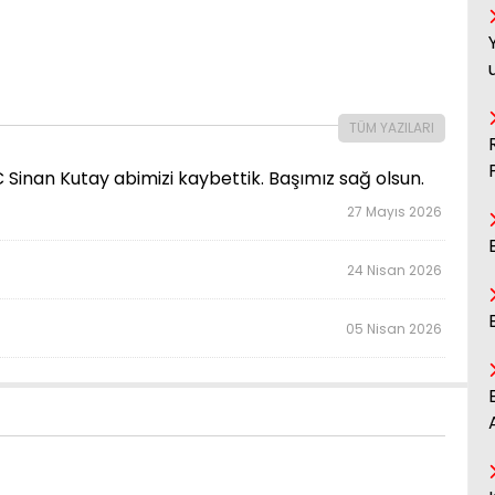
TÜM YAZILARI
inan Kutay abimizi kaybettik. Başımız sağ olsun.
27 Mayıs 2026
24 Nisan 2026
05 Nisan 2026