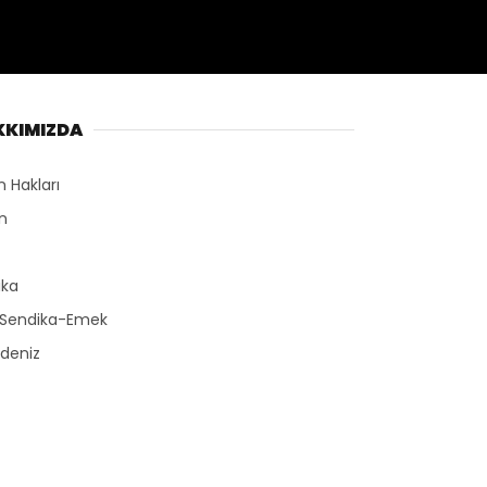
KKIMIZDA
n Hakları
n
r
ika
-Sendika-Emek
deniz