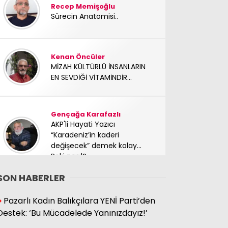
Recep Memişoğlu
Sürecin Anatomisi..
Kenan Öncüler
MİZAH KÜLTÜRLÜ İNSANLARIN
EN SEVDİĞİ VİTAMİNDİR...
Gençağa Karafazlı
AKP'li Hayati Yazıcı
“Karadeniz’in kaderi
değişecek” demek kolay…
Peki nasıl?
SON HABERLER
Süleyman Hacıbektaşoğlu
Pazarlı Kadın Balıkçılara YENİ Parti’den
Mücadele arkadaşımız
Destek: ‘Bu Mücadelede Yanınızdayız!’
yoldaşımız TC Sinan Kutay
abimizi kaybettik. Başımız