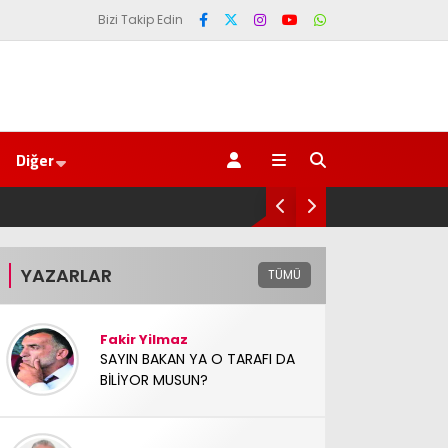
Bizi Takip Edin
Diğer
AV. Süzen “Meclis’e gelen Çerçeve Yasa
YAZARLAR
TÜMÜ
Fakir Yilmaz
SAYIN BAKAN YA O TARAFI DA
BİLİYOR MUSUN?